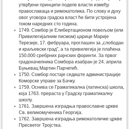
утврђени принципи поделе власти између
православаца и римокатолика. По слову и духу
овог уговора градска власт ће бити устројена
током наредних сто година.
1749. Сомбор је Елибертационом повељом (или
Привилегијалним писмом) царице Марије
Терезије, 17. фебруара, проглашен за „слободан
и краљевски град”, а та привилегија је плаћена
150.000 срeбрних рајнских форинти. За првог
градоначелника Сомбора изабран је 24. априла
Буњевац Мартин Парчетић.
1750. Сомбор постаје седиште администрације
Коморске управе за Бачку.
1759. Оснива се Граматикална (латинска) школа,
која 1763. прераста у Градску граматикалну
школу.
1761. Завршена изградња православне цркве
Св. великомученика Георгија.
1762. Завршена изградња римокатоличке цркве
Пресветог Тројства.