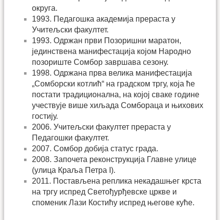
округа.
1993. Педагошка академија прераста у
Учитељски факултет.
1993. Одржан први Позоришни маратон,
јединствена манифестација којом Народно
позориште Сомбор завршава сезону.
1998. Одржана прва велика манифестација
„Сомборски котлић“ на градском тргу, која ће
постати традиционална, на којој сваке године
учествује више хиљада Сомбораца и њихових
гостију.
2006. Учитељски факултет прераста у
Педагошки факултет.
2007. Сомбор добија статус града.
2008. Започета реконструкција Главне улице
(улица Краља Петра I).
2011. Постављена реплика некадашњег крста
на тргу испред Светођурђевске цркве и
споменик Лази Костићу испред његове куће.