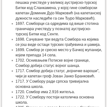
пешака учествује у великој аустријско-турској
Битки код Сланкамена, у којој гине сомборски
капетан Доминик Дујо Марковић (на капетанској
дужности наследиће га син Ђуро Марковић).
1697. Сомборци са одредима од више стотина
граничара учествују у познатој аустријско-
турској Битки код Сенте.
1698. Сачуване три ведута Сомбора на којима
се још виде остаци турских грађевина и џамија.
1699. Сомбор је среско место у Бачкој жупанији,
којем припада 14 села.
1702. Оснивањем Потиске војне границе,
Сомбор добија статус војног шанца.
1717. Сомбор добија статус „војничке вароши”,
чији је капетан гроф Јован Јанко Бранковић.
1717. У Сомбору ради српска тривијална
основна школа.
1720. Сомбор има 2.916 житеља.
1722. У Сомбору постоји католичка основна
школа.