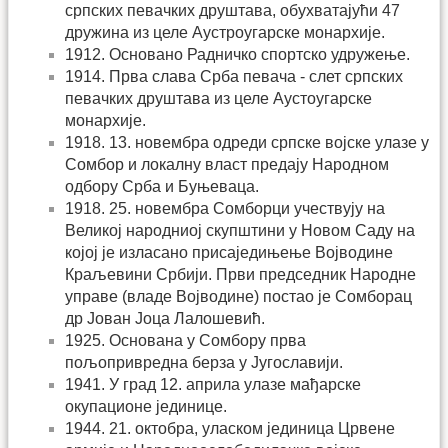
српских певачких друштава, обухватајући 47
дружина из целе Аустроугарске монархије.
1912. Основано Радничко спортско удружење.
1914. Прва слава Срба певача - слет српских
певачких друштава из целе Аустоугарске
монархије.
1918. 13. новембра одреди српске војске улазе у
Сомбор и локалну власт предају Народном
одбору Срба и Буњеваца.
1918. 25. новембра Сомборци учествују на
Великој народниој скупштини у Новом Саду на
којој је изласано присаједињење Војводине
Краљевини Србији. Први председник Народне
управе (владе Војводине) постао је Сомборац
др Јован Јоца Лалошевић.
1925. Основана у Сомбору прва
пољопривредна берза у Југославији.
1941. У град 12. априла улазе мађарске
окупационе јединице.
1944. 21. октобра, уласком јединица Црвене