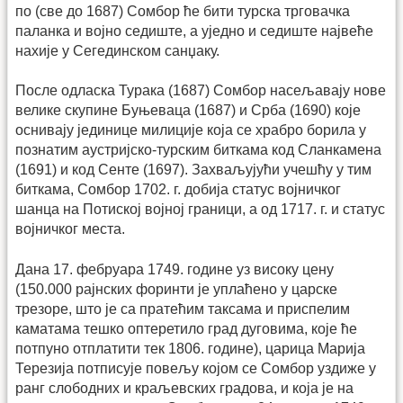
по (све до 1687) Сомбор ће бити турска трговачка
паланка и војно седиште, а уједно и седиште највеће
нахије у Сегединском санџаку.
После одласка Турака (1687) Сомбор насељавају нове
велике скупине Буњеваца (1687) и Срба (1690) које
оснивају јединице милиције која се храбро борила у
познатим аустријско-турским биткама код Сланкамена
(1691) и код Сенте (1697). Захваљујући учешћу у тим
биткама, Сомбор 1702. г. добија статус војничког
шанца на Потиској војној граници, а од 1717. г. и статус
војничког места.
Дана 17. фебруара 1749. године уз високу цену
(150.000 рајнских форинти је уплаћено у царске
трезоре, што је са пратећим таксама и приспелим
каматама тешко оптеретило град дуговима, које ће
потпуно отплатити тек 1806. године), царица Марија
Терезија потписује повељу којом се Сомбор уздиже у
ранг слободних и краљевских градова, и која је на