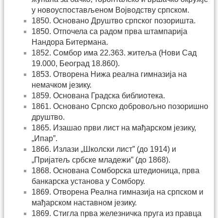
у новоуспостављеном Војводству српском.
1850. Основано Друштво српског позоришта.
1850. Отпочела са радом прва штампарија
Нандора Битермана.
1852. Сомбор има 22.363. житеља (Нови Сад
19.000, Београд 18.860).
1853. Отворена Нижа реална гимназија на
немачком језику.
1859. Основана Градска библиотека.
1861. Основано Српско добровољно позоришно
друштво.
1865. Изашао први лист на мађарском језику,
„Ипар”.
1866. Излази „Школски лист” (до 1914) и
„Пријатељ србске младежи” (до 1868).
1868. Основана Сомборска штедионица, прва
банкарска установа у Сомбору.
1869. Отворена Реална гимназија на српском и
мађарском наставном језику.
1869. Стигла прва железничка пруга из правца