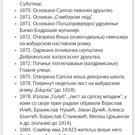
Суботице.
1870. Основано Српско певачко друштво.
1871. Основан „Сомборски лојд”.
1871. Основано Пољопривредно удружење
Бачко-Бодрошке жупаније.
1872. Отворена Виша (осмогодишња) гимназија
на мађарском наставном језику.
1872. Одржана оснивачка скупштина
Добровољног ватрогасног друштва.
1872. Почиње поплочавање (калдрмисање)
Главне улице.
1875. Отворена Српска виша девојачка школа.
1878. Покренут недељни лист на мађарском
језику „Бáцска” (до 1918).
1878. Излази „Голуб”, „лист за српску младеж”, у
коме су своје прве радове објавили Војислав
Илић, Бранислав Нушић, Јован Дучић, Алекса
Шантић, Борислав Станковић, Милош Црњански
и др. (излазио до 1914).
1880. Сомбор има 24.623 житеља (више него