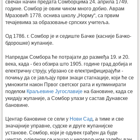
свечан начин предата Сомборцима 24. априла 1749.
године. Сомбор је овим чином много добио. Аврам
Мразовић 1778. оснива школу „Норму“, са првим
течајевима за образовање српских учитеља.
Од 1786. г. Сомбор је и седиште Бачке (касније Бачко-
бдорошке) жупаније.
Напредак Сомбора ће потрајати до размеђа 19. и 20.
века, када - без обзира што 1905. године град добија и
електричну струју, убрзано се електрифицирајући -
почињу да се јављају први знаци стагнације, који ће се
умножити након Првог светског рата и кулминирати
поделом
Краљевине Југославије
на бановине, када се
укидају жупаније, а Сомбор улази у састав Дунавске
бановине.
Центар бановине се сели у
Нови Сад
, а тиме и све
значајније управне, судске и друге жупанијске
установе. Сомбор, који је одувек грађен да буде
центар, одједном се нашао у неповољном залеђу, ван