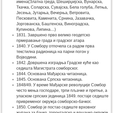
имена(Златна греда, Шеширџијска, Вунарска,
Ткачка, Соларска, Сувајска, Бела голуба, Летња,
Јесења, Јутарња, Вечерња, Ветровита,
Песковита, Каменита, Срнина, Јазавачка,
Јоргованска, Баштенска, Виноградска,
Купинова, Липина…)
1831. Завршено прво велико геодетско
прмеравање града и градског атара
1840. У Сомбору отпочела са радом прва
текстилна радионица на парни погон у
Војводини.
1842. Довршена изградња Градске куће као
седишта Магистрата сомборског.
1844. Основана Мађарска читаоница.
1845. Основана Српска читаоница.
1848/49. У време Мађарске револуције Сомбор
често мења господаре, трпи пљачке и претње, а
уласком српских јединица 1849. постаје седиште
привременог окружја сомборско-бачког.
1850. Сомбор је постао седиште врховног
жупана за бачко, торонталско и вршачко окружје