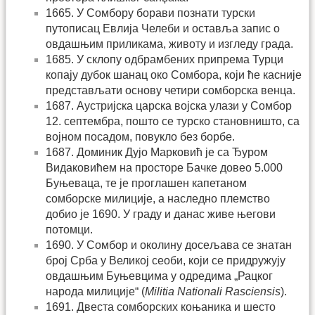
1665. У Сомбору борави познати турски
путописац Евлија Челеби и оставља запис о
овдашњим приликама, животу и изгледу града.
1685. У склопу одбрамбених припрема Турци
копају дубок шанац око Сомбора, који ће касније
представљати основу четири сомборска венца.
1687. Аустријска царска војска улази у Сомбор
12. септембра, пошто се турско становништо, са
војном посадом, повукло без борбе.
1687. Доминик Дујо Марковић је са Ђуром
Видаковићем на просторе Бачке довео 5.000
Буњеваца, те је проглашен капетаном
сомборске милиције, а наследно племство
добио је 1690. У граду и данас живе његови
потомци.
1690. У Сомбор и околину досељава се знатан
број Срба у Великој сеоби, који се придружују
овдашњим Буњевцима у одредима „Рацког
народа милиције“ (
Militia Nationali Rasciensis
).
1691. Двеста сомборских коњаника и шесто