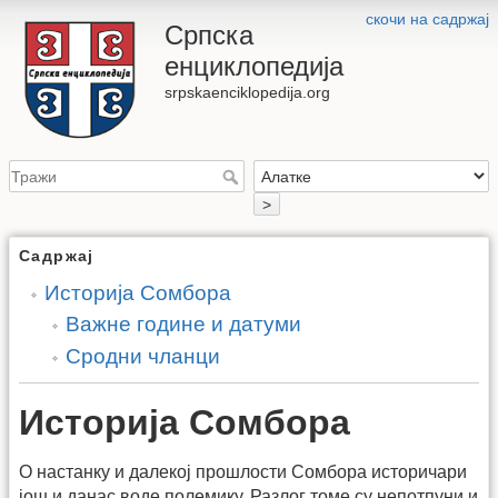
скочи на садржај
Српска
енциклопедија
srpskaenciklopedija.org
>
Садржај
Историја Сомбора
Важне године и датуми
Сродни чланци
Историја Сомбора
О настанку и далекој прошлости Сомбора историчари
још и данас воде полемику. Разлог томе су непотпуни и