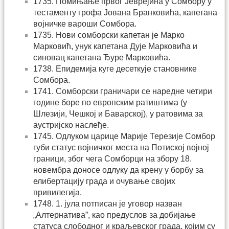
1735. Помињање првог Јеврејина у Сомбору у
тестаменту грофа Јована Бранковића, капетана
војничке вароши Сомбора.
1735. Нови сомборски капетан је Марко
Марковић, унук капетана Дује Марковића и
синовац капетана Ђуре Марковића.
1738. Епидемија куге десеткује становнике
Сомбора.
1741. Сомборски граничари се наредне четири
године боре по европским ратиштима (у
Шлезији, Чешкој и Баварској), у ратовима за
аустријско наслеђе.
1745. Одлуком царице Марије Терезије Сомбор
губи статус војничког места на Потиској војној
граници, због чега Сомборци на збору 18.
новембра доносе одлуку да крену у борбу за
елибертацију града и очување својих
привилегија.
1748. 1. јула потписан је уговор назван
„Алтернатива”, као предуслов за добијање
статуса слободног и краљевског града, којим су