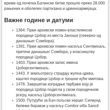
време од почетка Батинске битке прошло преко 28.000
рањених и оболелих партизана и црвеноармејаца.
Важне године и датуми
1364. Први архивски помен властелинске
породице Цобор из места Јаноши (северно од
данашњег Сомбора).
1391. Први архивски помен насеља Сентмихаљ,
претече данашњег Сомбора, у власништву
породице Цобор.
1403. Први архивски запис имена
Цоборсентмихаљ.
1443. У земљотресу страдају жупна црква,
каштел породице Цобор и трошне куће кметова.
1478. Завршетак изградње тврђаве коју је
породица Цобор подигла у свом породичном
језгру, насељу Цоборсентмихаљ.
1500. Путујући за Бач пољски херцег Сигмунд
бележи боравак у насељу
Combor villa Sancti