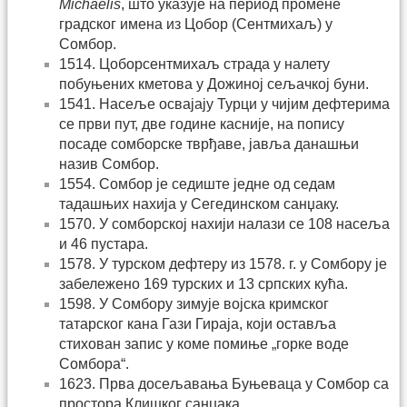
Michaelis
, што указује на период промене
градског имена из Цобор (Сентмихаљ) у
Сомбор.
1514. Цоборсентмихаљ страда у налету
побуњених кметова у Дожиној сељачкој буни.
1541. Насеље освајају Турци у чијим дефтерима
се први пут, две године касније, на попису
посаде сомборске тврђаве, јавља данашњи
назив Сомбор.
1554. Сомбор је седиште једне од седам
тадашњих нахија у Сегединском санџаку.
1570. У сомборској нахији налази се 108 насеља
и 46 пустара.
1578. У турском дефтеру из 1578. г. у Сомбору је
забележено 169 турских и 13 српских кућа.
1598. У Сомбору зимује војска кримског
татарског кана Гази Гираја, који оставља
стихован запис у коме помиње „горке воде
Сомбора“.
1623. Прва досељавања Буњеваца у Сомбор са
простора Клишког санџака.