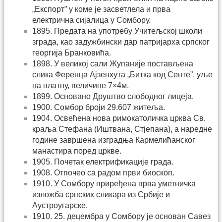
„Експорт” у коме је засветлела и прва
електрична сијалица у Сомбору.
1895. Предата на употребу Учитељској школи
зграда, као задужбински дар патријарха српског
георгија Бранковића.
1898. У великој сали Жупаније постављена
слика Ференца Ајзенхута „Битка код Сенте”, уље
на платну, величине 7×4м.
1899. Основано Друштво слободног лицеја.
1900. Сомбор броји 29.607 житеља.
1904. Освећена нова римокатоличка црква Св.
краља Стефана (Иштвана, Стјепана), а наредне
године завршена изградња Кармелићанског
манастира поред цркве.
1905. Почетак електрификације града.
1908. Отпочео са радом први биоскоп.
1910. У Сомбору приређена прва уметничка
изложба српских сликара из Србије и
Аустроугарске.
1910. 25. децембра у Сомбору је основан Савез