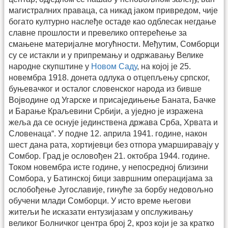
магистралних праваца, са никад јаком привредом, чије
богато културно наслеђе остаде као одблесак негдање
славне прошлости и превелико оптерећење за
смањене материјалне могућности. Међутим, Сомборци
су се истакли и у припремању и одржавању Велике
народне скупштине у
Новом Саду
, на којој је 25.
новембра 1918. донета одлука о отцепљењу српског,
буњевачког и осталог словенског народа из бивше
Војводине од Угарске и присаједињење Баната, Бачке
и Барање Краљевини Србији, а уједно је изражена
жеља да се оснује јединствена држава Срба, Хрвата и
Словенаца“. У подне 12. априла 1941. године, након
шест дана рата, хортијевци без отпора умарширавају у
Сомбор. Град је ословођен 21. октобра 1944. године.
Током новембра исте године, у непосредној близини
Сомбора, у Батинској бици завршним операцијама за
ослобођење Југославије, гинуће за борбу недовољно
обучени млади Сомборци. У исто време његови
житељи ће исказати ентузијазам у опслуживању
великог Болничког центра број 2, кроз који је за кратко