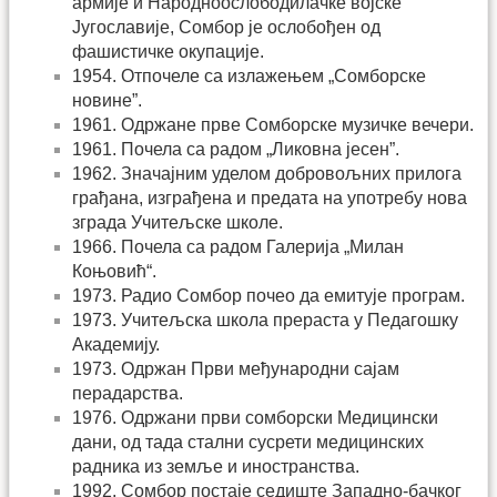
армије и Народноослободилачке војске
Југославије, Сомбор је ослобођен од
фашистичке окупације.
1954. Отпочеле са излажењем „Сомборске
новине”.
1961. Одржане прве Сомборске музичке вечери.
1961. Почела са радом „Ликовна јесен”.
1962. Значајним уделом добровољних прилога
грађана, изграђена и предата на употребу нова
зграда Учитељске школе.
1966. Почела са радом Галерија „Милан
Коњовић“.
1973. Радио Сомбор почео да емитује програм.
1973. Учитељска школа прераста у Педагошку
Академију.
1973. Одржан Први међународни сајам
перадарства.
1976. Одржани први сомборски Медицински
дани, од тада стални сусрети медицинских
радника из земље и иностранства.
1992. Сомбор постаје седиште Западно-бачког