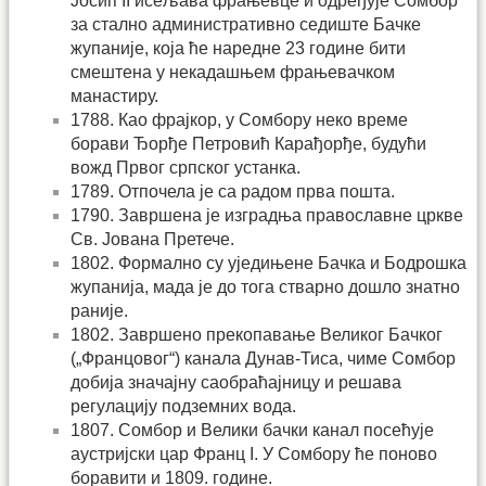
Јосип II исељава фрањевце и одређује Сомбор
за стално административно седиште Бачке
жупаније, која ће наредне 23 године бити
смештена у некадашњем фрањевачком
манастиру.
1788. Као фрајкор, у Сомбору неко време
борави Ђорђе Петровић Карађорђе, будући
вожд Првог српског устанка.
1789. Отпочела је са радом прва пошта.
1790. Завршена је изградња православне цркве
Св. Јована Претече.
1802. Формално су уједињене Бачка и Бодрошка
жупанија, мада је до тога стварно дошло знатно
раније.
1802. Завршено прекопавање Великог Бачког
(„Францовог“) канала Дунав-Тиса, чиме Сомбор
добија значајну саобраћајницу и решава
регулацију подземних вода.
1807. Сомбор и Велики бачки канал посећује
аустријски цар Франц I. У Сомбору ће поново
боравити и 1809. године.