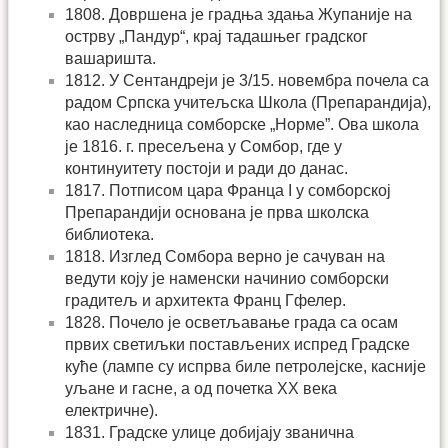
1808. Довршена је градња здања Жупаније на
острву „Пандур“, крај тадашњег градског
вашаришта.
1812. У Сентандреји је 3/15. новембра почела са
радом Српска учитељска Школа (Препарандија),
као наследница сомборске „Норме”. Ова школа
је 1816. г. пресељена у Сомбор, где у
континуитету постоји и ради до данас.
1817. Потписом цара Франца I у сомборској
Препарандији основана је прва школска
библиотека.
1818. Изглед Сомбора верно је сачуван на
ведути коју је наменски начинио сомборски
градитељ и архитекта Франц Гфелер.
1828. Почело је осветљавање града са осам
првих светиљки постављених испред Градске
куће (лампе су испрва биле петролејске, касније
уљане и гасне, а од почетка XX века
електричне).
1831. Градске улице добијају званична