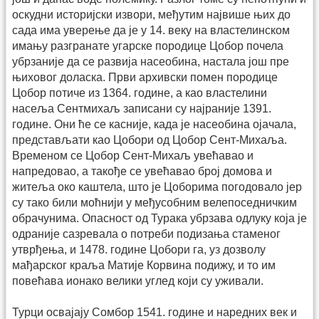
оскудни историјски извори, међутим највише њих до
сада има уверење да је у 14. веку на властелинском
имању разгранате угарске породице Цобор почела
убрзаније да се развија насеобина, настала још пре
њиховог доласка. Први архивски помен породице
Цобор потиче из 1364. године, а као властелини
насеља Сентмихаљ записани су најраније 1391.
године. Они ће се касније, када је насеобина ојачала,
представљати као Цобори од Цобор Сент-Михаља.
Временом се Цобор Сент-Михаљ увећавао и
напредовао, а такође се увећавао број домова и
житеља око каштела, што је Цоборима погодовало јер
су тако били моћнији у међусобним велепоседничким
обрачунима. Опасност од Турака убрзава одлуку која је
одраније сазревала о потреби подизања стаменог
утврђења, и 1478. године Цобори га, уз дозволу
мађарског краља Матије Корвина подижу, и то им
повећава ионако велики углед који су уживали.
Турци освајају Сомбор 1541. године и наредних век и