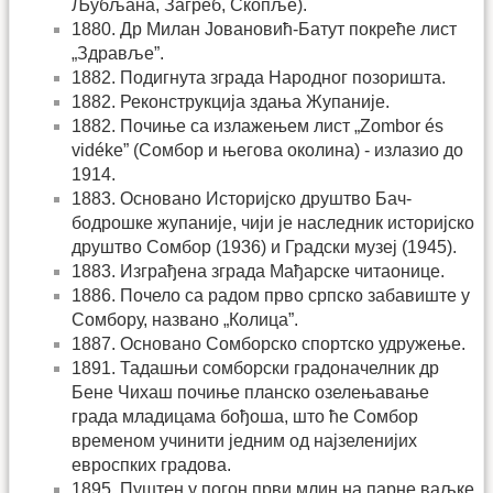
Љубљана, Загреб, Скопље).
1880. Др Милан Јовановић-Батут покреће лист
„Здравље”.
1882. Подигнута зграда Народног позоришта.
1882. Реконструкција здања Жупаније.
1882. Почиње са излажењем лист „Zombor és
vidéke” (Сомбор и његова околина) - излазио до
1914.
1883. Основано Историјско друштво Бач-
бодрошке жупаније, чији је наследник историјско
друштво Сомбор (1936) и Градски музеј (1945).
1883. Изграђена зграда Мађарске читаонице.
1886. Почело са радом прво српско забавиште у
Сомбору, названо „Колица”.
1887. Основано Сомборско спортско удружење.
1891. Тадашњи сомборски градоначелник др
Бене Чихаш почиње планско озелењавање
града младицама бођоша, што ће Сомбор
временом учинити једним од најзеленијих
евроспких градова.
1895. Пуштен у погон први млин на парне ваљке