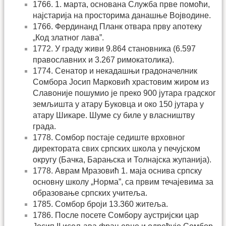
1766. 1. марта, основана Служба прве помоћи,
најстарија на просторима данашње Војводине.
1766. Фердинанд Планк отвара прву апотеку
„Код златног лава”.
1772. У граду живи 9.864 становника (6.597
православних и 3.267 римокатолика).
1774. Сенатор и некадашњи градоначелник
Сомбора Јосип Марковић храстовим жиром из
Славоније пошумио је преко 900 јутара градског
земљишта у атару Буковца и око 150 јутара у
атару Шикаре. Шуме су биле у власништву
града.
1778. Сомбор постаје седиште врховног
директората свих српских школа у печујском
округу (Бачка, Барањска и Толнајска жупанија).
1778. Аврам Мразовић 1. маја оснива српску
основну школу „Норма”, са првим течајевима за
образовање српских учитеља.
1785. Сомбор броји 13.360 житеља.
1786. После посете Сомбору аустријски цар