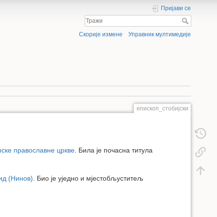
Пријави се
Скорије измене
Управник мултимедије
епископ_стобијски
ске православне цркве
. Била је почасна титула
ид (Нинов)
. Био је уједно и мјестобљуститељ