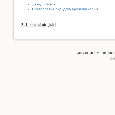
Давид (Нинов)
Православна охридска архиепископија
Episkop stobijski
Осим где је другачије на