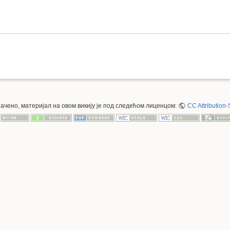
значено, материјал на овом викију је под следећом лиценцом:
CC Attribution-