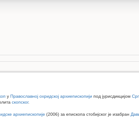
коп
у
Православној охридској архиепископији
под јурисдикцијом
Срп
олита
скопског
.
ридске архиепископије
(2006) за епископа стобијског је изабран
Дав