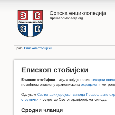
Српска енциклопедија
srpskaenciklopedija.org
Траг:
Епископ стобијски
•
Епископ стобијски
Епископ стобијски
, титула коју је носио
викарни епис
помоћном епископу архиепископа
охридског
и митроп
Одлуком
Светог архијерејског синода Православне ох
струмички
и секретар Светог архијерејског синода.
Сродни чланци