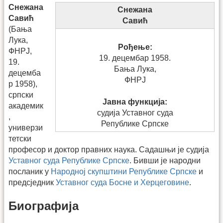
Снежана
Снежана
Савић
Савић
(Бања
Лука,
Рођење:
ФНРЈ,
19. децембар 1958.
19.
Бања Лука,
децемба
ФНРЈ
р 1958),
српски
Јавна функција:
академик
судија Уставног суда
,
Републике Српске
универзи
тетски
професор и доктор правних наука. Садашњи је судија
Уставног суда Републике Српске
. Бивши је народни
посланик у
Народној скупштини Републике Српске
и
предсједник
Уставног суда Босне и Херцеговине
.
Биографија