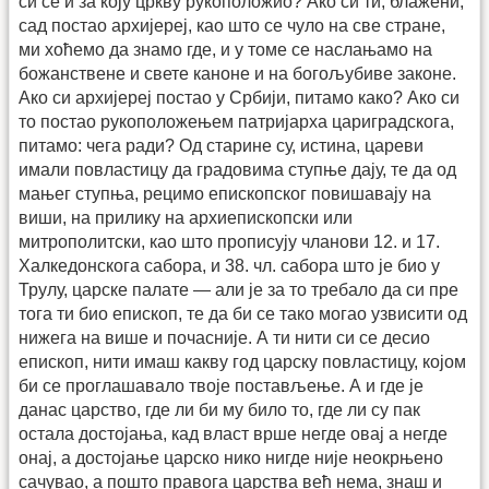
си се и за коју цркву рукоположио? Ако си ти, блажени,
сад постао архијереј, као што се чуло на све стране,
ми хоћемо да знамо где, и у томе се наслањамо на
божанствене и свете каноне и на богољубиве законе.
Ако си архијереј постао у Србији, питамо како? Ако си
то постао рукоположењем патријарха цариградскога,
питамо: чега ради? Од старине су, истина, цареви
имали повластицу да градовима ступње дају, те да од
мањег ступња, рецимо епископског повишавају на
виши, на прилику на архиепископски или
митрополитски, као што прописују чланови 12. и 17.
Халкедонскога сабора, и 38. чл. сабора што је био у
Трулу, царске палате — али је за то требало да си пре
тога ти био епископ, те да би се тако могао узвисити од
нижега на више и почасније. А ти нити си се десио
епископ, нити имаш какву год царску повластицу, којом
би се проглашавало твоје постављење. А и где је
данас царство, где ли би му било то, где ли су пак
остала достојања, кад власт врше негде овај а негде
онај, а достојање царско нико нигде није неокрњено
сачувао, а пошто правога царства већ нема, знаш и