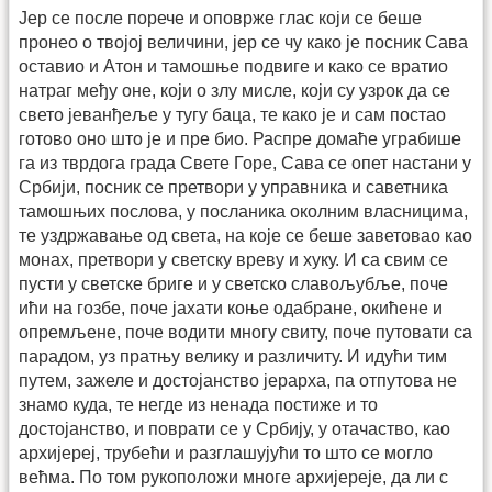
Јер се после порече и оповрже глас који се беше
пронео о твојој величини, јер се чу како је посник Сава
оставио и Атон и тамошње подвиге и како се вратио
натраг међу оне, који о злу мисле, који су узрок да се
свето јеванђеље у тугу баца, те како је и сам постао
готово оно што је и пре био. Распре домаће уграбише
га из тврдога града Свете Горе, Сава се опет настани у
Србији, посник се претвори у управника и саветника
тамошњих послова, у посланика околним власницима,
те уздржавање од света, на које се беше заветовао као
монах, претвори у светску вреву и хуку. И са свим се
пусти у светске бриге и у светско славољубље, поче
ићи на гозбе, поче јахати коње одабране, окићене и
опремљене, поче водити многу свиту, поче путовати са
парадом, уз пратњу велику и различиту. И идући тим
путем, зажеле и достојанство јерарха, па отпутова не
знамо куда, те негде из ненада постиже и то
достојанство, и поврати се у Србију, у отачаство, као
архијереј, трубећи и разглашујући то што се могло
већма. По том рукоположи многе архијереје, да ли с