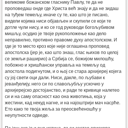
великоме божанском гласнику Павлу, те да не
проповедаш онде где Христа већ знају и да не зидаш
на туђем темељу, иначе су те, као што је писано,
видели којима ниси објављен и скупили се који те
дотле чули нису, и ко се год руководи богољубивом
мишљу, осудио је твоје рукоположење као дело
неправилно, противно правоме духу апостолском. И
где је то место кроз које није оглашена проповед
апостолска (јер је, као што знаш, глас њихов по целој
се земљи раширио) а Србија се, божијом милошћу,
побожно и хришћански управља на темељу од
апостола подигнутом, и о њој се стара архијереј којега
су јој свети оци дали. Ниси, дакле, по љубави к
јеванђелију, него си по славољубљу ускочио у
архијерејско достојанство, и ради те кривице налетео
си и на саму опасност као она животиња, која у
жестини, кад некуд нагне, и на најоштрији мач насрће.
Ето како те твоја жеља за преосвећеношћу у
неупутности одведе.