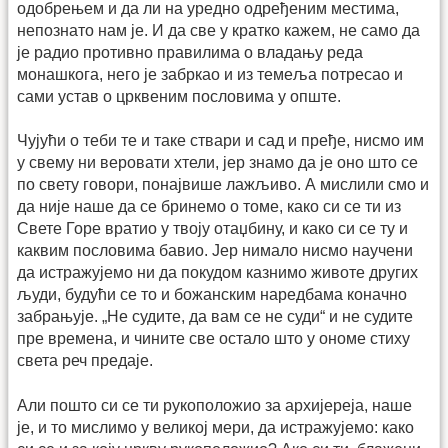
одобрењем и да ли на уредно одређеним местима,
непознато нам је. И да све у кратко кажем, не само да
је радио противно правилима о владању реда
монашкога, него је забркао и из темеља потресао и
сами устав о црквеним пословима у опште.
Чујући о теби те и таке ствари и сад и пређе, нисмо им
у свему ни веровати хтели, јер знамо да је оно што се
по свету говори, понајвише лажљиво. А мислили смо и
да није наше да се бринемо о томе, како си се ти из
Свете Горе вратио у твоју отаџбину, и како си се ту и
каквим пословима бавио. Јер нимало нисмо научени
да истражујемо ни да покудом казнимо животе других
људи, будући се то и божанским наредбама коначно
забрањује. „Не судите, да вам се не суди“ и не судите
пре времена, и чините све остало што у ономе стиху
света реч предаје.
Али пошто си се ти рукоположио за архијереја, наше
је, и то мислимо у великој мери, да истражујемо: како