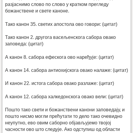
разјаснимо слово по слово у кратком прегледу
божанствене и свете каноне.
Тако канон 35. светих апостола ово говори: (цитат)
Тако канон 2. другога васељенскога сабора овако
заповеда: (цитат)
А канон 8. сабора ефескога ово наређује: (цитат)
А канон 14. сабора антиохијскога овако налаже: (цитат)
И канон 22. истога сабора овако разлаже: (цитат)
А канон 12. сабора халкедонскога овако вели: (цитат)
Пошто тако свети и божанствени канони заповедају, и
пошто нисмо могли прећутати то дело тако очевидно
неупутно, ево овим саборно објављујемо твојој
часности ово што следује. Ако одступиш од области