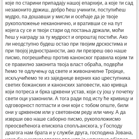
које по старини припадају нашој епархији, а које ти сад
незаконито држиш, добро ћеш учинити, поступићеш
мудро, па дошавши у мисли и осећаје да је твоје
рукоположење неканонично, и вративши се на пут
којега су се и твоји стари од постања држали, моћи
ћеш у награду за ту мудрост и опроштај постићи. Ако
ли неодступно будеш остао при твојим дрскостима и
при твојој једностраности, ако ли презреш ово наше
писмо, погрешићеш против канонског правила којим ти
се правилно законита твоја власт обраћа, подврћи
ћемо те одлучењу од свете и живоначелне Тројице,
искључићемо те из заједнице верних као цреступника
светих божанских и канонских заповести, као кривца
који потреса и брка црквени устав, који су још у почетку
свети оци узаконили. А тога ради под исту ће кривицу и
одговорност потпасти и они који с тобом опште, били
они у црквеном или у световном реду или чину. А да
изврши ово наше саборно писмо, рукоположисмо
преосвећенога епископа спопљанскога, у Господу
драгога нам брата и у служби друга, господина Јована,