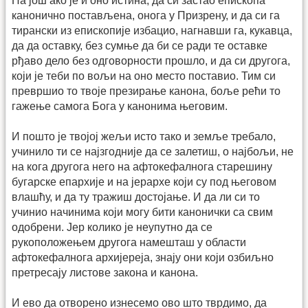
Па још ако је и оно истина, да си застао епископа
канонично постављена, онога у Призрену, и да си га
тирански из епископије избацио, нагнавши га, кукавца,
да да оставку, без сумње да би се ради те оставке
рђаво дело без одговорности прошло, и да си другога,
који је теби по вољи на оно место поставио. Тим си
превршио то твоје презирање канона, боље рећи то
гажење самога Бога у канонима његовим.
И пошто је твојој жељи исто тако и земље требало,
учинило ти се најзгодније да се залетиш, о најбољи, не
на кога другога него на афтокефалнога старешину
бугарске епархије и на јерархе који су под његовом
влашћу, и да ту тражиш достојање. И да ли си то
учинио начинима који могу бити канонички са свим
одобрени. Јер колико је неупутно да се
рукоположењем другога намешташ у области
афтокефалнога архијереја, знају они који озбиљно
претресају листове закона и канона.
И ево да отворено изнесемо ово што тврдимо, да