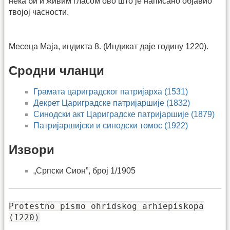
нека би и живим гласом ово што је написано објавио
твојој часности.
Месеца Маја, индикта 8. (Индикат даје годину 1220).
Сродни чланци
Грамата цариградског патријарха (1531)
Декрет Цариградске патријаршије (1832)
Синодски акт Цариградске патријаршије (1879)
Патријаршијски и синодски томос (1922)
Извори
„Српски Сион”, број 1/1905
Protestno pismo ohridskog arhiepiskopa
(1220)