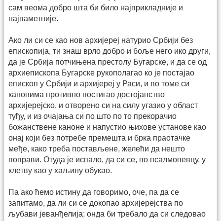
сам веома добро шта би било најприкладније и
најпаметније.
Ако ли си се као нов архијереј натурио Србији без
епископија, ти знаш врло добро и боље него ико други,
да је Србија потчињена престолу Бугарске, и да се од
архиепископа Бугарске рукополагао ко је постајао
епископ у Србији и архијереј у Раси, и по томе си
канонима противно постигао достојанство
архијерејско, и отворено си на силу угазио у област
туђу, и из очајања си по што по то прекорачио
божанствене каноне и напустио њихове установе као
онај који без потребе премешта и брка праотачке
међе, како треба постављене, желећи да нешто
поправи. Отуда је испало, да си се, по псалмопевцу, у
клетву као у хаљину обукао.
Па ако ћемо истину да говоримо, оче, па да се
запитамо, да ли си се докопао архијерејства по
љубави јеванђелија; онда би требало да си следовао