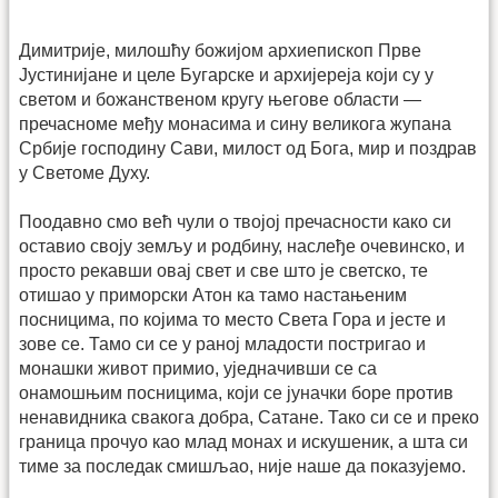
Димитрије, милошћу божијом архиепископ Прве
Јустинијане и целе Бугарске и архијереја који су у
светом и божанственом кругу његове области —
пречасноме међу монасима и сину великога жупана
Србије господину Сави, милост од Бога, мир и поздрав
у Светоме Духу.
Поодавно смо већ чули о твојој пречасности како си
оставио своју земљу и родбину, наслеђе очевинско, и
просто рекавши овај свет и све што је светско, те
отишао у приморски Атон ка тамо настањеним
посницима, по којима то место Света Гора и јесте и
зове се. Тамо си се у раној младости постригао и
монашки живот примио, уједначивши се са
онамошњим посницима, који се јуначки боре против
ненавидника свакога добра, Сатане. Тако си се и преко
граница прочуо као млад монах и искушеник, а шта си
тиме за последак смишљао, није наше да показујемо.