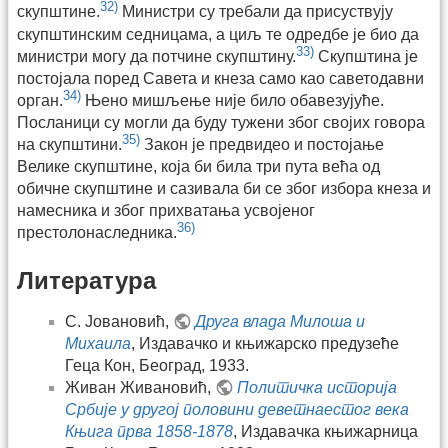
32)
скупштине.
Министри су требали да присуствују
скупштинским седницама, а циљ те одредбе је био да
33)
министри могу да потчине скупштину.
Скупштина је
постојала поред Савета и кнеза само као саветодавни
34)
орган.
Њено мишљење није било обавезујуће.
Посланици су могли да буду тужени због својих говора
35)
на скупштини.
Закон је предвидео и постојање
Велике скупштине, која би била три пута већа од
обичне скупштине и сазивала би се због избора кнеза и
намесника и због прихватања усвојеног
36)
престолонаследника.
Литература
С. Јовановић,
Друга влада Милоша и
Михаила
, Издавачко и књижарско предузеће
Геца Кон, Београд, 1933.
Живан Живановић,
Политичка историја
Србије у другој половини деветнаестог века
Књига прва 1858-1878
, Издавачка књижарница