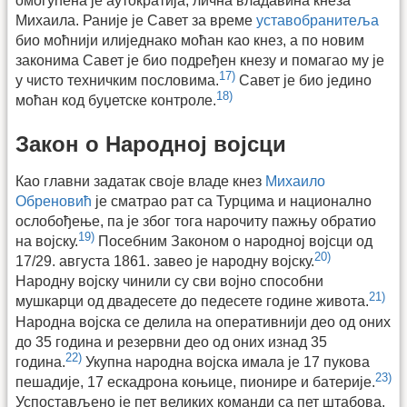
омогућена је аутократија, лична владавина кнеза
Михаила. Раније је Савет за време
уставобранитеља
био моћнији илиједнако моћан као кнез, а по новим
законима Савет је био подређен кнезу и помагао му је
17)
у чисто техничким пословима.
Савет је био једино
18)
моћан код буџетске контроле.
Закон о Народној војсци
Као главни задатак своје владе кнез
Михаило
Обреновић
је сматрао рат са Турцима и национално
ослобођење, па је због тога нарочиту пажњу обратио
19)
на војску.
Посебним Законом о народној војсци од
20)
17/29. августа 1861. завео је народну војску.
Народну војску чинили су сви војно способни
21)
мушкарци од двадесете до педесете године живота.
Народна војска се делила на оперативнији део од оних
до 35 година и резервни део од оних изнад 35
22)
година.
Укупна народна војска имала је 17 пукова
23)
пешадије, 17 ескадрона коњице, пионире и батерије.
Успостављено је пет великих команди са пет штабова.