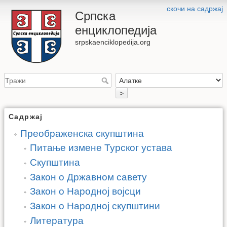
скочи на садржај
Српска
енциклопедија
srpskaenciklopedija.org
>
Садржај
Преображенска скупштина
Питање измене Турског устава
Скупштина
Закон о Државном савету
Закон о Народној војсци
Закон о Народној скупштини
Литература