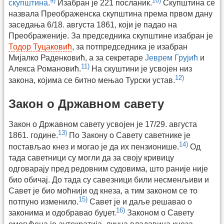
9)
10)
скупштина
.
Изабран је 221 посланик.
Скупштина се
назвала Преображенска скупштина према првом дану
заседања 6/18. августа 1861, који је падао на
Преображеније. За председника скупштине изабран је
Тодор Туцаковић
, за потпредседника је изабран
Мијалко Раденковић, а за секретаре
Јеврем Грујић
и
11)
Алекса Романовић.
На скуштини је усвојен низ
12)
закона, којима се битно мењао Турски устав.
Закон о Државном савету
Закон о Државном савету усвојен је 17/29. августа
13)
1861. године.
По Закону о Савету саветнике је
14)
постављао кнез и могао је да их пензионише.
Од
тада саветници су могли да за своју кривицу
одговарају пред редовним судовима, што раније није
био обичај. До тада су савезници били несменљиви и
Савет је био моћнији од кнеза, а тим законом се то
15)
потпуно изменило.
Савет је и даље решавао о
16)
законима и одобравао буџет.
Законом о Савету