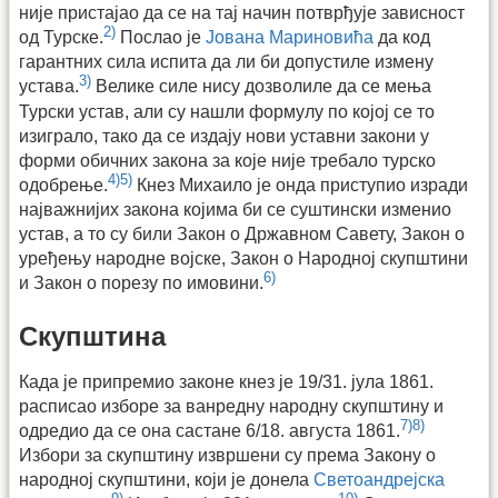
није пристајао да се на тај начин потврђује зависност
2)
од Турске.
Послао је
Јована Мариновића
да код
гарантних сила испита да ли би допустиле измену
3)
устава.
Велике силе нису дозволиле да се мења
Турски устав, али су нашли формулу по којој се то
изиграло, тако да се издају нови уставни закони у
форми обичних закона за које није требало турско
4)
5)
одобрење.
Кнез Михаило је онда приступио изради
најважнијих закона којима би се суштински изменио
устав, а то су били Закон о Државном Савету, Закон о
уређењу народне војске, Закон о Народној скупштини
6)
и Закон о порезу по имовини.
Скупштина
Када је припремио законе кнез је 19/31. јула 1861.
расписао изборе за ванредну народну скупштину и
7)
8)
одредио да се она састане 6/18. августа 1861.
Избори за скупштину извршени су према Закону о
народној скупштини, који је донела
Светоандрејска