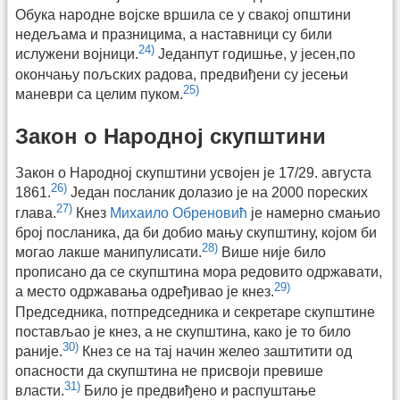
Обука народне војске вршила се у свакој општини
недељама и празницима, а наставници су били
24)
ислужени војници.
Једанпут годишње, у јесен,по
окончању пољских радова, предвиђени су јесењи
25)
маневри са целим пуком.
Закон о Народној скупштини
Закон о Народној скупштини усвојен је 17/29. августа
26)
1861.
Један посланик долазио је на 2000 пореских
27)
глава.
Кнез
Михаило Обреновић
је намерно смањио
број посланика, да би добио мању скупштину, којом би
28)
могао лакше манипулисати.
Више није било
прописано да се скупштина мора редовито одржавати,
29)
а место одржавања одређивао је кнез.
Председника, потпредседника и секретаре скупштине
постављао је кнез, а не скупштина, како је то било
30)
раније.
Кнез се на тај начин желео заштитити од
опасности да скупштина не присвоји превише
31)
власти.
Било је предвиђено и распуштање