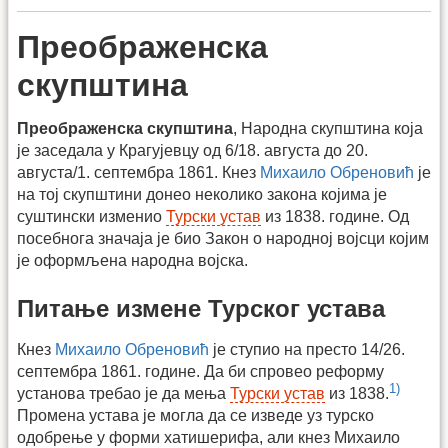
Преображенска
скупштина
Преображенска скупштина
, Народна скупштина која
је заседала у Крагујевцу од 6/18. августа до 20.
августа/1. септембра 1861. Кнез
Михаило Обреновић
је
на тој скупштини донео неколико закона којима је
суштински изменио
Турски устав
из 1838. године. Од
посебнога значаја је био Закон о народној војсци којим
је оформљена народна војска.
Питање измене Турског устава
Кнез
Михаило Обреновић
је ступио на престо 14/26.
септембра 1861. године. Да би спровео реформу
1)
установа требао је да мења
Турски устав
из 1838.
Промена устава је могла да се изведе уз турско
одобрење у форми хатишерифа, али кнез Михаило