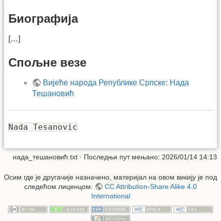
Биографија
[…]
Спољне везе
Вијеће народа Републике Српске: Нада
Тешановић
Nada Tesanovic
нада_тешановић.txt
· Последњи пут мењано: 2026/01/14 14:13
Осим где је другачије назначено, материјал на овом викију је под
следећом лиценцом:
CC Attribution-Share Alike 4.0
International