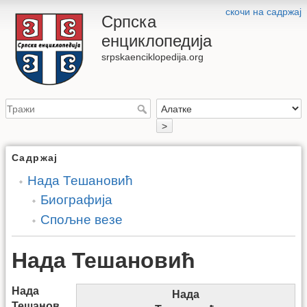
скочи на садржај
Српска
енциклопедија
srpskaenciklopedija.org
>
Садржај
Нада Тешановић
Биографија
Спољне везе
Нада Тешановић
Нада
Нада
Тешанов