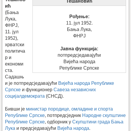
Тешановић
ић
(Бања
Рођење:
Лука,
11. јул 1952.
ФНРЈ,
Бања Лука,
11. јул
ФНРЈ
1952),
хрватски
Јавна функција:
политича
потпредсједавајући
р и
Вијећа народа
економи
Републике Српске
ста.
Садашњ
и је потпредсједавајући
Вијећа народа Републике
Српске
и функционер
Савеза независних
социјалдемократа
(СНСД).
Бивши је
министар породице, омладине и спорта
Републике Српске
, потпредсједник
Народне скупштине
Републике Српске
, одборник у
Скупштини града Бања
Лука
и предсједавајући
Вијећа народа
.