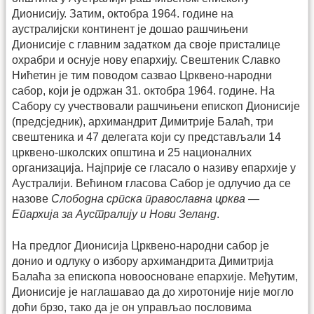
Дионисију. Затим, октобра 1964. године на
аустралијски континент је дошао рашчињени
Дионисије с главним задатком да своје присталице
охрабри и оснује нову епархију. Свештеник Славко
Нићетин је тим поводом сазвао Црквено-народни
сабор, који је одржан 31. октобра 1964. године. На
Сабору су учествовали рашчињени епископ Дионисије
(предсједник), архимандрит Димитрије Балаћ, три
свештеника и 47 делегата који су представљали 14
црквено-школских општина и 25 националних
организација. Најприје се гласало о називу епархије у
Аустралији. Већином гласова Сабор је одлучио да се
назове
Слободна српска православна црква —
Епархија за Аустралију и Нови Зеланд
.
На предлог Дионисија Црквено-народни сабор је
донио и одлуку о избору архимандрита Димитрија
Балаћа за епископа новоосноване епархије. Међутим,
Дионисије је наглашавао да до хиротоније није могло
доћи брзо, тако да је он управљао пословима