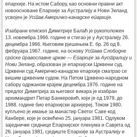
епархије. На истом Сабору, као основни правни акт
новоосноване Епархије за Аустралију и Нови Зеланд
усвојен је
Устав Америчко-канадске епархије
.
Изабрани епископ Димитрије Балаћ је рукоположен
13. новембра 1966. године и стигао је у Аустралију 26.
децембра 1966. Његовим рјешењем Е. бр. 26 од 8.
фебруара 1967. године, на основу
Устава Слободне
српске православне цркве — Епархије за Аустралију и
Нови Зеланд
, образован је епархијски Црквени суд.
Црквени суд Америчко-канадске епархије сматрао се
вишим црквеним судом. На Петом Црквено-народном
сабору одржаном крајем децембра 1976. године на
предлог Димитрија за његовог викара је изабран
архимандрит Петар Банкеровић, који је од 1979. до
1988. године био епархијски архијереј. Током 1980.
купљено је имање за манастир Светог Саве код
Канбере, које је освећено 25. јануара 1981. Одлуком
заједничке сједнице Епархијског пленума и Савјета од
26. јануара 1981. сједиште Епархије за Аустралију и