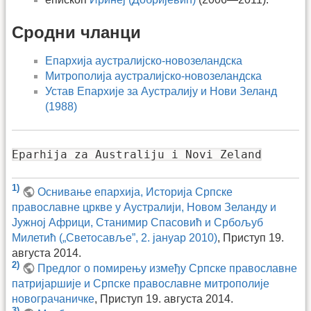
Сродни чланци
Епархија аустралијско-новозеландска
Митрополија аустралијско-новозеландска
Устав Епархије за Аустралију и Нови Зеланд
(1988)
Eparhija za Australiju i Novi Zeland
1)
Оснивање епархија, Историја Српске
православне цркве у Аустралији, Новом Зеланду и
Јужној Африци, Станимир Спасовић и Србољуб
Милетић („Светосавље”, 2. јануар 2010)
, Приступ 19.
августа 2014.
2)
Предлог о помирењу између Српске православне
патријаршије и Српске православне митрополије
новограчаничке
, Приступ 19. августа 2014.
3)