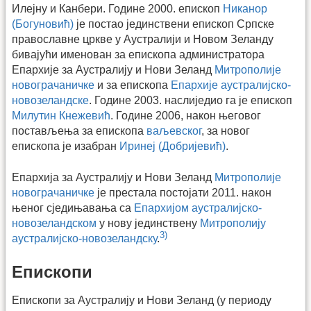
Илејну и Канбери. Године 2000. епископ
Никанор
(Богуновић)
је постао јединствени епископ Српске
православне цркве у Аустралији и Новом Зеланду
бивајући именован за епископа администратора
Епархије за Аустралију и Нови Зеланд
Митрополије
новограчаничке
и за епископа
Епархије аустралијско-
новозеландске
. Године 2003. наслиједио га је епископ
Милутин Кнежевић
. Године 2006, након његовог
постављења за епископа
ваљевског
, за новог
епископа је изабран
Иринеј (Добријевић)
.
Епархија за Аустралију и Нови Зеланд
Митрополије
новограчаничке
је престала постојати 2011. након
њеног сједињавања са
Епархијом аустралијско-
новозеландском
у нову јединствену
Митрополију
3)
аустралијско-новозеландску
.
Епископи
Епископи за Аустралију и Нови Зеланд (у периоду