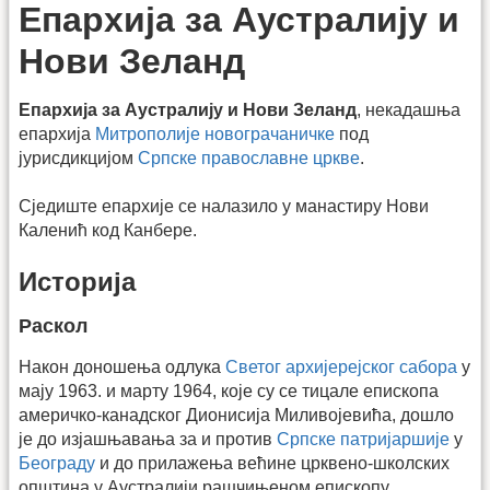
Епархија за Аустралију и
Нови Зеланд
Епархија за Аустралију и Нови Зеланд
, некадашња
епархија
Митрополије новограчаничке
под
јурисдикцијом
Српске православне цркве
.
Сједиште епархије се налазило у манастиру Нови
Каленић код Канбере.
Историја
Раскол
Након доношења одлука
Светог архијерејског сабора
у
мају 1963. и марту 1964, које су се тицале епископа
америчко-канадског Дионисија Миливојевића, дошло
је до изјашњавања за и против
Српске патријаршије
у
Београду
и до прилажења већине црквено-школских
општина у Аустралији рашчињеном епископу