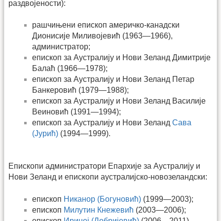
раздвојености):
рашчињени епископ америчко-канадски
Дионисије Миливојевић (1963—1966),
администратор;
епископ за Аустралију и Нови Зеланд Димитрије
Балаћ (1966—1978);
епископ за Аустралију и Нови Зеланд Петар
Банкеровић (1979—1988);
епископ за Аустралију и Нови Зеланд Василије
Веиновић (1991—1994);
епископ за Аустралију и Нови Зеланд
Сава
(Јурић)
(1994—1999).
Епископи администратори Епархије за Аустралију и
Нови Зеланд и епископи аустралијско-новозеландски:
епископ
Никанор (Богуновић)
(1999—2003);
епископ
Милутин Кнежевић
(2003—2006);
епископ
Иринеј (Добријевић)
(2006—2011).