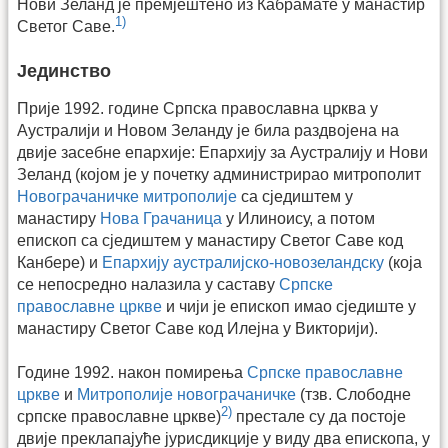
Нови Зеланд је премјештено из Кабрамате у манастир
1)
Светог Саве.
Јединство
Прије 1992. године Српска православна црква у
Аустралији и Новом Зеланду је била раздвојена на
двије засебне епархије: Епархију за Аустралију и Нови
Зеланд (којом је у почетку администрирао митрополит
Новограчаничке митрополије
са сједиштем у
манастиру
Нова Грачаница
у Илиноису, а потом
епископ са сједиштем у манастиру Светог Саве код
Канбере) и
Епархију аустралијско-новозеландску
(која
се непосредно налазила у саставу
Српске
православне цркве
и чији је епископ имао сједиште у
манастиру Светог Саве код Илејна у Викторији).
Године 1992. након помирења
Српске православне
цркве
и
Митрополије новограчаничке
(тзв. Слободне
2)
српске православне цркве)
престале су да постоје
двије преклапајуће јурисдикције у виду два епископа, у