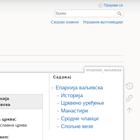
Пријави се
Скорије измене
Управник мултимедије
епархија_ваљевска
Садржај
Епархија ваљевска
Историја
хија
Црквено уређење
вска
Манастири
Сродни чланци
 црква:
славна црква
Спољне везе
коп: