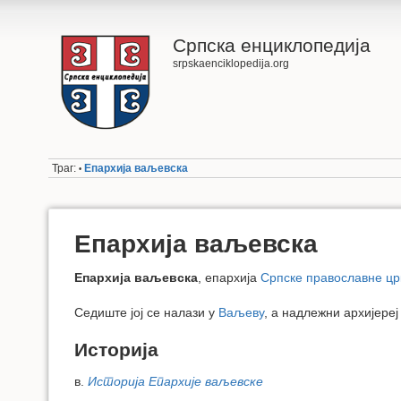
Српска енциклопедија
srpskaenciklopedija.org
Траг:
Епархија ваљевска
•
Епархија ваљевска
Епархија ваљевска
, епархија
Српске православне цр
Седиште јој се налази у
Ваљеву
, а надлежни архијереј
Историја
в.
Историја Епархије ваљевске