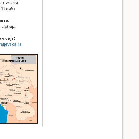
ваљевски
 (Рогић)
ште:
 Србија
и сајт:
valjevska.rs