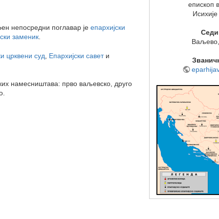
епископ 
Исихије
Њен непосредни поглавар је
епархијски
Седи
јски заменик
.
Ваљево,
ки црквени суд
,
Епархијски савет
и
Званичн
eparhija
ских намесништава: прво ваљевско, друго
о.