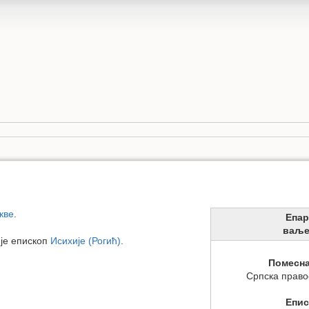
кве
.
Епар
ваље
 је епископ
Исихије (Рогић)
.
Помесна
Српска право
Епис