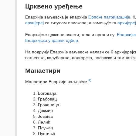
Црквено уређење
Епархија ваљевска је епархија
Српске патријаршије
. 
архијереј
са титулом епископа, а замењује га
архијере
Епархијске црквене власти, тела и органи су:
Епархијс
Епархијски управни одбор
.
На подручју Епархије ваљевске налази се 6 архијереј
ваљевско, колубарско, подгорско, посавско и тамнавск
Манастири
1)
Манастири Епархије ваљевске:
Боговађа
Грабовац
Грачаница
Докмир
Јовања
Лелић
Плужац
Пустиња