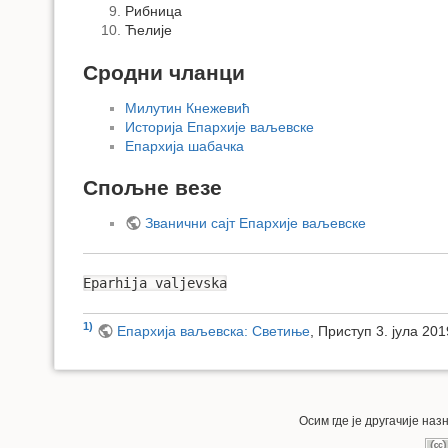
Рибница
Ћелије
Сродни чланци
Милутин Кнежевић
Историја Епархије ваљевске
Епархија шабачка
Спољне везе
Званични сајт Епархије ваљевске
Eparhija valjevska
1)
Епархија ваљевска: Светиње
, Приступ 3. јула 201
Осим где је другачије на