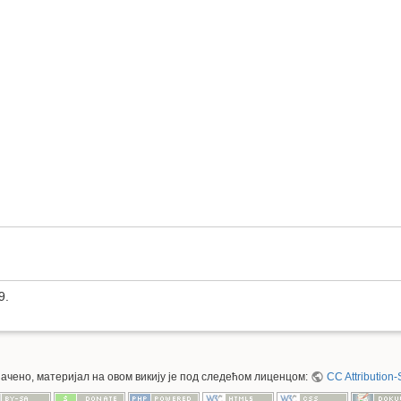
9.
значено, материјал на овом викију је под следећом лиценцом:
CC Attribution-