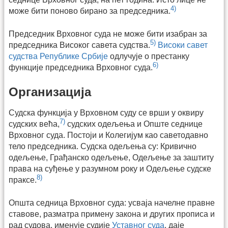
4)
може бити поново бирано за председника.
Председник Врховног суда не може бити изабран за
5)
председника Високог савета судства.
Високи савет
судства Републике Србије
одлучује о престанку
6)
функције председника Врховног суда.
Организација
Судска функција у Врховном суду се врши у оквиру
7)
судских већа,
судских одељења и Опште седнице
Врховног суда. Постоји и Колегијум као саветодавно
тело председника. Судска одељења су: Кривично
одељење, Грађанско одељење, Одељење за заштиту
права на суђење у разумном року и Одељење судске
8)
праксе.
Општа седница Врховног суда: усваја начелне правне
ставове, разматра примену закона и других прописа и
рад судова, именује судије
Уставног суда
, даје