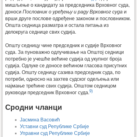
мишљење о кандидату за председника Врховног суда,
доноси
Пословник о уређењу и раду Врховног суда
и
врши друге послове одређене законом и пословником.
Општа седница разматра и остала питања из
делокруга седнице свих судија.
Општу седницу чине председник и судије Врховног
суда. За пуноважно одлучивање на Општој седници
потребно је учешће већине судија од укупног броја
судија. Одлуке се доносе већином гласова присутних
судија. Општу седницу сазива председник суда, по
потреби, односно на захтев судског одељења или
најмање трећине свих судија. Општом седницом
9)
руководи председник Врховног суда.
Сродни чланци
Јасмина Васовић
Уставни суд Републике Србије
Управни суд Републике Србије