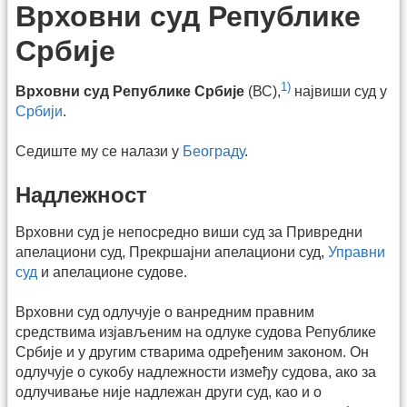
Врховни суд Републике
Србије
1)
Врховни суд Републике Србије
(ВС),
највиши суд у
Србији
.
Седиште му се налази у
Београду
.
Надлежност
Врховни суд је непосредно виши суд за Привредни
апелациони суд, Прекршајни апелациони суд,
Управни
суд
и апелационе судове.
Врховни суд одлучује о ванредним правним
средствима изјављеним на одлуке судова Републике
Србије и у другим стварима одређеним законом. Он
одлучује о сукобу надлежности између судова, ако за
одлучивање није надлежан други суд, као и о