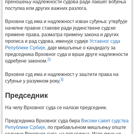
преношењу надлежности судова ради лакшег вођења
поступка или других важних разлога.
Врховни суд има и надлежност изван суђења: утврђује
начелне правне ставове ради јединствене судске
примене права, разматра примену закона и других
прописа и рад судова, именује судије
Уставног суда
Републике Србије
, даје мишљење о кандидату за
председника Врховног суда и врши друге надлежности
2)
одређене законом.
Врховни суд има и надлежност у заштити права на
3)
суђење у разумном року.
Председник
На челу Врховног суда се налази председник.
Председника Врховног суда бира
Високи савет судства
Републике Србије
, по прибављеном мишљењу опште
седнице Врховног суда, на пет година. Исто лице не