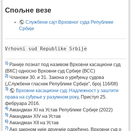
Спољне везе
Службени сајт Врховног суда Републике
Србије
Vrhovni sud Republike Srbije
1)
Раније познат под називом Врховни касациони суд
(ВКС) односно Врховни суд Србије (ВСС)
2)
Чланови 30. и 31. Закона о уређењу судова
(„Службени гласник Републике Србије”, број 116/08)
3)
Врховни касациони суд: Надлежност у заштити
права на суђење у разумном року
, Приступ 25.
фебруара 2016.
4)
Амандман XI на Устав Републике Србије (2022)
5)
Амандман XIV на Устав
6)
Амандман XII на Устав
7)
Ако законом није друкчије одређено, Врховни суд о