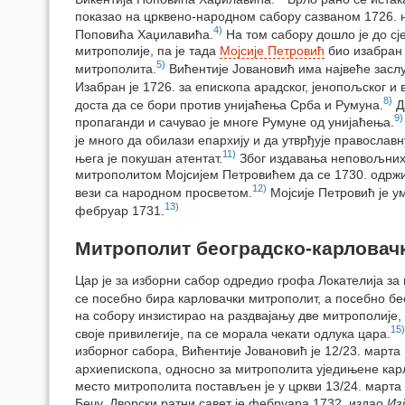
показао на црквено-народном сабору сазваном 1726. 
4)
Поповића Хаџилавића.
На том сабору дошло је до с
митрополије, па је тада
Мојсије Петровић
био изабран 
5)
митрополита.
Вићентије Јовановић има највеће заслу
Изабран је 1726. за епископа арадског, јенопољског и 
8)
доста да се бори против унијаћења Срба и Румуна.
Да
9)
пропаганди и сачувао је многе Румуне од унијаћења.
је много да обилази епархију и да утврђује православн
11)
њега је покушан атентат.
Због издавања неповољних д
митрополитом Мојсијем Петровићем да се 1730. одржи 
12)
вези са народном просветом.
Мојсије Петровић је ум
13)
фебруар 1731.
Митрополит београдско-карловач
Цар је за изборни сабор одредио грофа Локателија за 
се посебно бира карловачки митрополит, а посебно бе
на собору инзистирао на раздвајању две митрополије, 
15)
своје привилегије, па се морала чекати одлука цара.
изборног сабора, Вићентије Јовановић је 12/23. марта 
архиепископа, односно за митрополита уједињене кар
место митрополита постављен је у цркви 13/24. марта
Бечу. Дворски ратни савет је фебруара 1732. издао
Из