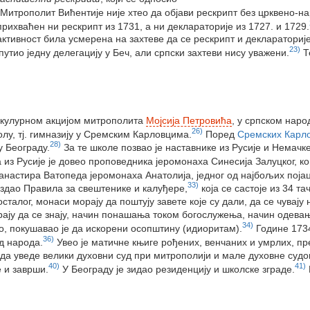
Митрополит Вићентије није хтео да објави рескрипт без црквено-н
рихваћен ни рескрипт из 1731, а ни деклараторије из 1727. и 1729.
активност била усмерена на захтеве да се рескрипт и деклараторије
23)
путио једну делегацију у Беч, али српски захтеви нису уважени.
Те
и кулурном акцијом митрополита
Мојсија Петровића
, у српском наро
26)
олу, тј. гимназију у Сремским Карловцима.
Поред
Сремских Карл
28)
у Београду.
За те школе позвао је наставнике из Русије и Немачке
з Русије је довео проповедника јеромонаха Синесија Залуцког, ког
анастира Ватопеда јеромонаха Анатолија, једног од најбољих појац
33)
издао Правила за свештенике и калуђере,
која се састоје из 34 т
алог, монаси морају да поштују завете које су дали, да се чувају 
рају да се знају, начин понашања током богослужења, начин одевања
34)
но, покушавао је да искорени осопштину (идиоритам).
Године 1734
36)
д народа.
Увео је матичне књиге рођених, венчаних и умрлих, пре
да уведе велики духовни суд при митрополији и мале духовне судо
40)
41)
 и заврши.
У Београду је зидао резиденцију и школске зграде.