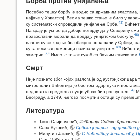
Борба против унијаћења
Посебно тешку борбу је водио са државним властима, к
најјаче у Хрватској. Веома тешко стање је било у вар
43)
су систематски спроводили унијаћење Срба.
Вићенти
На крају је успео да добије потврду да у Северину см
46)
православни морали да предају унијатском бискупу.
власти су се крајње безобзирно понашали у Србији, па 
49)
су га неки савременици називали унијатом.
Вићентиј
50)
замерио.
Имао је тежак сукоб са бачким епископом
Смрт
Није познато због којих разлога је од аустријског цар
митрополит Вићентије је био господар пука и постав
54)
недостатка средстава пук је убрзо био распуштен.
Ми
Београду, а 1749. његово посмртни остаци су премешт
Литература
Ђоко Слијепчевић,
Историја Српске православн
Сава Вуковић,
Српски јерарси : од деветог 
Милутин Јакшић,
О Вићентију Јовановићу, 
Сад, 1899, стр. 1-50