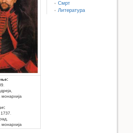
Смрт
Литература
ење:
89.
дреја,
 монархија
рт:
н 1737.
рад,
 монархија