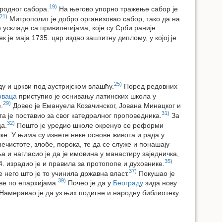
19)
ародног сабора.
На његово упорно тражење сабор је
21)
Митрополит је добро организовао сабор, тако да на
 ускладе са привилегијама, које су Срби раније
к је маја 1735. цар издао заштитну диплому, у којој је
25)
ду и цркви под аустријском влашћу.
Поред редовних
оваца
приступио је оснивању латинских школа у
29)
.
Довео је Емануела Козачинског, Јована Минацког и
31)
а је поставио за свог катедралног проповедника.
За
32)
а.
Пошто је уредио школе окренуо се реформи
ачке. У њима су изнете неке основе живота и рада у
нечистоте, злобе, порока, те да се служе и понашају
 и нагласио је да је имовина у манастиру заједничка,
35)
. израдио је и правила за протопопе и духовнике.
37)
 него што је то учинила државна власт.
Покушао је
39)
ве по епархијама.
Почео је да у
Београду
зида нову
Намеравао је да уз њих подигне и народну библиотеку