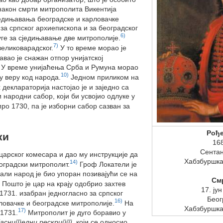
након смрти митрополита Викентија
једињавања београдске и карловачке
за српског архиепископа и за београдског
6)
ге за сједињавање две митрополије.
7)
великоварадског.
У то време морао је
вао је снажан отпор унијатској
У време унијаћења Срба и Румуна морао
10)
у веру код народа.
Једном приликом на
еклараторија настојао је и заједно са
народни сабор, који би усвојио одлуке у
ро 1730, па је изборни сабор сазван за
Рођ
ки
16
Сентан
царског комесара и дао му инструкције да
Хабзбуршка
14)
оградски митрополит.
Гроф Локатели је
али народ је био упоран позивајући се на
См
Пошто је цар на крају одобрио захтев
17. ју
1731. изабран једногласно за српског
Беог
16)
ловачке и београдске митрополије.
На
Хабзбуршка
17)
 1731.
Митрополит је дуго боравио у
јаснителни рескрипт
, који се односио