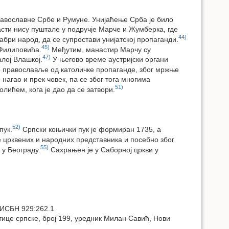
православне Србе и Румуне. Унијаћење Срба је било
ласти нису пуштале у подручје Марче и Жумберка, где
44)
абри народ, да се супростави унијатској пропаганди.
45)
 Филиповића.
Међутим, манастир Марчу су
47)
лој Влашкој.
У његово време аустријски органи
о православље од католичке пропаганде, због мржње
 нагао и прек човек, па се због тога многима
51)
ићем, кога је дао да се затвори.
52)
пук.
Српски коњички пук је формиран 1735, а
 црквених и народних представника и посебно због
55)
 у Београду.
Сахрањен је у Саборној цркви у
, ИСБН 929:262.1
тице српске, број 199, уредник Милан Савић, Нови