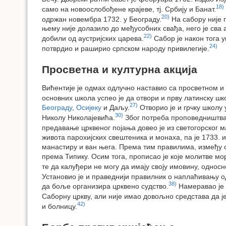
18)
само на новоослобођене крајеве, тј. Србију и Банат.
20)
одржан новембра 1732. у Београду.
На сабору није п
њему није долазило до међусобних свађа, него је сва 
22)
добили од аустријских царева.
Сабор је након тога у
24)
потврдио и раширио српском народу привилегије.
Просветна и културна акција
Вићентије је одмах одлучно наставио са просветном 
основних школа успео је да отвори и прву латинску шк
27)
Београду
,
Осијеку
и Даљу.
Отворио је и грчку школу 
30)
Николу Николајевића.
Због потреба проповедништва и
предавање црквеног појања довео је из светогорског м
живота парохијских свештеника и монаха, па је 1733. 
манастиру и ван њега. Према тим правилима, између ост
према Типику. Осим тога, прописао је које молитве мо
те да калуђери не могу да имају своју имовину, однос
Установио је и праведнији правилник о наплаћивању о
38)
да боље организира црквено судство.
Намеравао је 
Саборну цркву, али није имао довољно средстава да је
42)
и болницу.