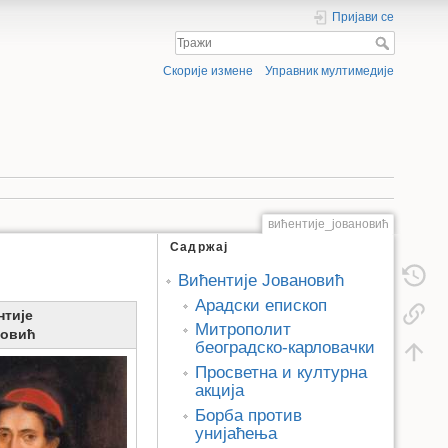
Пријави се
Скорије измене
Управник мултимедије
вићентије_јовановић
Садржај
Вићентије Јовановић
Арадски епископ
нтије
Митрополит
новић
београдско-карловачки
Просветна и културна
акција
Борба против
унијаћења