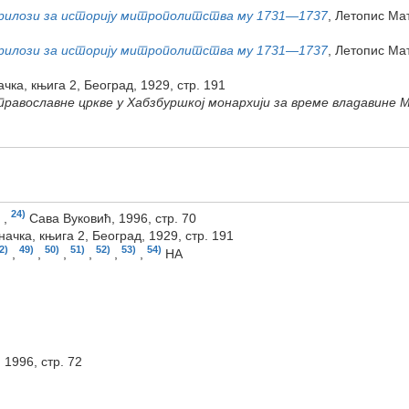
Прилози за историју митрополитства му 1731—1737
, Летопис Ма
Прилози за историју митрополитства му 1731—1737
, Летопис Ма
ка, књига 2, Београд, 1929, стр. 191
равославне цркве у Хабзбуршкој монархији за време владавине М
24)
,
Сава Вуковић, 1996, стр. 70
ачка, књига 2, Београд, 1929, стр. 191
2)
49)
50)
51)
52)
53)
54)
,
,
,
,
,
,
НА
 1996, стр. 72