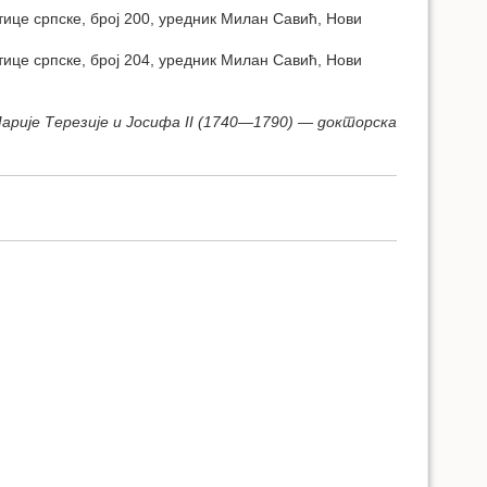
тице српске, број 200, уредник Милан Савић, Нови
тице српске, број 204, уредник Милан Савић, Нови
арије Терезије и Јосифа II (1740—1790) — докторска