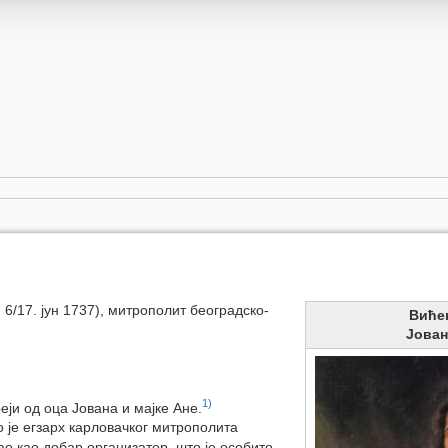
6/17. јун 1737), митрополит београдско-
Виће
Јова
1)
еји од оца Јована и мајке Ане.
 је егзарх карловачког митрополита
о као добар организатор, што је особито