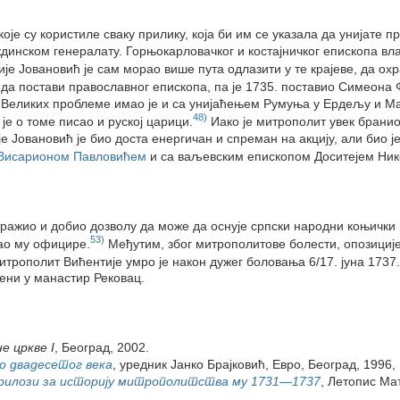
оје су користиле сваку прилику, која би им се указала да унијате 
аждинском генералату. Горњокарловачког и костајничког епископа в
је Јовановић је сам морао више пута одлазити у те крајеве, да охр
е да постави православног епископа, па је 1735. поставио Симеона
Великих проблеме имао је и са унијаћењем Румуња у Ердељу и Ма
48)
је о томе писао и руској царици.
Иако је митрополит увек брани
е Јовановић је био доста енергичан и спреман на акцију, али био је
Висарионом Павловићем
и са ваљевским епископом Доситејем Никол
а тражио и добио дозволу да може да оснује српски народни коњички 
53)
љао му официре.
Међутим, због митрополитове болести, опозиције
трополит Вићентије умро је након дужег боловања 6/17. јуна 1737.
ени у манастир Рековац.
е цркве I
, Београд, 2002.
до двадесетог века
, уредник Јанко Брајковић, Евро, Београд, 1996
Прилози за историју митрополитства му 1731—1737
, Летопис Ма