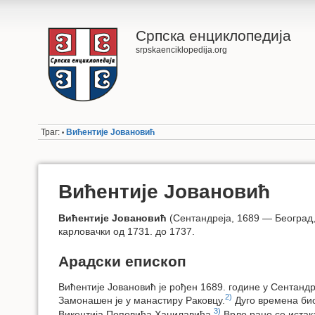
Српска енциклопедија
srpskaenciklopedija.org
Траг:
Вићентије Јовановић
•
Вићентије Јовановић
Вићентије Јовановић
(Сентандреја, 1689 — Београд, 
карловачки од 1731. до 1737.
Арадски епископ
Вићентије Јовановић је рођен 1689. године у Сентандр
2)
Замонашен је у манастиру Раковцу.
Дуго времена био
3)
Викентија Поповића Хаџилавића.
Врло рано се истака