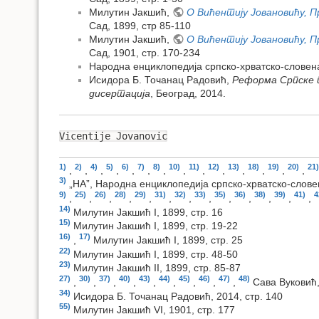
Милутин Јакшић,
О Вићентију Јовановићу, 
Сад, 1899, стр 85-110
Милутин Јакшић,
О Вићентију Јовановићу, 
Сад, 1901, стр. 170-234
Народна енциклопедија српско-хрватско-словенач
Исидора Б. Точанац Радовић,
Реформа Српске п
дисертација
, Београд, 2014.
Vicentije Jovanovic
1)
2)
4)
5)
6)
7)
8)
10)
11)
12)
13)
18)
19)
20)
21)
,
,
,
,
,
,
,
,
,
,
,
,
,
,
3)
„НА”, Народна енциклопедија српско-хрватско-словен
9)
25)
26)
28)
29)
31)
32)
33)
35)
36)
38)
39)
41)
4
,
,
,
,
,
,
,
,
,
,
,
,
,
14)
Милутин Јакшић I, 1899, стр. 16
15)
Милутин Јакшић I, 1899, стр. 19-22
16)
17)
,
Милутин Јакшић I, 1899, стр. 25
22)
Милутин Јакшић I, 1899, стр. 48-50
23)
Милутин Јакшић II, 1899, стр. 85-87
27)
30)
37)
40)
43)
44)
45)
46)
47)
48)
,
,
,
,
,
,
,
,
,
Сава Вуковић,
34)
Исидора Б. Точанац Радовић, 2014, стр. 140
55)
Милутин Јакшић VI, 1901, стр. 177