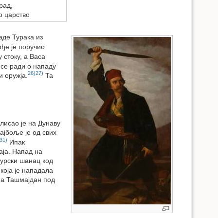
рад,
о царство
аде Турака из
ђе је поручио
 стоку, а Васа
 се ради о нападу
26)
27)
и оружја.
Та
лисао је на Дунаву
ајбоље је од свих
31)
Ипак
аја. Напад на
турски шанац код
која је нападала
на Ташмајдан под