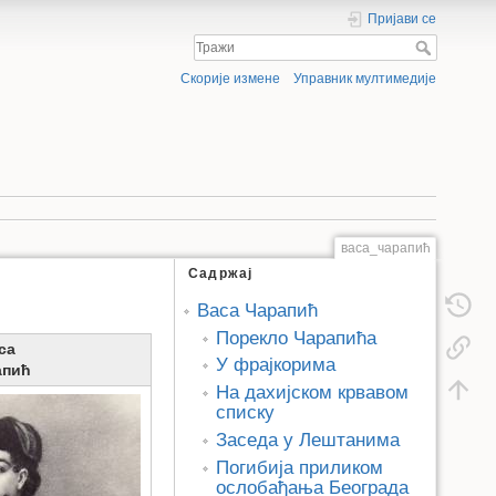
Пријави се
Скорије измене
Управник мултимедије
васа_чарапић
Садржај
Васа Чарапић
Порекло Чарапића
са
У фрајкорима
апић
На дахијском крвавом
списку
Заседа у Лештанима
Погибија приликом
ослобађања Београда