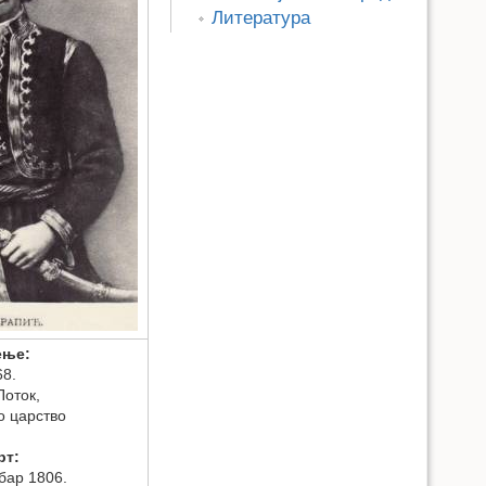
Литература
ење:
68.
Поток,
о царство
рт:
бар 1806.