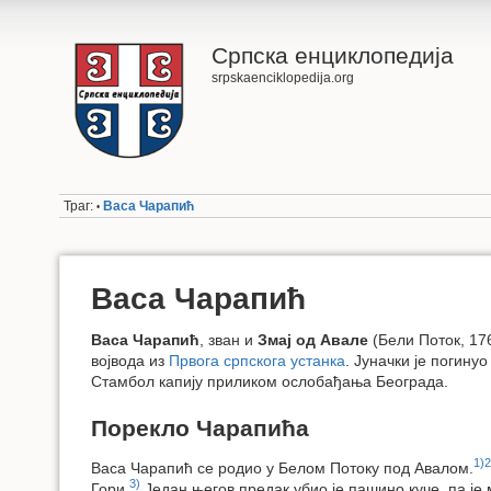
Српска енциклопедија
srpskaenciklopedija.org
Траг:
Васа Чарапић
•
Васа Чарапић
Васа Чарапић
, зван и
Змај од Авале
(Бели Поток, 17
војвода из
Првога српскога устанка
. Јуначки је погину
Стамбол капију приликом ослобађања Београда.
Порекло Чарапића
1)
2
Васа Чарапић се родио у Белом Потоку под Авалом.
3)
Гори.
Један његов предак убио је пашино куче, па је 