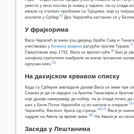
уместо у кеси послао је новац у чарапи, па су отада 
имали су сталних проблема са Турцима, који су покуша
5)
иселили у Србију.
Део Чарапића настанио се у Белом
У фрајкорима
Васа Чарапић је имао још двојицу браће Саву и Танасиј
7)
учествовао у
Кочиној крајини
ратујући против Турака.
8)
Свиштовски мир 1791. Васа се вратио кући.
Био је ув
нахијској скупштини изабрали за кнеза грочанске нахиј
11)
одлучан кнез.
На дахијском крвавом списку
Када су Србијом завладале дахије Васа се зиме пре се
Сазнао је да се заједно са братом Танасијем и братом
које дахије намеравају да побију, па је отада почео да
15)
њих у Бели Поток Чарапићи су их напали и отерали.
16)
17)
Чарапића, Васиног брата од стрица.
Васа је након
18)
хајдуке на Авалу за време зиме.
На Авали је из окол
Заседа у Лештанима