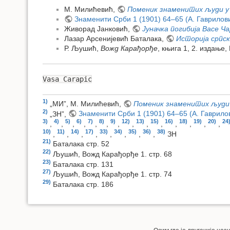
М. Милићевић,
Поменик знаменитих људи у 
Знаменити Срби 1 (1901) 64–65 (A. Гаврилов
Живорад Јанковић,
Јуначка погибија Васе Ч
Лазар Арсенијевић Баталака,
Историја српс
Р. Љушић,
Вожд Карађорђе
, књига 1, 2. издање,
Vasa Carapic
1)
„МИ”, М. Милићевић,
Поменик знаменитих људи у
2)
„ЗН”,
Знаменити Срби 1 (1901) 64–65 (A. Гаврило
3)
4)
5)
6)
7)
8)
9)
12)
13)
15)
16)
18)
19)
20)
24
,
,
,
,
,
,
,
,
,
,
,
,
,
,
10)
11)
14)
17)
33)
34)
35)
36)
38)
,
,
,
,
,
,
,
,
ЗН
21)
Баталака стр. 52
22)
Љушић, Вожд Карађорђе 1. стр. 68
23)
Баталака стр. 131
27)
Љушић, Вожд Карађорђе 1. стр. 74
29)
Баталака стр. 186