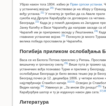
Убрзо након тога 1804. избио је
Први српски устанак
. 
20)
у устаничкој војсци.
Учествовао је на збору у Орашцу
21)
вођу устанка.
У почетку је требао да са Авале прати
сукоба код Дрлупе Карађорђе се договорио са четама
22)
Београда.
Када је у помоћ дахијама из Јагодине пр
Јанку Катићу и Васи Чарапићу да направе заседе са об
24)
Чарапић им је припремио заседу у Лештанима.
Када
25)
главнине устаничке војске.
Погинуло је много Турака
велика победа прославила је Чарапића.
Погибија приликом ослобађања Б
Васа се из Белога Потока преселио у Рипањ. Прослав
29)
вишњичку и грочанску скелу.
Више пута је тражио о
устаничких вођа познавао Турке и прилике у Београду, 
ослобађање Београда је било веома тешко јер је Беог
Београд почео је 12. децембра 1806. у четири колоне 
32)
33)
најутврђеније Стамбол капије.
Освојио је Стамбол 
34)
35)
Видин капију.
Узвикнуо је:
„За мном те јунаци!”
Та
37)
38
Карађорђев шатор и ту је издахнуо након два сата.
Литература