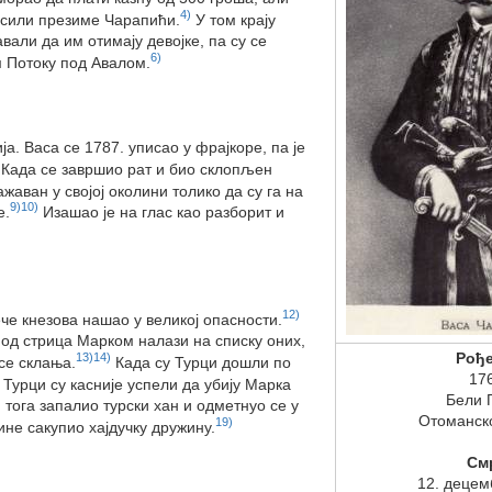
4)
носили презиме Чарапићи.
У том крају
вали да им отимају девојке, па су се
6)
 Потоку под Авалом.
а. Васа се 1787. уписао у фрајкоре, па је
Када се завршио рат и био склопљен
ажаван у својој околини толико да су га на
9)
10)
е.
Изашао је на глас као разборит и
12)
че кнезова нашао у великој опасности.
 од стрица Марком налази на списку оних,
Рођ
13)
14)
 се склања.
Када су Турци дошли по
17
Турци су касније успели да убију Марка
Бели 
 тога запалио турски хан и одметнуо се у
Отоманск
19)
ине сакупио хајдучку дружину.
См
12. децем