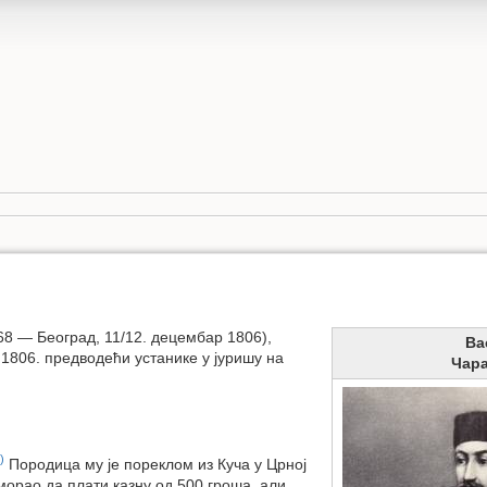
68 — Београд, 11/12. децембар 1806),
Ва
о 1806. предводећи устанике у јуришу на
Чар
)
Породица му је пореклом из Куча у Црној
морао да плати казну од 500 гроша, али