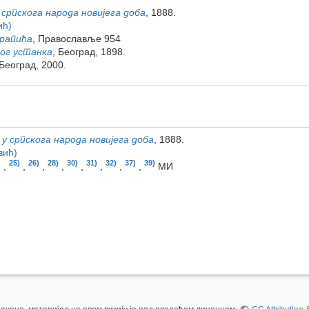
српскога народа новијега доба
, 1888.
ић)
арапића
, Православље 954
ког устанка
, Београд, 1898.
 Београд, 2000.
 српскога народа новијега доба
, 1888.
вић)
)
25)
26)
28)
30)
31)
32)
37)
39)
,
,
,
,
,
,
,
,
МИ