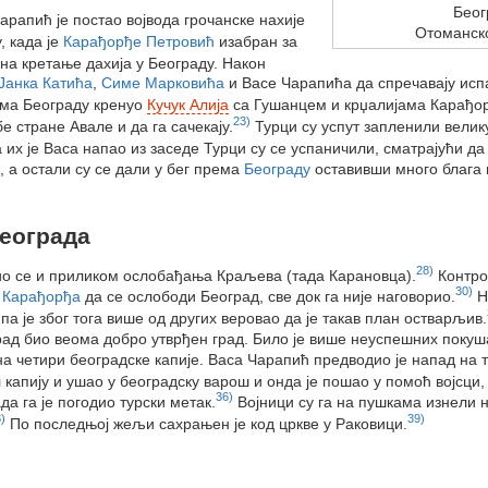
Беог
Чарапић је постао војвода грочанске нахије
Отоманск
, када је
Карађорђе Петровић
изабран за
 на кретање дахија у Београду. Након
Јанка Катића
,
Симе Марковића
и Васе Чарапића да спречавају исп
ема Београду кренуо
Кучук Алија
са Гушанцем и крџалијама Карађор
23)
е стране Авале и да га сачекају.
Турци су успут запленили велику
 их је Васа напао из заседе Турци су се успаничили, сматрајући да
, а остали су се дали у бег према
Београду
оставивши много блага 
еограда
28)
ио се и приликом ослобађања Краљева (тада Карановца).
Контро
30)
д
Карађорђа
да се ослободи Београд, све док га није наговорио.
Н
па је због тога више од других веровао да је такав план остварљив.
рад био веома добро утврђен град. Било је више неуспешних покуш
на четири београдске капије. Васа Чарапић предводио је напад на 
капију и ушао у београдску варош и онда је пошао у помоћ војсци, 
36)
да га је погодио турски метак.
Војници су га на пушкама изнели 
)
39)
По последњој жељи сахрањен је код цркве у Раковици.