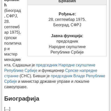
Брнабић
ћ
(Београд
Рођење:
, СФРЈ,
28. септембар 1975.
28.
Београд, СФРЈ
септемб
ар 1975),
Јавна функција:
српски
председник
политича
Народне скупштине
р и
Републике Србије
мастер
менаџме
нта. Садашњи је
председник Народне скупштине
Републике Србије
и функционер
Српске напредне
странке
(СНС). Бивши је
председник Владе Републике
Србије
и министар државне управе и локалне
самоуправе.
Биографија
[…]