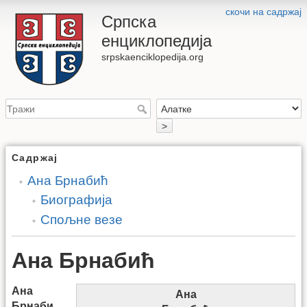
скочи на садржај
Српска
енциклопедија
srpskaenciklopedija.org
>
Садржај
Ана Брнабић
Биографија
Спољне везе
Ана Брнабић
Ана
Ана
Брнаби