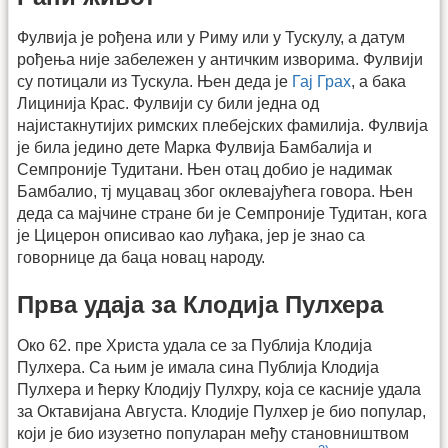
Фулвија је рођена или у Риму или у Тускулу, а датум
рођења није забележен у античким изворима. Фулвији
су потицали из Тускула. Њен деда је
Гај Грах
, а бака
Лицинија Крас. Фулвији су били једна од
најистакнутијих римских плебејских фамилија. Фулвија
је била једино дете Марка Фулвија Бамбалија и
Семпроније Тудитани. Њен отац добио је надимак
Бамбалио, тј муцавац због оклевајућега говора. Њен
деда са мајчине стране би је Семпроније Тудитан, кога
је Цицерон описивао као луђака, јер је знао са
говорнице да баца новац народу.
Прва удаја за Клодија Пулхера
Око 62. пре Христа удала се за Публија Клодија
Пулхера. Са њим је имала сина Публија Клодија
Пулхера и ћерку Клодију Пулхру, која се касније удала
за Октавијана Августа. Клодије Пулхер је био популар,
који је био изузетно популаран међу становништвом