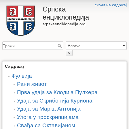
скочи на садржај
Српска
енциклопедија
srpskaenciklopedija.org
>
Садржај
Фулвија
Рани живот
Прва удаја за Клодија Пулхера
Удаја за Скрибонија Куриона
Удаја за Марка Антонија
Улога у проскрипцијама
Свађа са Октавијаном