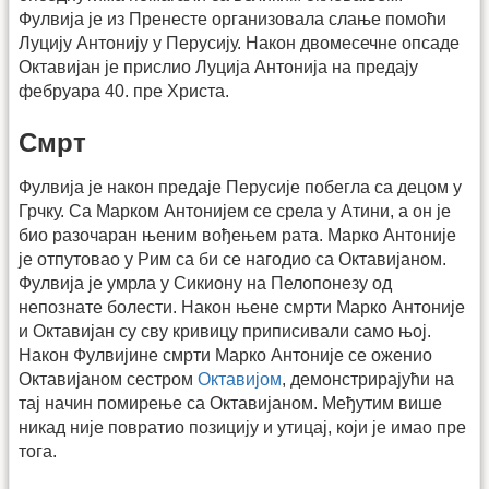
Фулвија је из Пренесте организовала слање помоћи
Луцију Антонију у Перусију. Након двомесечне опсаде
Октавијан је прислио Луција Антонија на предају
фебруара 40. пре Христа.
Смрт
Фулвија је након предаје Перусије побегла са децом у
Грчку. Са Марком Антонијем се срела у Атини, а он је
био разочаран њеним вођењем рата. Марко Антоније
је отпутовао у Рим са би се нагодио са Октавијаном.
Фулвија је умрла у Сикиону на Пелопонезу од
непознате болести. Након њене смрти Марко Антоније
и Октавијан су сву кривицу приписивали само њој.
Након Фулвијине смрти Марко Антоније се оженио
Октавијаном сестром
Октавијом
, демонстрирајући на
тај начин помирење са Октавијаном. Међутим више
никад није повратио позицију и утицај, који је имао пре
тога.