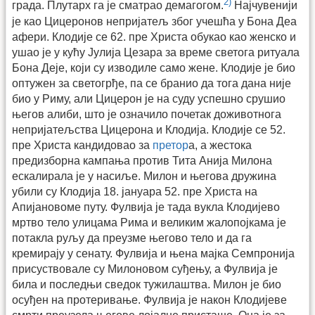
2)
града. Плутарх га је сматрао демагогом.
Најчувенији
је као Цицеронов непријатељ због учешћа у Бона Деа
афери. Клодије се 62. пре Христа обукао као женско и
ушао је у кућу Јулија Цезара за време светога ритуала
Бона Деје, који су изводиле само жене. Клодије је био
оптужен за светогрђе, па се бранио да тога дана није
био у Риму, али Цицерон је на суду успешно срушио
његов алиби, што је означило почетак доживотнога
непријатељства Цицерона и Клодија. Клодије се 52.
пре Христа кандидовао за
претор
а, а жестока
предизборна кампања против Тита Анија Милона
ескалирала је у насиље. Милон и његова дружина
убили су Клодија 18. јануара 52. пре Христа на
Апијановоме путу. Фулвија је тада вукла Клодијево
мртво тело улицама Рима и великим жалопојкама је
потакла руљу да преузме његово тело и да га
кремирају у сенату. Фулвија и њена мајка Семпронија
присуствовале су Милоновом суђењу, а Фулвија је
била и последњи сведок тужилаштва. Милон је био
осуђен на протеривање. Фулвија је након Клодијеве