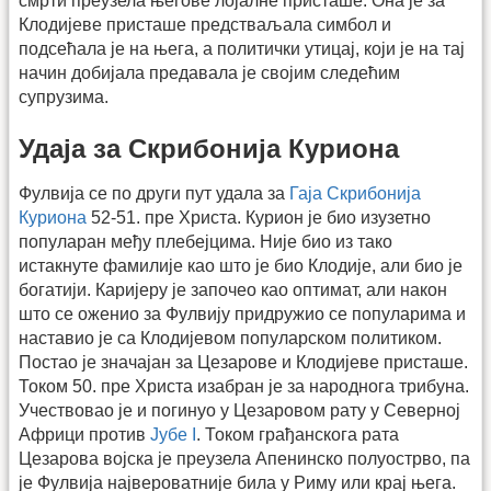
смрти преузела његове лојалне присташе. Она је за
Клодијеве присташе предстваљала симбол и
подсећала је на њега, а политички утицај, који је на тај
начин добијала предавала је својим следећим
супрузима.
Удаја за Скрибонија Куриона
Фулвија се по други пут удала за
Гаја Скрибонија
Куриона
52-51. пре Христа. Курион је био изузетно
популаран међу плебејцима. Није био из тако
истакнуте фамилије као што је био Клодије, али био је
богатији. Каријеру је започео као оптимат, али након
што се оженио за Фулвију придружио се популарима и
наставио је са Клодијевом популарском политиком.
Постао је значајан за Цезарове и Клодијеве присташе.
Током 50. пре Христа изабран је за народнога трибуна.
Учествовао је и погинуо у Цезаровом рату у Северној
Африци против
Јубе I
. Током грађанскога рата
Цезарова војска је преузела Апенинско полуострво, па
је Фулвија највероватније била у Риму или крај њега.