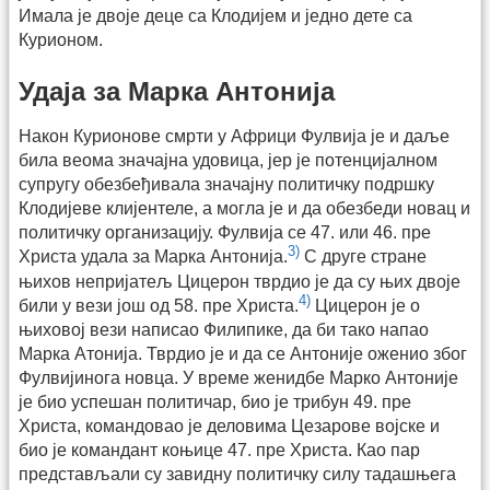
Имала је двоје деце са Клодијем и једно дете са
Курионом.
Удаја за Марка Антонија
Након Курионове смрти у Африци Фулвија је и даље
била веома значајна удовица, јер је потенцијалном
супругу обезбеђивала значајну политичку подршку
Клодијеве клијентеле, а могла је и да обезбеди новац и
политичку организацију. Фулвија се 47. или 46. пре
3)
Христа удала за Марка Антонија.
С друге стране
њихов непријатељ Цицерон тврдио је да су њих двоје
4)
били у вези још од 58. пре Христа.
Цицерон је о
њиховој вези написао Филипике, да би тако напао
Марка Атонија. Тврдио је и да се Антоније оженио због
Фулвијинога новца. У време женидбе Марко Антоније
је био успешан политичар, био је трибун 49. пре
Христа, командовао је деловима Цезарове војске и
био је командант коњице 47. пре Христа. Као пар
представљали су завидну политичку силу тадашњега