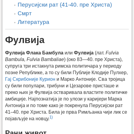
Перусијски рат (41-40. пре Христа)
Смрт
Литература
Фулвија
Фулвија Флака Бамбула
или
Фулвија
(лат.
Fulvia
Bambula, Fulvia Bambaliae
) (око 83—40. пре Христа),
супруга три истакнута римска политичара у периоду
позне Републике, а то су били Публије Клодије Пулхер,
Гај Скрибоније Курион
и Марко Антоније. Сва тројица
су били популари, трибуни и Цезарове присташе и
преко њих је Фулвија остваривала властите политичке
амбиције. Најпознатија је по улози у каријери Марка
Антонија и по томе како је покренула Перусијски рат
41–40. пре Христа. Била је прва Римљанка чији лик се
1)
појављује на новцу.
Рани живот