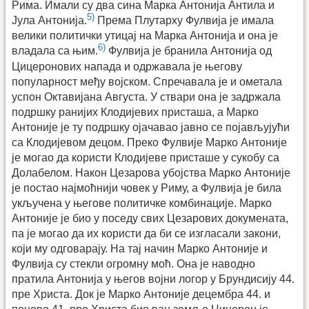
Рима. Имали су два сина Марка Антонија Антила и
5)
Јула Антонија.
Према Плутарху Фулвија је имала
велики политички утицај на Марка Антонија и она је
6)
владала са њим.
Фулвија је бранила Антонија од
Цицеронових напада и одржавала је његову
популарност међу војском. Спречавала је и ометала
успон Октавијана Августа. У ствари она је задржала
подршку ранијих Клодијевих присташа, а Марко
Антоније је ту подршку ојачавао јавно се појављујући
са Клодијевом децом. Преко Фулвије Марко Антоније
је могао да користи Клодијеве присташе у сукобу са
Долабелом. Након Цезарова убојства Марко Антоније
је постао најмоћнији човек у Риму, а Фулвија је била
укључена у његове политичке комбинације. Марко
Антоније је био у поседу свих Цезарових докумената,
па је могао да их користи да би се изгласали закони,
који му одговарају. На тај начин Марко Антоније и
Фулвија су стекли огромну моћ. Она је наводно
пратила Антонија у његов војни логор у Брундисију 44.
пре Христа. Док је Марко Антоније децембра 44. и