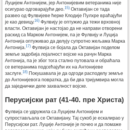
Луцијем Антонијем, јер Антонијевим ветеранима није
15)
осигурао одговарајући део.
Октавијан се тада
развео од Фулвијеве ћерке Клодије Пулхре враћајући
16)
је као девицу.
Фулвију је оптужио да тежи врховној
власти. Октавијан је настојао да не направи отворени
раскид са Марком Антонијем, па је Фулвију и Луција
Антонија оптуживао да делују супротно жељама Марка
17)
Антонија.
Фулвија се бојала да Октавијан поделом
земље задобија лојалност војске на рачун Марка
Антонија, па је због тога стално путовала и обраћала
се ветеранима подсећајући их на Антонијеве
18)
заслуге.
Покушавала је да одгоди расподелу земље
до Антонијевога повратка, да би два тријумвира могла
да заједнички деле захвалност војске.
Перусијски рат (41-40. пре Христа)
Фулвија се удружила са Луцијем Антонијем и
супростављала се Октавијану. Тај сукоб је ескалирао у
Перусијски рат. Луције Антоније је почео и да помаже