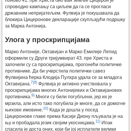
поново 41. пре Христа био ван земље Цицерон је
спроводио кампању са циљем да га се прогласи
државним непријатељем. Фулвија је покушавала да
блокира Цицеронове декларације скупљајући подршку
за Марка Антонија.
Улога у проскрипцијама
Марко Антоније, Октавијан и Марко Емилије Лепид
оформили су Други тријумвират 43. пре Христа и
започели су са проскрипцијама, прогонећи политичке
противнике. Да би учврстила политички савез
Фулвијина ћерка Клодија Пулхра удала се за младога
7)
8)
Октавијана.
Фулвија је активно учествовала у
проскрипцијама многих Антонијевих и Октавијанових
9)
противника.
Многи су били погубљени, јер их је
мрзила, али исто тако погубила је многе, да се домогне
10)
њихове имовине.
Када је дошла у посед
Цицеронове главе према Касије Диону пљувала је на
11)
њу и пробадала језик својим укосницама.
Ипак
спасила је доста оних, који би јој исплатили велики