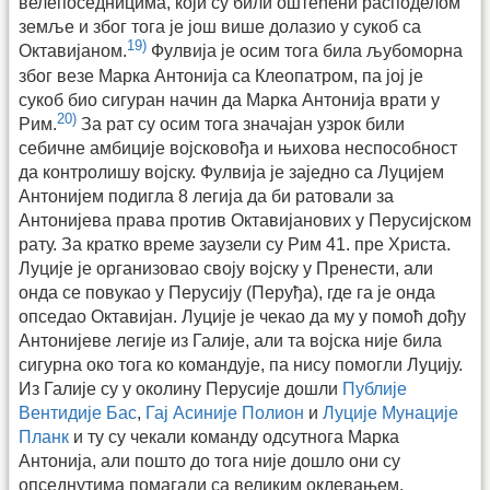
велепоседницима, који су били оштећени расподелом
земље и због тога је још више долазио у сукоб са
19)
Октавијаном.
Фулвија је осим тога била љубоморна
због везе Марка Антонија са Клеопатром, па јој је
сукоб био сигуран начин да Марка Антонија врати у
20)
Рим.
За рат су осим тога значајан узрок били
себичне амбиције војсковођа и њихова неспособност
да контролишу војску. Фулвија је заједно са Луцијем
Антонијем подигла 8 легија да би ратовали за
Антонијева права против Октавијанових у Перусијском
рату. За кратко време заузели су Рим 41. пре Христа.
Луције је организовао своју војску у Пренести, али
онда се повукао у Перусију (Перуђа), где га је онда
опседао Октавијан. Луције је чекао да му у помоћ дођу
Антонијеве легије из Галије, али та војска није била
сигурна око тога ко командује, па нису помогли Луцију.
Из Галије су у околину Перусије дошли
Публије
Вентидије Бас
,
Гај Асиније Полион
и
Луције Мунације
Планк
и ту су чекали команду одсутнога Марка
Антонија, али пошто до тога није дошло они су
опседнутима помагали са великим оклевањем.