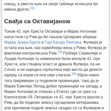
новац, а уместо њих на своје таблице исписала би
12)
имена других.
Свађа са Октавијаном
Током 42. пре Христа Октавијан и Марко Антоније
напустили су Рим да би гањали Цезарове убојице
Марка Јунија Брута
и
Гаја Касија Лонгина
. Фулвија је
остала иза њих, као најмоћнија жена у Риму. Фулвија је
13)
фактички контролисала Рим.
Публије Сервилије и
Луције Антоније су номинално били конзули 41. пре
Христа, али стварну власт је држала Фулвија, па ни
Сенат, а ни народна скупштина није могла да донесе
14)
одлуку, са којом се она није слагала.
Убрзо након
тога тријумвири су поделили провинције, тако да је
Марко Емилије Лепид добио провинције на западу, а
Марко Антоније је отишао у Египат, где се срео са
Клеопатром VII. Октавијан се 41. пре Христа вратио у
Рим, да би поделио земљу Цезаровим ветеранима,
али приликом поделе земље свадио се са Фулвијом и