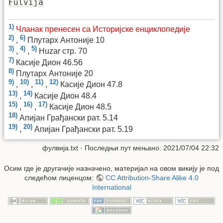
Fulvija
1)
Чланак пренесен са Историјске енциклопедије
2)
6)
,
Плутарх Антоније 10
3)
4)
5)
,
,
Huzar стр. 70
7)
Касије Дион 46.56
8)
Плутарх Антоније 20
9)
10)
11)
12)
,
,
,
Касије Дион 47.8
13)
14)
,
Касије Дион 48.4
15)
16)
17)
,
,
Касије Дион 48.5
18)
Апијан Грађански рат. 5.14
19)
20)
,
Апијан Грађански рат. 5.19
фулвија.txt
· Последњи пут мењано: 2021/07/04 22:32
Осим где је другачије назначено, материјал на овом викију је под
следећом лиценцом:
CC Attribution-Share Alike 4.0
International