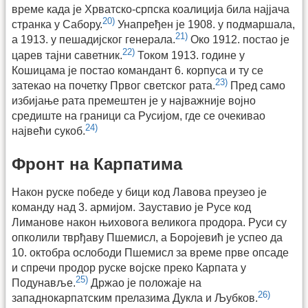
време када је Хрватско-српска коалиција била најјача
20)
странка у Сабору.
Унапређен је 1908. у подмаршала,
21)
а 1913. у пешадијског генерала.
Око 1912. постао је
22)
царев тајни саветник.
Током 1913. године у
Кошицама је постао командант 6. корпуса и ту се
23)
затекао на почетку Првог светског рата.
Пред само
избијање рата премештен је у најважније војно
средиште на граници са Русијом, где се очекивао
24)
највећи сукоб.
Фронт на Карпатима
Након руске победе у бици код Лавова преузео је
команду над 3. армијом. Зауставио је Русе код
Лиманове након њиховога великога продора. Руси су
опколили тврђаву Пшемисл, а Боројевић је успео да
10. октобра ослободи Пшемисл за време прве опсаде
и спречи продор руске војске преко Карпата у
25)
Подунавље.
Држао је положаје на
26)
западнокарпатским прелазима Дукла и Љубков.