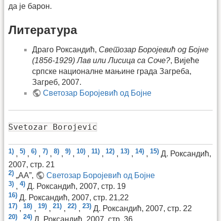
да је барон.
Литература
Драго Роксандић,
Светозар Боројевић од Бојне
(1856-1929) Лав или Лисица са Соче?
, Вијеће
српске националне мањине града Загреба,
Загреб, 2007.
Светозар Боројевић од Бојне
Svetozar Borojevic
1)
5)
6)
7)
8)
9)
10)
11)
12)
13)
14)
15)
,
,
,
,
,
,
,
,
,
,
,
Д. Роксандић,
2007, стр. 21
2)
„АА”,
Светозар Боројевић од Бојне
3)
4)
,
Д. Роксандић, 2007, стр. 19
16)
Д. Роксандић, 2007, стр. 21,22
17)
18)
19)
21)
22)
23)
,
,
,
,
,
Д. Роксандић, 2007, стр. 22
20)
24)
,
Д. Роксандић, 2007, стр. 36