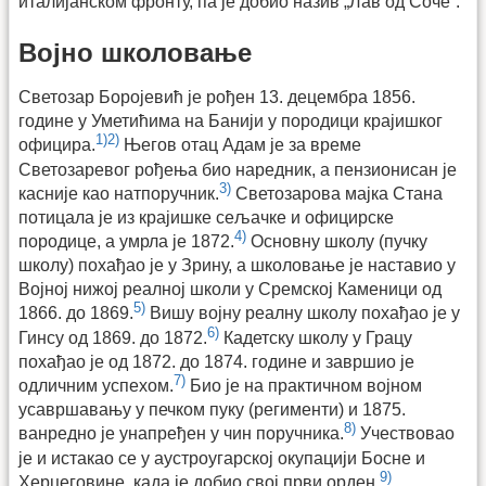
италијанском фронту, па је добио назив „Лав од Соче”.
Војно школовање
Светозар Боројевић је рођен 13. децембра 1856.
године у Уметићима на Банији у породици крајишког
1)
2)
официра.
Његов отац Адам је за време
Светозаревог рођења био наредник, а пензионисан је
3)
касније као натпоручник.
Светозарова мајка Стана
потицала је из крајишке сељачке и официрске
4)
породице, а умрла је 1872.
Основну школу (пучку
школу) похађао је у Зрину, а школовање је наставио у
Војној нижој реалној школи у Сремској Каменици од
5)
1866. до 1869.
Вишу војну реалну школу похађао је у
6)
Гинсу од 1869. до 1872.
Кадетску школу у Грацу
похађао је од 1872. до 1874. године и завршио је
7)
одличним успехом.
Био је на практичном војном
усавршавању у печком пуку (регименти) и 1875.
8)
ванредно је унапређен у чин поручника.
Учествовао
је и истакао се у аустроугарској окупацији Босне и
9)
Херцеговине, када је добио свој први орден.