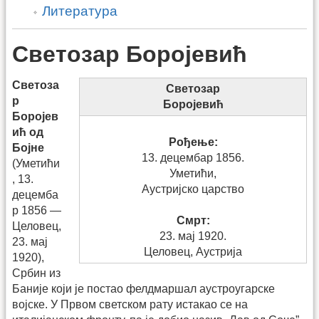
Литература
Светозар Боројевић
Светоза
Светозар
р
Боројевић
Боројев
ић од
Рођење:
Бојне
13. децембар 1856.
(Уметићи
Уметићи,
, 13.
Аустријско царство
децемба
р 1856 —
Смрт:
Целовец,
23. мај 1920.
23. мај
Целовец, Аустрија
1920),
Србин из
Баније који је постао фелдмаршал аустроугарске
војске. У Првом светском рату истакао се на