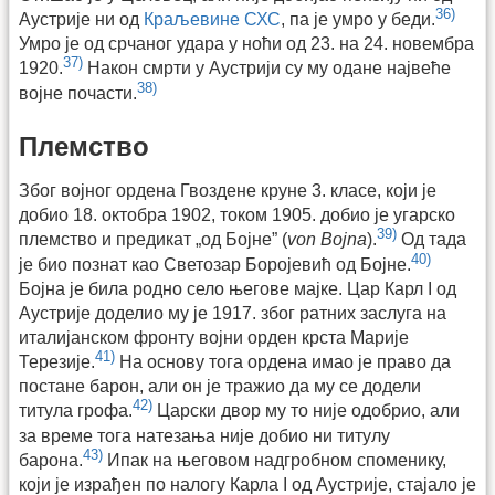
36)
Аустрије ни од
Краљевине СХС
, па је умро у беди.
Умро је од срчаног удара у ноћи од 23. на 24. новембра
37)
1920.
Након смрти у Аустрији су му одане највеће
38)
војне почасти.
Племство
Због војног ордена Гвоздене круне 3. класе, који је
добио 18. октобра 1902, током 1905. добио је угарско
39)
племство и предикат „од Бојне” (
von Bojna
).
Од тада
40)
је био познат као Светозар Боројевић од Бојне.
Бојна је била родно село његове мајке. Цар Карл I од
Аустрије доделио му је 1917. због ратних заслуга на
италијанском фронту војни орден крста Марије
41)
Терезије.
На основу тога ордена имао је право да
постане барон, али он је тражио да му се додели
42)
титула грофа.
Царски двор му то није одобрио, али
за време тога натезања није добио ни титулу
43)
барона.
Ипак на његовом надгробном споменику,
који је израђен по налогу Карла I од Аустрије, стајало је