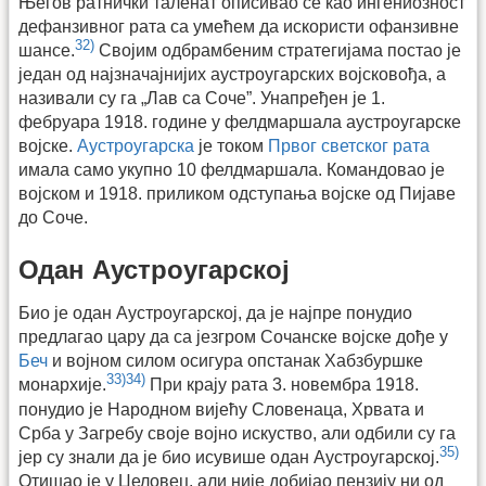
Његов ратнички таленат описивао се као ингениозност
дефанзивног рата са умећем да искористи офанзивне
32)
шансе.
Својим одбрамбеним стратегијама постао је
један од најзначајнијих аустроугарских војсковођа, а
називали су га „Лав са Соче”. Унапређен је 1.
фебруара 1918. године у фелдмаршала аустроугарске
војске.
Аустроугарска
је током
Првог светског рата
имала само укупно 10 фелдмаршала. Командовао је
војском и 1918. приликом одступања војске од Пијаве
до Соче.
Одан Аустроугарској
Био је одан Аустроугарској, да је најпре понудио
предлагао цару да са језгром Сочанске војске дође у
Беч
и војном силом осигура опстанак Хабзбуршке
33)
34)
монархије.
При крају рата 3. новембра 1918.
понудио је Народном вијећу Словенаца, Хрвата и
Срба у Загребу своје војно искуство, али одбили су га
35)
јер су знали да је био исувише одан Аустроугарској.
Отишао је у Целовец, али није добијао пензију ни од