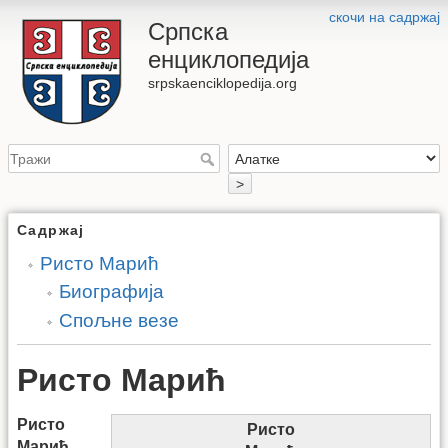
скочи на садржај
Српска
енциклопедија
srpskaenciklopedija.org
>
Садржај
Ристо Марић
Биографија
Спољне везе
Ристо Марић
Ристо
Ристо
Марић