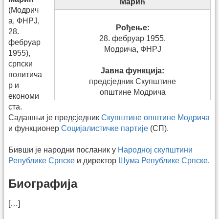
Марић
(Модрич
а, ФНРЈ,
Рођење:
28.
28. фебруар 1955.
фебруар
Модрича, ФНРЈ
1955),
српски
Јавна функција:
политича
предсједник Скупштине
р и
општине Модрича
економи
ста.
Садашњи је предсједник
Скупштине општине Модрича
и функционер
Социјалистичке партије
(СП).
Бивши је народни посланик у
Народној скупштини
Републике Српске
и директор
Шума Републике Српске
.
Биографија
[…]