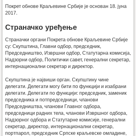
Покрет обнове Краљевине Србије је основан 18. јуна
2017.
Страначко уређење
Страначки органи Покрета обнове Краљевине Србије
су: Скупштина, Главни одбор, председник,
Председништво, Извршни одбор, Статутарна комисија,
Надзорни одбор, Политички савет, генерални секретар,
интернационални секретар и директор.
Скупштина је највиши орган. Скупштину чине
делегати. Делегати могу бити по функцији и изабрани
делегати. Делегати по функцији: председник, заменик
председника и потпредседници, чланови
Председништва, чланови Главног одбора,
председници радних тела, чланови Извршног одбора,
Надзорног одбора и Статутарне комисије, генерални
секретар, директор, интернационални секретар,
портпарол, председник Српске краљевске омладине,