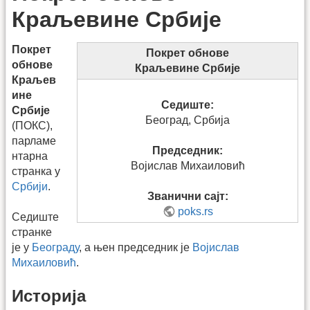
Краљевине Србије
Покрет
Покрет обнове
обнове
Краљевине Србије
Краљев
ине
Седиште:
Србије
Београд, Србија
(ПОКС),
парламе
Председник:
нтарна
Војислав Михаиловић
странка у
Србији
.
Званични сајт:
poks.rs
Седиште
странке
је у
Београду
, а њен председник је
Војислав
Михаиловић
.
Историја