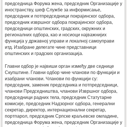
председница Форума жена, председник Организације у
иностранству, шеф Службе за информисање,
председник и потпредседници покрајинског одбора,
председник извршног одбора покрајинског одбора,
председници општинских, градских, окружних и
регионалних одбора, као и носиоци најважнијих
функција у државној управи и локалној самоуправи
итд. Изабране делегате чине представници
општинских и градских организација.
Главни одбор је највиши орган између две седнице
Скупштине. Главни одбор чине чланови по функцији и
изабрани чланови. Чланови по функцији су:
председник, заменик председника и потпредседници,
чланови Председништва, чланови Извршног одбора,
председници радних тела, председник Статутарне
комисије, председник Надзорног одбора, генерални
секретар, директор, интернационални секретар,
портпарол, председник Српске краљевске омладине,
председница Форума жена, председник Организације у