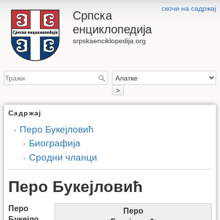
скочи на садржај
Српска
енциклопедија
srpskaenciklopedija.org
>
Садржај
Перо Букејловић
Биографија
Сродни чланци
Перо Букејловић
Перо
Перо
Букејло