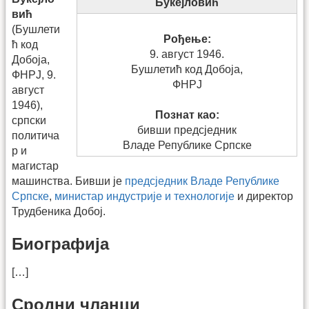
Букејловић
вић
(Бушлети
Рођење:
ћ код
9. август 1946.
Добоја,
Бушлетић код Добоја,
ФНРЈ, 9.
ФНРЈ
август
1946),
Познат као:
српски
бивши предсједник
политича
Владе Републике Српске
р и
магистар
машинства. Бивши је
предсједник Владе Републике
Српске
,
министар индустрије и технологије
и директор
Трудбеника Добој.
Биографија
[…]
Сродни чланци