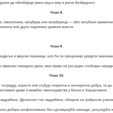
ужни да обезбиједе јавни ред и мир и јемче безбједност.
Члан 8.
ика, свештеника, калуђера или калуђерица — због могућних кривичн
пископа или друге надлежне црквене власти.
Члан 9.
недјеље и вјерски празници, што ће се прецизније уредити законим
х вјерских нерадних дана, има право на још један слободан нерадн
Члан 10.
, посједују, користе или отуђују покретна и непокретна добра, те да
ославне цркве и важећег законодавства у Босни и Херцеговини.
ти задужбине. Дјелатност тих задужбина, обзиром на грађанске учин
них добара конфискованих без одговарајуће накнаде, укључујући и 