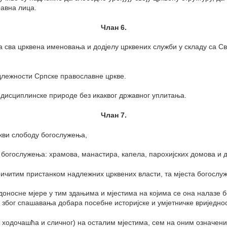
равна лица.
Члан 6.
за сва црквена именовања и додјелу црквених служби у складу са
длежности Српске православне цркве.
 дисциплинске природе без икаквог државног уплитања.
Члан 7.
ркви слободу богослужења,
 богослужења: храмова, манастира, капела, парохијских домова и 
зричитим пристанком надлежних црквених власти, та мјеста богослу
доносне мјере у тим здањима и мјестима на којима се она налазе 
и због спашавања добара посебне историјске и умјетничке вриједно
, ходочашћа и сличног) на осталим мјестима, сем на оним означени