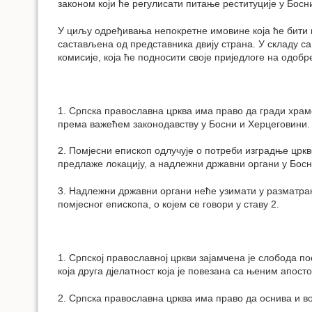
законом који ће регулисати питање реституције у Босн
У циљу одређивања непокретне имовине која ће бити 
састављена од представника двију страна. У складу са
комисије, која ће подносити своје приједлоге на одо
1. Српска православна црква има право да гради храмо
према важећем законодавству у Босни и Херцеговини.
2. Помјесни епископ одлучује о потреби изградње цркв
предлаже локацију, а надлежни државни органи у Босни
3. Надлежни државни органи неће узимати у разматра
помјесног епископа, о којем се говори у ставу 2.
1. Српској православној цркви зајамчена је слобода п
која друга дјелатност која је повезана са њеним апос
2. Српска православна црква има право да оснива и во