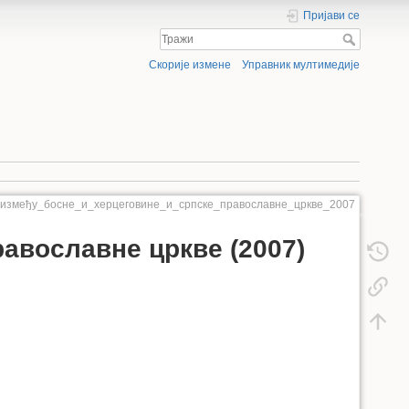
Пријави се
Скорије измене
Управник мултимедије
_између_босне_и_херцеговине_и_српске_православне_цркве_2007
авославне цркве (2007)