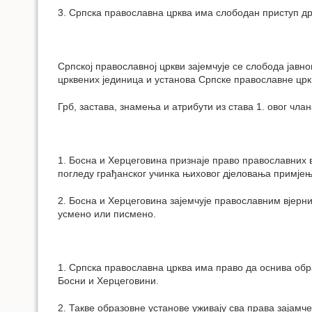
3. Српска православна црква има слободан приступ др
Српској православној цркви зајемчује се слобода јавн
црквених јединица и установа Српске православне црк
Грб, застава, знамења и атрибути из става 1. овог чл
1. Босна и Херцеговина признаје право православних в
погледу грађанског учинка њиховог дјеловања примјењ
2. Босна и Херцеговина зајемчује православним вјер
усмено или писмено.
1. Српска православна црква има право да оснива об
Босни и Херцеговини.
2. Такве образовне установе уживају сва права зајам