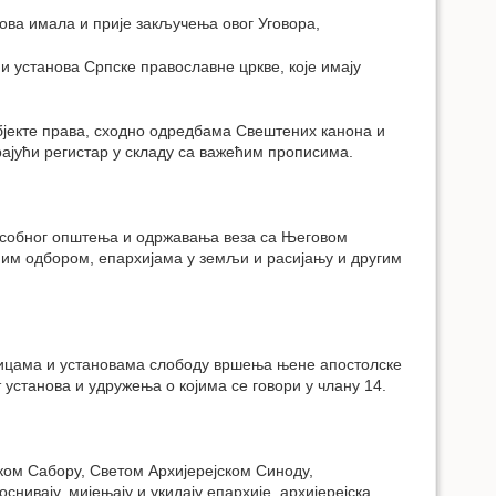
е ова имала и прије закључења овог Уговора,
 и установа Српске православне цркве, које имају
убјекте права, сходно одредбама Свештених канона и
рајући регистар у складу са важећим прописима.
усобног општења и одржавања веза са Његовом
ним одбором, епархијама у земљи и расијању и другим
иницама и установама слободу вршења њене апостолске
 установа и удружења о којима се говори у члану 14.
ком Сабору, Светом Архијерејском Синоду,
нивају, мијењају и укидају епархије, архијерејска