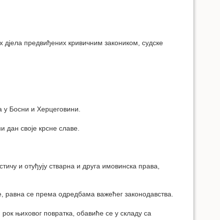
их дјела предвиђених кривичним закоником, судске
а у Босни и Херцеговини.
и дан своје крсне славе.
 стичу и отуђују стварна и друга имовинска права,
ке, равна се према одредбама важећег законодавства.
рок њиховог повратка, обавиће се у складу са