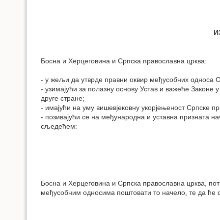
И
Босна и Херцеговина и Српска православна црква:
- у жељи да утврде правни оквир међусобних односа Ср
- узимајући за полазну основу Устав и важеће Законе 
друге стране;
- имајући на уму вишевјековну укорјењеност Српске пр
- позивајући се на међународна и уставна призната н
сљедећем:
Босна и Херцеговина и Српска православна црква, потв
међусобним односима поштовати то начело, те да ће с