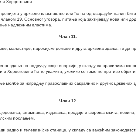
и и Херцеговини.
пренијета у црквено власништво или ће на одговарајући начин би
 чланом 19. Основног уговора, питања која захтијевају нова или 
брење надлежним властима.
Члан 11.
ве, манастире, парохијске домове и друга црквена здања, те да пр
еног здања на подручју своје епархије, у складу са правилима кано
 и Херцеговини ће то уважити, уколико се томе не противе објекти
ње молбе за изградњу православних сакралних и других црквених 
Члан 12.
осједовања, штампања, издавања, продаје и ширења књига, новина, 
толским послањем.
ди радио и телевизијске станице, у складу са важећим законодавс