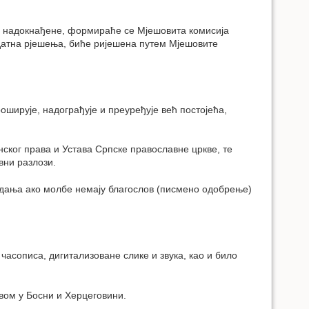
ти надокнађене, формираће се Мјешовита комисија
додатна рјешења, биће ријешена путем Мјешовите
оширује, надограђује и преуређује већ постојећа,
нског права и Устава Српске православне цркве, те
вни разлози.
здања ако молбе немају благослов (писмено одобрење)
часописа, дигитализоване слике и звука, као и било
твом у Босни и Херцеговини.