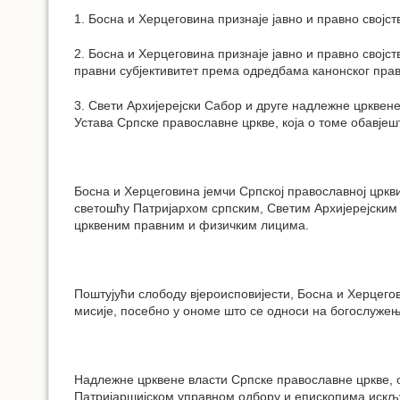
1. Босна и Херцеговина признаје јавно и правно својст
2. Босна и Херцеговина признаје јавно и правно својст
правни субјективитет према одредбама канонског прав
3. Свети Архијерејски Сабор и друге надлежне црквен
Устава Српске православне цркве, која о томе обавје
Босна и Херцеговина јемчи Српској православној цр
светошћу Патријархом српским, Светим Архијерејским
црквеним правним и физичким лицима.
Поштујући слободу вјероисповијести, Босна и Херцег
мисије, посебно у ономе што се односи на богослужење
Надлежне црквене власти Српске православне цркве, о
Патријаршијском управном одбору и епископима искључи