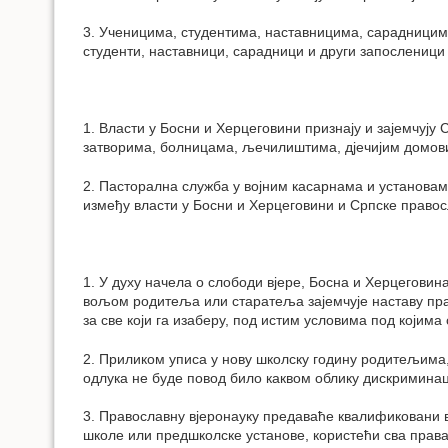
3. Ученицима, студентима, наставницима, сарадницима 
студенти, наставници, сарадници и други запосленици
1. Власти у Босни и Херцеговини признају и зајемчују
затворима, болницама, љечилиштима, дјечијим домови
2. Пасторална служба у војним касарнама и установам
између власти у Босни и Херцеговини и Српске правос
1. У духу начела о слободи вјере, Босна и Херцеговин
вољом родитеља или старатеља зајемчује наставу пра
за све који га изаберу, под истим условима под којим
2. Приликом уписа у нову школску годину родитељима
одлука не буде повод било каквом облику дискриминаци
3. Православну вјеронауку предаваће квалификовани в
школе или предшколске установе, користећи сва права 