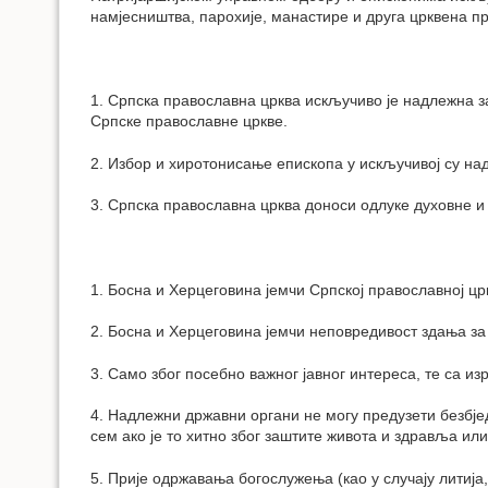
намјесништва, парохије, манастире и друга црквена п
1. Српска православна црква искључиво је надлежна 
Српске православне цркве.
2. Избор и хиротонисање епископа у искључивој су на
3. Српска православна црква доноси одлуке духовне и
1. Босна и Херцеговина јемчи Српској православној ц
2. Босна и Херцеговина јемчи неповредивост здања за
3. Само због посебно важног јавног интереса, те са и
4. Надлежни државни органи не могу предузети безбје
сем ако је то хитно због заштите живота и здравља ил
5. Прије одржавања богослужења (као у случају литија