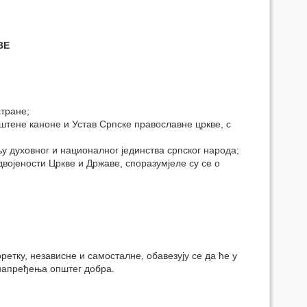
ВЕ
стране;
ештене каноне и Устав Српске православне цркве, с
у духовног и националног јединства српског народа;
војености Цркве и Државе, споразумјеле су се о
етку, независне и самосталне, обавезују се да ће у
унапређења општег добра.