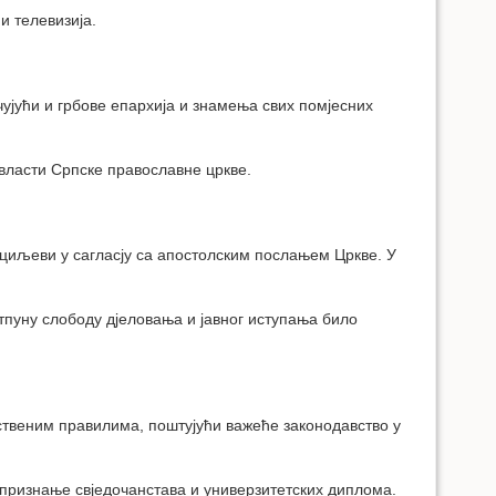
и телевизија.
чујући и грбове епархија и знамења свих помјесних
 власти Српске православне цркве.
у циљеви у сагласју са апостолским послањем Цркве. У
пуну слободу дјеловања и јавног иступања било
ственим правилима, поштујући важеће законодавство у
 признање свједочанстава и универзитетских диплома.