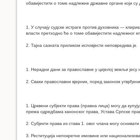
обавијестити о томе надлежне државне органе који су д
1. У случају судске истраге против духовника — клир
власти претходно ће о томе обавијестити надлежног е
2. Тајна сазната приликом исповјести неповредива је.
1. Нерадни дани за православне у цијелој земљи јесу 
2. Сваки православни вјерник, поред законом утврђени
1. Црквени субјекти права (правна лица) могу да купују
према одредбама канонског права, Устава Српске прав
2. Субјекти права из става 1. овог члана могу оснива
3. Реституција непокретне имовине или национализова