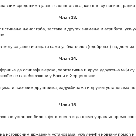
жавним средствима јавног саопштавања, као што су новине, радио 
Члан 13.
ог истицања њеног грба, заставе и других знамења и атрибута, укљу
ве.
ана могу се јавно истицати само уз благослов (одобрење) надлежних
Члан 14.
јерника да оснивају вјерска, харитативна и друга удружења чији с
иваће се важећи закони у Босни и Херцеговини.
ницима и њиховим друштвима, задужбинама и другим установама пот
Члан 15.
разовне установе било којег степена и да њима управља према соп
чена истоврсним државним установама, укључујући новчану помоћ и