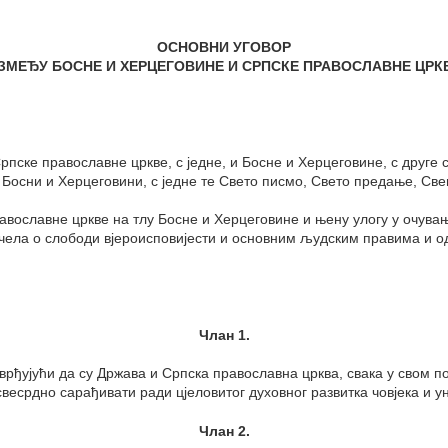
ОСНОВНИ УГОВОР
ЗМЕЂУ БОСНЕ И ХЕРЦЕГОВИНЕ И СРПСКЕ ПРАВОСЛАВНЕ ЦРК
пске православне цркве, с једне, и Босне и Херцеговине, с друге 
у Босни и Херцеговини, с једне те Свето писмо, Свето предање, Св
авославне цркве на тлу Босне и Херцеговине и њену улогу у очувањ
ачела о слободи вјероисповијести и основним људским правима и од
Члан 1.
рђујући да су Држава и Српска православна црква, свака у свом пор
весрдно сарађивати ради цјеловитог духовног развитка човјека и 
Члан 2.