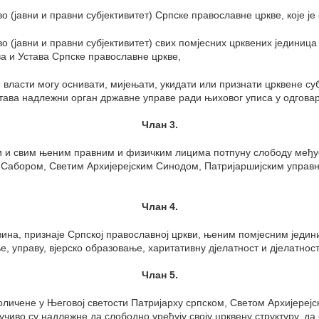
во (јавни и правни субјективитет) Српске православне цркве, које ј
во (јавни и правни субјективитет) свих помјесних црквених јединица
а и Устава Српске православне цркве,
е власти могу оснивати, мијењати, укидати или признати црквене с
штава надлежни орган државне управе ради њиховог уписа у одгова
Члан 3.
кви и свим њеним правним и физичким лицима потпуну слободу међ
 Сабором, Светим Архијерејским Синодом, Патријаршијским управ
Члан 4.
овина, признаје Српској православној цркви, њеним помјесним јед
, управу, вјерско образовање, харитативну дјелатност и дјелатност
Члан 5.
личене у Његовој светости Патријарху српском, Светом Архијерејс
во су надлежне да слободно уређују своју црквену структуру, да ос