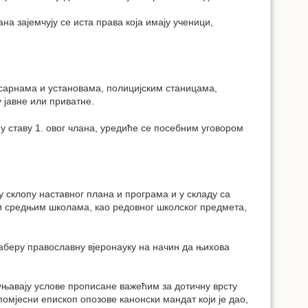
а зајемчују се иста права која имају ученици,
касарнама и установама, полицијским станицама,
 јавне или приватне.
у ставу 1. овог члана, уредиће се посебним уговором
у склопу наставног плана и програма и у складу са
и средњим школама, као редовног школског предмета,
аберу православну вјеронауку на начин да њихова
уњавају услове прописане важећим за дотичну врсту
помјесни епископ опозове канонски мандат који је дао,