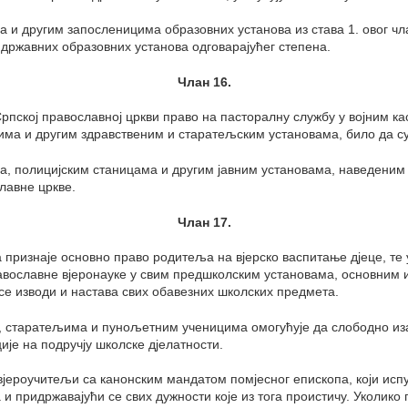
и другим запосленицима образовних установа из става 1. овог члан
 државних образовних установа одговарајућег степена.
Члан 16.
 Српској православној цркви право на пасторалну службу у војним 
ма и другим здравственим и старатељским установама, било да су
а, полицијским станицама и другим јавним установама, наведеним 
лавне цркве.
Члан 17.
а признаје основно право родитеља на вјерско васпитање дјеце, те 
вославне вјеронауке у свим предшколским установама, основним 
а се изводи и настава свих обавезних школских предмета.
, старатељима и пунољетним ученицима омогућује да слободно из
је на подручју школске дјелатности.
јероучитељи са канонским мандатом помјесног епископа, који исп
и придржавајући се свих дужности које из тога проистичу. Уколико 