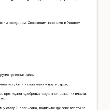
 Светим предањем, Свештеним канонима и Уставом
других црквених здања,
жења могу бити намијењена у друге сврхе,
без претходног одобрења надлежних црквених власти,
сти,
м у ставу 2. овог члана, надлежне црквене власти ће