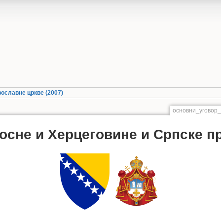
ославне цркве (2007)
основни_уговор
осне и Херцеговине и Српске пр