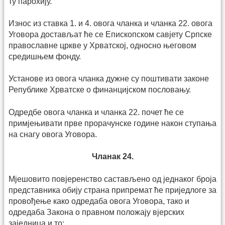
ту парохију.
Износ из ставка 1. и 4. овога чланка и чланка 22. овога
Уговора достављат ће се Епископском савјету Српске
православне цркве у Хрватској, односно његовом
средишњем фонду.
Установе из овога чланка дужне су поштивати законе
Репуб­лике Хрватске о финанцијском пословању.
Одредбе овога чланка и чланка 22. почет ће се
примјењивати прве прорачунске године након ступања
на снагу овога Уговора.
Чланак 24.
Мјешовито повјеренство састављено од једнаког броја
представника обију страна припремат ће приједлоге за
провођење како одредаба овога Уговора, тако и
одредаба Закона о правном положају вјерских
заједница и то: