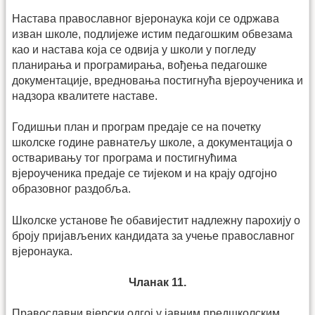
Настава православног вјеронаука који се одржава
изван школе, подлијеже истим педагошким обвезама
као и настава која се одвија у школи у погледу
планирања и програмирања, вођења педагошке
документације, вредновања постигнућа вјероученика и
надзора квалитете наставе.
Годишњи план и програм предаје се на почетку
школске године равнатељу школе, а документација о
остваривању тог програма и постигнућима
вјероученика предаје се тијеком и на крају одгојно
образовног раздобља.
Школске установе ће обавијестит надлежну парохију о
броју пријављених кандидата за учење православног
вјеронаука.
Чланак 11.
Православни вјерски одгој у јавним предшколским