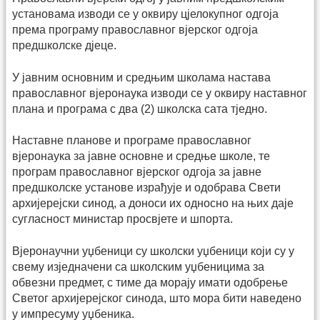
установама изводи се у оквиру цјелокупног одгоја
према програму православног вјерског одгоја
предшколске дјеце.
У јавним основним и средњим школама настава
православног вјеронаука изводи се у оквиру наставног
плана и програма с два (2) школска сата тједно.
Наставне планове и програме православног
вјеронаука за јавне основне и средње школе, те
програм православног вјерског одгоја за јавне
предшколске установе израђује и одобрава Свети
архијерејски синод, а доноси их односно на њих даје
сугласност министар просвјете и шпорта.
Вјеронаучни уџбеници су школски уџбеници који су у
свему изједначени са школским уџбеницима за
обвезни предмет, с тиме да морају имати одобрење
Светог архијерејског синода, што мора бити наведено
у импресуму уџбеника.