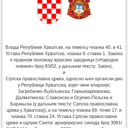
Влада Републике Хрватске, на темељу чланка 40. и 41.
Устава Републике Хрватске, чланка 9. ставка 1. Закона
о правном положају вјерских заједница (»Народне
новине« број 83/02, у даљњем тексту: Закон),
и
Српска православна црква, односно њен органски дио
у Републици Хрватској, којег чине епархије:
Загребачко-Љубљанска; Горњокарловачка;
Далматинска; Славонска и Осјечко-Пољска и
Барањска (у даљњем тексту: Српска православна
црква у Хрват­ској), а на темељу чланка 69. точке 17. и
чланка 70. ставка 24. Устава Српске православне
цркве и одлуке Светог архијерејског синода број 3081/