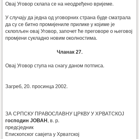
Овај Уговор склапа се на неодређено вријеме.
У случају да једна од уговорних страна буде сматрала
да су се битно промијениле прилике у којиме је
склопљен овај Уговор, започет ће преговоре о његовој
промјени сукладно новим околностима.
Чланак 27.
Овај Уговор ступа на снагу даном потписа.
Загреб, 20. просинца 2002.
ЗА СРПСКУ ПРАВОСЛАВНУ ЦРКВУ У ХРВАТСКОЈ
господин ЈОВАН
, в. р.
предсједник
Епископског савјета у Хрватској