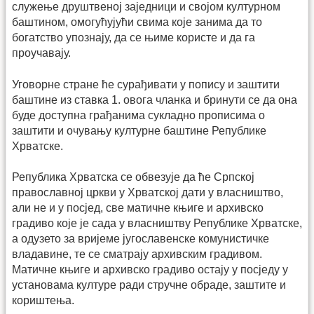
служење друштвеној заједници и својом културном
баштином, омогућујући свима које занима да то
богатство упознају, да се њиме користе и да га
проучавају.
Уговорне стране ће сурађивати у попису и заштити
баштине из став­ка 1. овога чланка и бринути се да она
буде доступна грађанима сукладно прописима о
заштити и очувању културне баш­тине Републике
Хрватске.
Република Хрватска се обвезује да ће Српској
православној цркви у Хрватској дати у власништво,
али не и у посјед, све матичне књиге и архивско
градиво које је сада у власништву Републике Хрватске,
а одузето за вријеме југославенске комунистичке
владавине, те се сматрају архивским градивом.
Матичне књиге и архивско градиво остају у посједу у
установама културе ради стручне обраде, заштите и
кориштења.