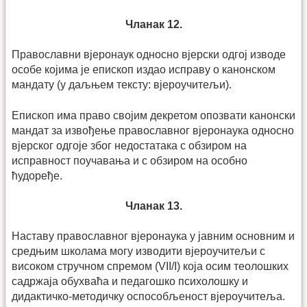
Чланак 12.
Православни вјеронаук односно вјерски одгој изводе
особе којима је епископ издао исправу о канонском
мандату (у даљњем тексту: вјероучитељи).
Епископ има право својим декретом опозвати канонски
мандат за извођење православног вјеронаука односно
вјерског одгоје због недостатака с обзиром на
исправност поучавања и с обзиром на особно
ћудоређе.
Чланак 13.
Наставу православног вјеронаука у јавним основним и
средњим школама могу изводити вјероучитељи с
високом стручном спремом (VII/I) која осим теолошких
садржаја обухваћа и педагошко психолошку и
дидактичко-методичку оспособљеност вје­ро­учитеља.