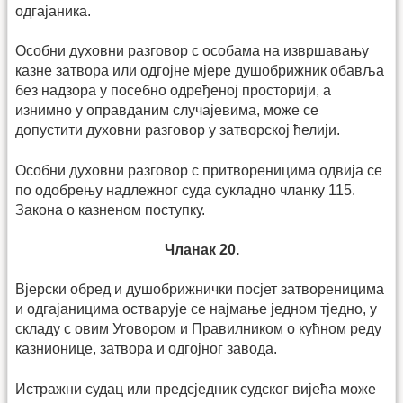
одгајаника.
Особни духовни разговор с особама на извршавању
казне затвора или одгојне мјере душобрижник обавља
без надзора у посебно одређеној просторији, а
изнимно у оправданим случајевима, може се
допустити духовни разговор у затворској ћелији.
Особни духовни разговор с притвореницима одвија се
по одобрењу надлежног суда сукладно чланку 115.
Закона о казненом поступку.
Чланак 20.
Вјерски обред и душобрижнички посјет затвореницима
и одгајаницима остварује се најмање једном тједно, у
складу с овим Уговором и Правилником о кућном реду
казнионице, затвора и одгојног завода.
Истражни судац или предсједник судског вијећа може