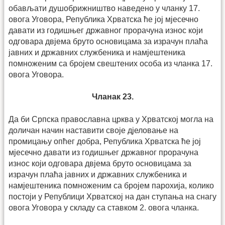
обав­љати душобрижништво наведено у чланку 17.
овога Уговора, Република Хрватска ће јој мјесечно
давати из годишњег државног прорачуна износ који
одговара двјема бруто основицама за израчун плаћа
јавних и државних службеника и намјештеника
помноженим са бројем свештених особа из чланка 17.
овога Уговора.
Чланак 23.
Да би Српска православна црква у Хрватској могла на
доличан начин наставити своје дјеловање на
промицању опћег добра, Република Хрватска ће јој
мјесечно давати из годишњег државног прорачуна
износ који одговара двјема бруто основицама за
израчун плаћа јавних и државних службеника и
намјештеника помноженим са бројем парохија, колико
постоји у Републици Хрват­ској на дан ступања на снагу
овога Уговора у складу са ставком 2. овога чланка.