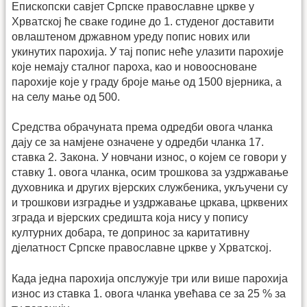
Епископски савјет Српске православне цркве у
Хрватској ће сваке године до 1. студеног доставити
овлаштеном државном уреду попис нових или
укинутих парохија. У тај попис неће улазити парохије
које немају сталног пароха, као и новоосноване
парохије које у граду броје мање од 1500 вјерника, а
на селу мање од 500.
Средства обрачуната према одредби овога чланка
дају се за намјене означене у одредби чланка 17.
ставка 2. Закона. У новчани износ, о којем се говори у
ставку 1. овога чланка, осим трошкова за уздржавање
духовника и других вјерских службеника, укључени су
и трошкови изградње и уздржавање цркава, црквених
зграда и вјерских средишта која нису у попису
културних добара, те допринос за каритативну
дјелатност Српске православне цркве у Хрватској.
Када једна парохија опслужује три или више парохија
износ из ставка 1. овога чланка увећава се за 25 % за