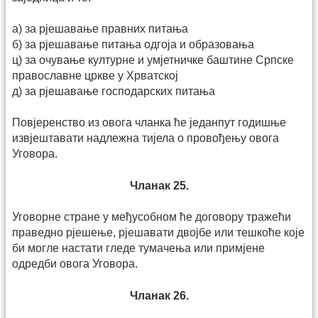
а) за рјешавање правних питања
б) за рјешавање питања одгоја и образовања
ц) за очување културне и умјетничке баштине Српске
православне цркве у Хрватској
д) за рјешавање господарских питања
Повјеренство из овога чланка ће једанпут годишње
извјештавати надлежна тијела о провођењу овога
Уговора.
Чланак 25.
Уговорне стране у међусобном ће договору тражећи
правед­но рјешење, рјешавати двојбе или тешкоће које
би могле настати гледе тумачења или примјене
одредби овога Уговора.
Чланак 26.