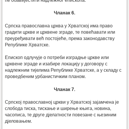
ће обавијестити надлежног епи­скопа.
Чланак 6.
Српска православна црква у Хрватској има право
градити цркве и црквене зграде, те повећавати или
преуређивати већ посто­јеће, према законодавству
Републике Хрватске.
Епископ одлучује о потреби изградње цркве или
црквене зграде и изабире локацију у договору с
надлежним тијелима Републике Хрватске, а у складу с
проведбеним урбанистичким планом.
Чланак 7.
Српској православној цркви у Хрватској зајамчена је
слобода тиска, тискање и ширење књига, новина,
часописа, те друге дјелатности повезане с њезиним
дјеловањем.