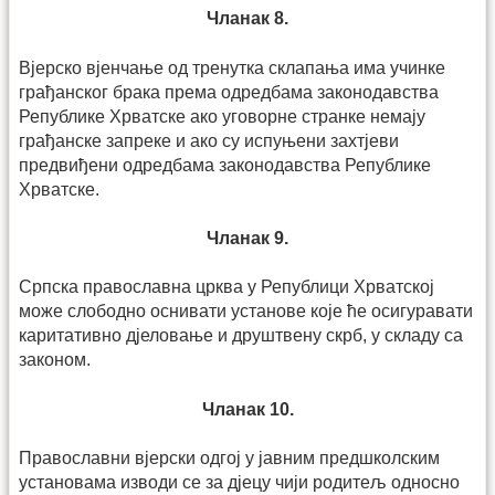
Чланак 8.
Вјерско вјенчање од тренутка склапања има учинке
грађан­ског брака према одредбама законодавства
Републике Хрватске ако уговорне странке немају
грађанске запреке и ако су испу­њени захтјеви
предвиђени одредбама законодавства Републике
Хрватске.
Чланак 9.
Српска православна црква у Републици Хрватској
може сло­бод­но оснивати установе које ће осигуравати
каритативно дјеловање и друштвену скрб, у складу са
законом.
Чланак 10.
Православни вјерски одгој у јавним предшколским
установама изводи се за дјецу чији родитељ односно