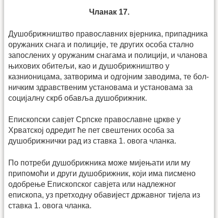
Чланак 17.
Душобрижништво православних вјерника, припадника
оружаних снага и полиције, те других особа стално
запослених у оружаним снагама и полицији, и чланова
њихових обитељи, као и душо­бриж­ништво у
казнионицама, затворима и одгојним заводима, те бол­
ничким здравственим установама и установама за
социјалну скрб обавља душобрижник.
Епископски савјет Српске православне цркве у
Хрватској одредит ће пет свештених особа за
душобрижнички рад из ставка 1. овога чланка.
По потреби душобрижника може мијењати или му
припомоћи и други душобрижник, који има писмено
одобрење Епископског савјета или надлежног
епископа, уз претходну обавијест државног тијела из
ставка 1. овога чланка.