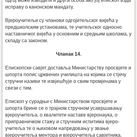
одгој може изводити и друга особа ако јој епископ изда
исправу о канонском мандату.
Вјероучитељи су чланови одгојитељског вијећа у
предшколским установама, те учитељског односно
наставничког вијећа у основним и средњим школама, у
складу са законом.
Чланак 14.
Епископски савјет доставља Министарству просвјете и
шпорта попис црквених училишта на којима се стјечу
стручни називи те извјешћује о свим промјенама у
свези с тим.
Епископ у сурадњи с Министарством просвјете и
шпорта брине се о трајном стручном усавршавању
вјероучитеља, о квалитети наставе вјеронаука, о
приправничком стажу и стручним испитима вјеро­­
учитеља те о њиховом напредовању у звање
вјероучитеља мен­тора и вјеро­учитеља савјетника.