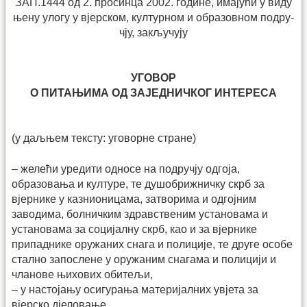
ЗАП.1444 од 2. просинца 2002. године, имајући у виду
њену улогу у вјерском, културном и образовном подру­
чју, закључују
УГОВОР
О ПИТАЊИМА ОД ЗАЈЕДНИЧКОГ ИНТЕРЕСА
(у даљњем тексту: уговорне стране)
– желећи уредити односе на подручју одгоја,
образовања и културе, те душобрижничку скрб за
вјернике у казнионицама, зат­ворима и одгојним
заводима, болничким здравственим установама и
установама за социјалну скрб, као и за вјернике
припаднике оружаних снага и полиције, те друге особе
стално запослене у оружаним снагама и полицији и
чланове њихових обитељи,
– у настојању осигурања материјалних увјета за
вјерско дјеловање,