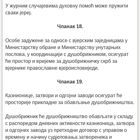
У журним случајевима духовну помоћ може пружити
сваки јереј.
Чланак 18.
Особе задужене за односе с вјерским заједницама у
Министарству обране и Министарству унутарњих
послова, у координацији с душобрижником, осигурат
ће простор и вријеме за душобрижничку скрб за
вјернике православне вјероисповиједи.
Чланак 19.
Казнионице, затвори и одгојни заводи осигурат ће
просторије прикладне за обављање душобрижништва.
Душобрижник ће душобрижништво обављати у складу
с распоредом дневних активности казнионица, затвора
и одгојних завода уз претходни договор с управом о
времену и начину судјеловања затвореника и