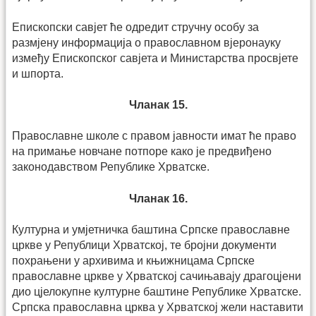
Епископски савјет ће одредит стручну особу за
размјену информација о православном вјеронауку
између Епископског савјета и Министарства просвјете
и шпорта.
Чланак 15.
Православне школе с правом јавности имат ће право
на примање новчане потпоре како је предвиђено
законодавством Републике Хрватске.
Чланак 16.
Културна и умјетничка баштина Српске православне
цркве у Републици Хрватској, те бројни документи
похрањени у архивима и књижницама Српске
православне цркве у Хрватској сачињавају драгоцјени
дио цјелокупне културне баштине Републике Хрватске.
Српска православна црква у Хрватској жели наставити