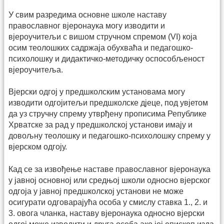
У свим разредима основне школе наставу
православног вјеронаука могу изводити и
вјероучитељи с вишом стручном спремом (VI) која
осим теолошких садржаја обухваћа и педагошко-
психолошку и дидактичко-методичку оспособљеност
вјероучитеља.
Вјерски одгој у предшколским установама могу
изводити одгојитељи предшколске дјеце, под увјетом
да уз стручну спрему утврђену прописима Републике
Хрватске за рад у предшколској установи имају и
довољну теолошку и педагошко-психолошку спрему у
вјерском одгоју.
Кад се за извођење наставе православног вјеронаука
у јавној основној или средњој школи односно вјерског
одгоја у јавној предшколској установи не може
осигурати одговарајућа особа у смислу ставка 1., 2. и
3. овога чланка, наставу вјеронаука односно вјерски