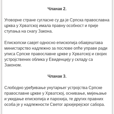
Чланак 2.
Уговорне стране сугласне су да је Српска православна
црква у Хрватској имала правну особност и прије
ступања на снагу Закона.
Епископски савјет односно епископија обавјештава
министарство надлежно за послове опће управе ради
уписа Српске православ­не цркве у Хрватској и својих
устројствених облика у Евиденцију у складу са
Законом.
Чланак 3.
Слободно уређивање унутарњег устројства Српске
православне цркве у Хрватској, оснивање, мијењање
и укидање епископија и парохија, те других правних
особа је у надлежности Светог архијерејског сабора.