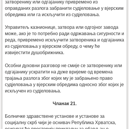
затворенику или одгајанику привремено из
оправданих разлога забранити судјеловање у вјерским
обредима или га искључити из судјеловања.
Управитељ казнионице, затвора или одгојног завода
може, ако је то потребно ради одржавања сигурности и
реда, привремено искључити затвореника и одгајаника
из судјеловања у вјерском обреду, о чему ће
извијестити душобрижника.
Особни духовни разговор не смије се затворенику или
одгајанику ускратити на дуже вријеме од времена
трајања разлога због којих му је забрањено право
судјеловања у вјерским обредима односно због којих је
искључен из судјеловања.
Чланак 21.
Болничке здравствене установе и установе за
социјалну скрб чији је оснивач Република Хрватска,
осигурат ће просторију приклад­ну за обављање