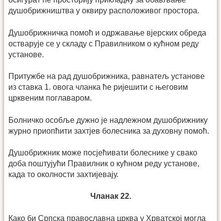
душобрижништва у оквиру расположивог простора.
Душобрижничка помоћ и одржавање вјерских обреда
остварује се у складу с Правилником о кућном реду
установе.
Притужбе на рад душобрижника, равнатељ установе
из ставка 1. овога чланка ће ријешити с његовим
црквеним поглаваром.
Болничко особље дужно је надлежном душобрижнику
журно приопћити захтјев болесника за духовну помоћ.
Душобрижник може посјећивати болеснике у свако
доба по­штују­ћи Правилник о кућном реду установе,
када то околности захтијевају.
Чланак 22.
Како би Српска православна црква у Хрватској могла