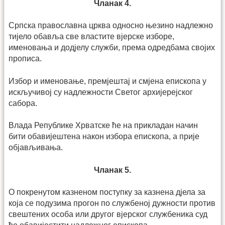
Чланак 4.
Српска православна црква односно њезино надлежно
тијело обавља све властите вјерске изборе,
именовања и додјелу служби, према одредбама својих
прописа.
Избор и именовање, премјештај и смјена епископа у
искљу­чивој су надлежности Светог архијерејског
сабора.
Влада Републике Хрватске ће на прикладан начин
бити обави­јештена након избора епископа, а прије
објављивања.
Чланак 5.
О покренутом казненом поступку за казнена дјела за
која се подузима прогон по службеној дужности против
свештених особа или другог вјерског службеника суд