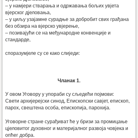
– у намјери стварања и одржавања бољих увјета
вјерског дјеловања,
– у циљу узајамне сурадње за добробит свих грађана
без обзира на вјерско увјерење,
– позивајући се на међународне конвенције и
стандарде,
споразумјеле су се како слиједи:
Чланак 1.
У овом Уговору у упораби су сљедећи појмови:
Свети архијерејски синод, Епископски савјет, епископ,
парох, свештена особа, епископија, парохија.
Уговорне стране сурађиват ће у бризи за промицање
цјеловитог духовног и материјалног развоја човјека и
опћег добра.