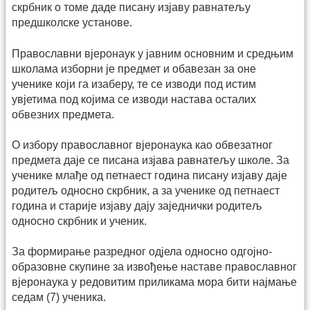
скрбник о томе даде писану изјаву равнатељу
предшколске установе.
Православни вјеронаук у јавним основним и средњим
школама изборни је предмет и обавезан за оне
ученике који га изаберу, те се изводи под истим
увјетима под којима се изводи настава осталих
обвезних предмета.
О избору православног вјеронаука као обвезатног
предмета даје се писана изјава равнатељу школе. За
ученике млађе од петнаест година писану изјаву даје
родитељ односно скрбник, а за ученике од петнаест
година и старије изјаву дају заједнички родитељ
односно скрбник и ученик.
За формирање разредног одјела односно одгојно-
образовне скупине за извођење наставе православног
вјеронаука у редовитим приликама мора бити најмање
седам (7) ученика.