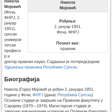
Никола
Никола
Мојовић
Мојовић
(Фоча,
ФНРЈ, 2.
Рођење:
јануар
2. јануар 1951.
1951),
Фоча, ФНРЈ
српски
универзи
Познат као:
тетски
правник
професо
р и
доктор правних наука. Садашњи је потпредсједник
Удружења правника Републике Српске
.
Биографија
Никола (Гојко) Мојовић је рођен 2. јануара 1951.
године у Фочи,
ФНРЈ
(данас
Република Српска
).
Основне студије је завршио на Правном факултету у
Сарајеву (1970—1974). Магистарске студије је
завршио изванредним успјехом на Правном факултету