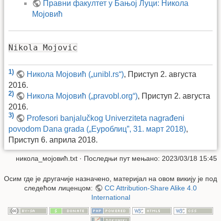
Правни факултет у Бањој Луци: Никола
Мојовић
Nikola Mojovic
1)
Никола Мојовић („unibl.rs“)
, Приступ 2. августа
2016.
2)
Никола Мојовић („pravobl.org“)
, Приступ 2. августа
2016.
3)
Profesori banjalučkog Univerziteta nagrađeni
povodom Dana grada („Еуроблиц”, 31. март 2018)
,
Приступ 6. априла 2018.
никола_мојовић.txt
· Последњи пут мењано: 2023/03/18 15:45
Осим где је другачије назначено, материјал на овом викију је под
следећом лиценцом:
CC Attribution-Share Alike 4.0
International