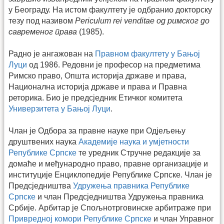
у Београду. На истом факултету је одбранио докторску
тезу под називом
Periculum rei venditae од римског до
савременог права
(1985).
Радно је ангажован на
Правном факултету у Бањој
Луци
од 1986. Редовни је професор на предметима
Римско право, Општа историја државе и права,
Национална историја државе и права и Правна
реторика. Био је предсједник Етичког комитета
Универзитета у Бањој Луци
.
Члан је Одбора за правне науке при Одјељењу
друштвених наука
Академије наука и умјетности
Републике Српске
те уредник Стручне редакције за
домаће и међународно право, правне организације и
институције Енциклопедије Републике Српске. Члан је
Предсједништва
Удружења правника Републике
Српске
и члан Предсједништва Удружења правника
Србије. Арбитар је Спољнотрговинске арбитраже при
Привредној комори Републике Српске
и члан Управног