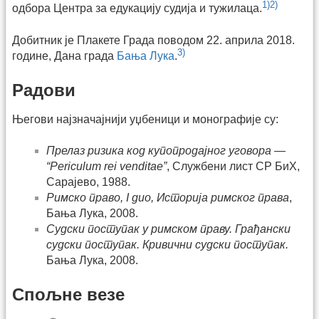
1)
2)
одбора Центра за едукацију судија и тужилаца.
Добитник је Плакете Града поводом 22. априла 2018.
3)
године, Дана града
Бања Лука
.
Радови
Његови најзначајнији уџбеници и монографије су:
Прелаз ризика код купопродајног уговора —
“Periculum rei venditae”
, Службени лист СР БиХ,
Сарајево, 1988.
Римско право, I дио, Историја римског права
,
Бања Лука, 2008.
Судски поступак у римском праву. Грађански
судски поступак. Кривични судски поступак.
Бања Лука, 2008.
Спољне везе