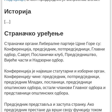
Историја
[…]
Страначко уређење
Страначки органи Либералне партије Црне Горе су:
Конференција, предсједник, потпредсједници, Главни
одбор, Савјет, Посланички клуб, Предсједништво,
Вијеће части и Надзорни одбор.
Конференција је највиши статутарни и изборни орган.
Конференцију чине: предсједник, потпредсједници,
предсједник Младих, посланици, предсједници
општинских одбора, остали чланови Главног одбора и
представници општинских одбора.
Предсједник представља и заступа странку. Ако
предсједник престане да врши своју функцију током