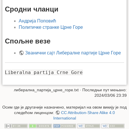
Сродни чланци
Андрија Поповић
Политичке странке Црне Горе
Спољне везе
Званични сајт Либералне партије Црне Горе
Liberalna partija Crne Gore
либерална_партија_црне_горе.txt
· Последњи пут мењано:
2024/03/06 23:39
Осим где је другачије назначено, материјал на овом викију је под
следећом лиценцом:
CC Attribution-Share Alike 4.0
International