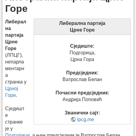
Горе
Либерал
Либерална партија
на
Црне Горе
партија
Црне
Сједиште:
Горе
Подгорица,
(ЛПЦГ),
Црна Гора
непарла
ментарн
Предсједник:
а
Ватрослав Белан
странка у
Црној
Почасни предсједник:
Гори
.
Андрија Поповић
Сједишт
Званични сајт:
е
lpcg.me
странке
је у
Подгорици
, а њен предсједник је Ватрослав Белан.