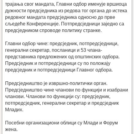
трајања свог мандата, Главни одбор именује вршиоца
дужности предсједника из редова тог органа до истека
редовног мандата предсједника односно до прве
сљедеће Конференције. Потпредсједници заједно са
предсједником спроводе политику странке.
Главни одбор чине: предсједник, потпредсједници,
генерални секретар, посланици и 53 члана-
представника предложених од општинских одбора.
Предсједник и потпредсједници су по положају
предсједник и потпредсједници Главног одбора.
Предсједништво је извршно-политички орган.
Предсједништво чине чланови по функцији и изабрани
чланови. Чланови по функцији су: предсједник,
потпредсједник, генерални секретар и предсједник
Младих.
Посебни организациони облици су Млади и Форум
жена.