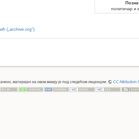
Позна
политичар и 
ћ („archive.org”)
значено, материјал на овом викију је под следећом лиценцом:
CC Attribution-