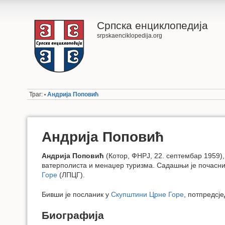
Српска енциклопедија
srpskaenciklopedija.org
Траг:
Андрија Поповић
•
Андрија Поповић
Андрија Поповић
(Котор, ФНРЈ, 22. септембар 1959),
ватерполиста и менаџер туризма. Садашњи је почасн
Горе
(ЛПЦГ).
Бивши је посланик у
Скупштини Црне Горе
, потпредсј
Биографија