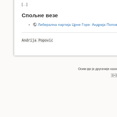
[…]
Спољне везе
Либерална партија Црне Горе: Андрија Попови
Andrija Popovic
Осим где је другачије на