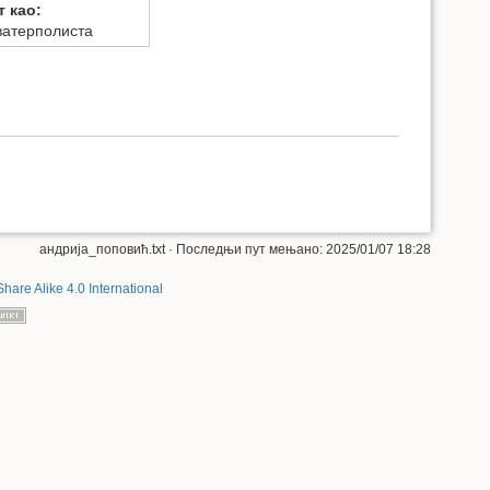
т као:
ватерполиста
андрија_поповић.txt
· Последњи пут мењано: 2025/01/07 18:28
Share Alike 4.0 International