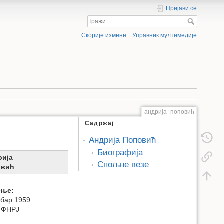
Пријави се
Скорије измене
Управник мултимедије
андрија_поповић
Садржај
Андрија Поповић
Биографија
рија
Спољне везе
овић
ење:
мбар 1959.
, ФНРЈ