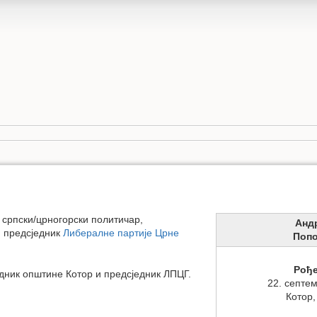
 српски/црногорски политичар,
Анд
и предсједник
Либералне партије Црне
Поп
Рођ
едник општине Котор и предсједник ЛПЦГ.
22. септе
Котор