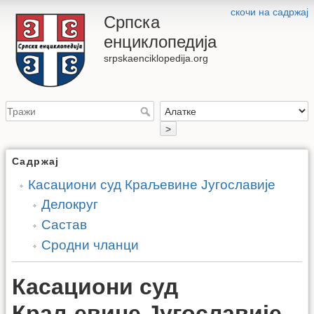
скочи на садржај
Српска
енциклопедија
srpskaenciklopedija.org
>
Садржај
Касациони суд Краљевине Југославије
Делокруг
Састав
Сродни чланци
Касациони суд
Краљевине Југославије