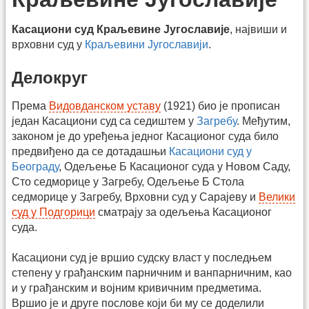
Касациони суд Краљевине Југославије
, највиши и
врховни суд у
Краљевини Југославији
.
Делокруг
Према
Видовданском уставу
(1921) био је прописан
један Касациони суд са седиштем у
Загребу
. Међутим,
законом је до уређења једног Касационог суда било
предвиђено да се дотадашњи
Касациони суд у
Београду
, Одељење Б Касационог суда у Новом Саду,
Сто седморице у Загребу, Одељење Б Стола
седморице у Загребу, Врховни суд у Сарајеву и
Велики
суд у Подгорици
сматрају за одељења Касационог
суда.
Касациони суд је вршио судску власт у последњем
степену у грађанским парничним и ванпарничним, као
и у грађанским и војним кривичним предметима.
Вршио је и друге послове који би му се доделили