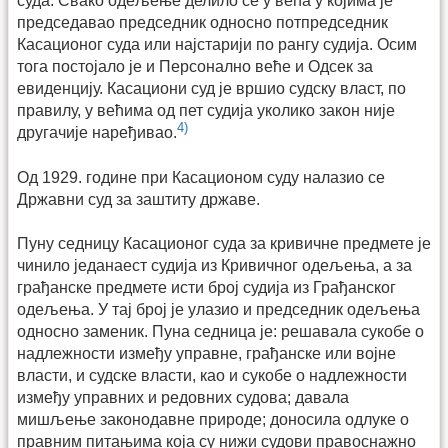
суда. Свако одељење делило се у већа у којима је
председавао председник односно потпредседник
Касационог суда или најстарији по рангу судија. Осим
тога постојало је и Персонално веће и Одсек за
евиденцију. Касациони суд је вршио судску власт, по
правилу, у већима од пет судија уколико закон није
4)
другачије наређивао.
Од 1929. године при Касационом суду налазио се
Државни суд за заштиту државе.
Пуну седницу Касационог суда за кривичне предмете је
чинило једанаест судија из Кривичног одељења, а за
грађанске предмете исти број судија из Грађанског
одељења. У тај број је улазио и председник одељења
односно заменик. Пуна седница је: решавала сукобе о
надлежности између управне, грађанске или војне
власти, и судске власти, као и сукобе о надлежности
између управних и редовних судова; давала
мишљење законодавне природе; доносила одлуке о
правним питањима која су нижи судови правоснажно