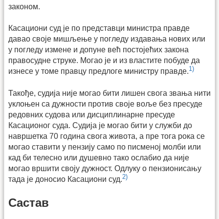
законом.
Касациони суд је по представци министра правде
давао своје мишљење у погледу издавања нових или
у погледу измене и допуне већ постојећих закона
правосудне струке. Могао је и из властите побуде да
1)
изнесе у томе правцу предлоге министру правде.
Такође, судија није могао бити лишен свога звања нити
уклоњен са дужности против своје воље без пресуде
редовних судова или дисциплинарне пресуде
Касационог суда. Судија је могао бити у служби до
навршетка 70 година свога живота, а пре тога рока се
могао ставити у пензију само по писменој молби или
кад би телесно или душевно тако ослабио да није
могао вршити своју дужност. Одлуку о пензионисању
2)
тада је доносио Касациони суд.
Састав