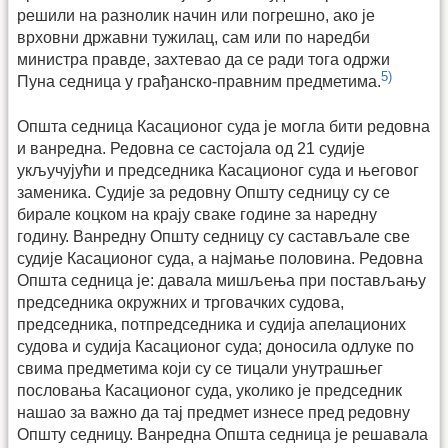
решили на разнолик начин или погрешно, ако је
врховни државни тужилац, сам или по наредби
министра правде, захтевао да се ради тога одржи
5)
Пуна седница у грађанско-правним предметима.
Општа седница Касационог суда је могла бити редовна
и ванредна. Редовна се састојала од 21 судије
укључујући и председника Касационог суда и његовог
заменика. Судије за редовну Општу седницу су се
бирале коцком на крају сваке године за наредну
годину. Ванредну Општу седницу су састављале све
судије Касационог суда, а најмање половина. Редовна
Општа седница је: давала мишљења при постављању
председника окружних и трговачких судова,
председника, потпредседника и судија апелационих
судова и судија Касационог суда; доносила одлуке по
свима предметима који су се тицали унутрашњег
пословања Касационог суда, уколико је председник
нашао за важно да тај предмет изнесе пред редовну
Општу седницу. Ванредна Општа седница је решавала