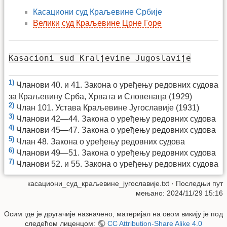
Касациони суд Краљевине Србије
Велики суд Краљевине Црне Горе
Kasacioni sud Kraljevine Jugoslavije
1)
Чланови 40. и 41. Закона о уређењу редовних судова
за Краљевину Срба, Хрвата и Словенаца (1929)
2)
Члан 101. Устава Краљевине Југославије (1931)
3)
Чланови 42—44. Закона о уређењу редовних судова
4)
Чланови 45—47. Закона о уређењу редовних судова
5)
Члан 48. Закона о уређењу редовних судова
6)
Чланови 49—51. Закона о уређењу редовних судова
7)
Чланови 52. и 55. Закона о уређењу редовних судова
касациони_суд_краљевине_југославије.txt
· Последњи пут
мењано: 2024/11/29 15:16
Осим где је другачије назначено, материјал на овом викију је под
следећом лиценцом:
CC Attribution-Share Alike 4.0