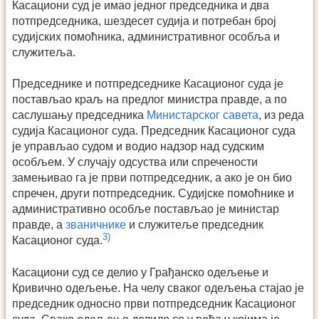
Касациони суд је имао једног председника и два
потпредседника, шездесет судија и потребан број
судијских помоћника, административног особља и
служитеља.
Председнике и потпредседнике Касационог суда је
постављао краљ на предлог министра правде, а по
саслушању председника
Министарског савета
, из реда
судија Касационог суда. Председник Касационог суда
је управљао судом и водио надзор над судским
особљем. У случају одсуства или спречености
замењивао га је први потпредседник, а ако је он био
спречен, други потпредседник. Судијске помоћнике и
административно особље постављао је министар
правде, а
званичнике
и служитеље председник
3)
Касационог суда.
Касациони суд се делио у Грађанско одељење и
Кривично одељење. На челу сваког одељења стајао је
председник односно први потпредседник Касационог