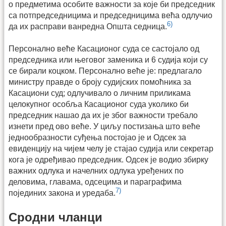
о предметима особите важности за које би председник
са потпредседницима и председницима већа одлучио
6)
да их расправи ванредна Општа седница.
Персонално веће Касационог суда се састојало од
председника или његовог заменика и 6 судија који су
се бирали коцком. Персонално веће је: предлагало
министру правде о броју судијских помоћника за
Касациони суд; одлучивало о личним приликама
целокупног особља Касационог суда уколико би
председник нашао да их је због важности требало
изнети пред ово веће. У циљу постизања што веће
једнообразности суђења постојао је и Одсек за
евиденцију на чијем челу је стајао судија или секретар
кога је одређивао председник. Одсек је водио збирку
важних одлука и начелних одлука уређених по
деловима, главама, одсецима и параграфима
7)
појединих закона и уредаба.
Сродни чланци