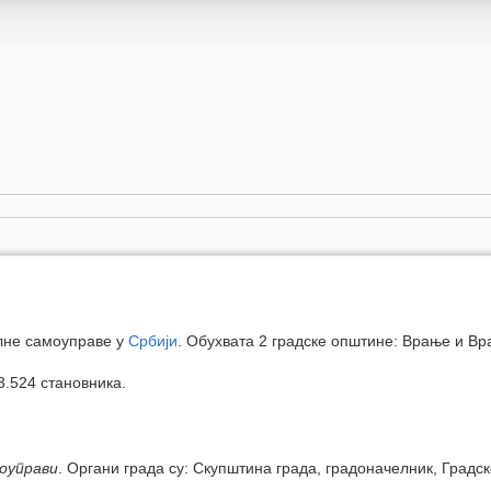
алне самоуправе у
Србији
. Обухвата 2 градске општине: Врање и Вр
3.524 становника.
моуправи
. Органи града су: Скупштина града, градоначелник, Градск