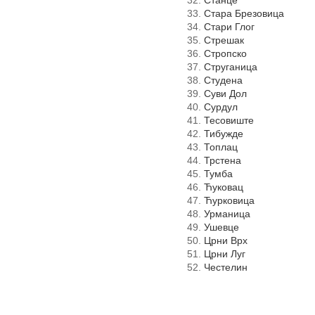
Стара Брезовица
Стари Глог
Стрешак
Стропско
Струганица
Студена
Суви Дол
Сурдул
Тесовиште
Тибужде
Топлац
Трстена
Тумба
Ћуковац
Ћурковица
Урманица
Ушевце
Црни Врх
Црни Луг
Честелин