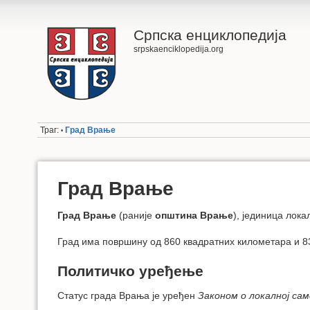
Српска енциклопедија
srpskaenciklopedija.org
Траг:
Град Врање
•
Град Врање
Град Врање
(раније
општина Врање
), јединица лок
Град има површину од 860 квадратних километара и 8
Политичко уређење
Статус града Врања је уређен
Законом о локалној са