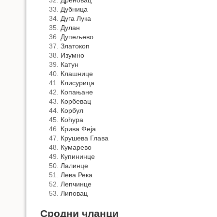
Дубница
Дуга Лука
Дулан
Дупељево
Златокоп
Изумно
Катун
Клашнице
Клисурица
Копањане
Корбевац
Корбул
Коћура
Крива Феја
Крушева Глава
Кумарево
Купининце
Лалинце
Лева Река
Лепчинце
Липовац
Сродни чланци