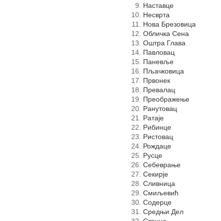
Наставце
Несврта
Нова Брезовица
Обличка Сена
Оштра Глава
Павловац
Паневље
Пљачковица
Првонек
Превалац
Преображење
Ранутовац
Ратаје
Рибинце
Ристовац
Рождаце
Русце
Себеврањe
Секирје
Сливница
Смиљевић
Содерце
Средњи Дел
Станце