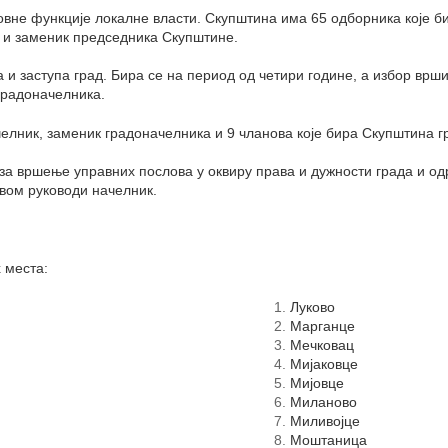
новне функције локалне власти. Скупштина има 65 одборника које 
к и заменик председника Скупштине.
 и заступа град. Бира се на период од четири године, а избор вр
градоначелника.
челник, заменик градоначелника и 9 чланова које бира Скупштина г
е за вршење управних послова у оквиру права и дужности града и 
авом руководи начелник.
 места:
Луково
Марганце
Мечковац
Мијаковце
Мијовце
Миланово
Миливојце
Моштаница