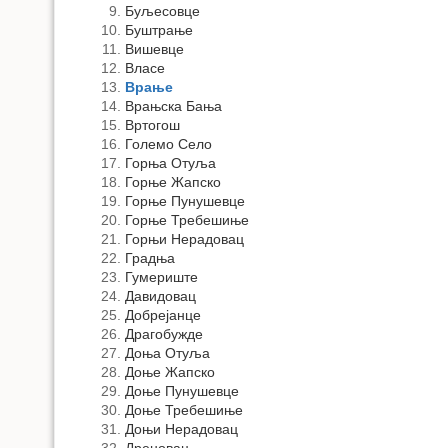
Буљесовце
Буштрање
Вишевце
Власе
Врање
Врањска Бања
Вртогош
Големо Село
Горња Отуља
Горње Жапско
Горње Пунушевце
Горње Требешиње
Горњи Нерадовац
Градња
Гумериште
Давидовац
Добрејанце
Драгобужде
Доња Отуља
Доње Жапско
Доње Пунушевце
Доње Требешиње
Доњи Нерадовац
Дреновац