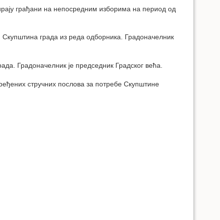
бирају грађани на непосредним изборима на период од
ши Скупштина града из реда одборника. Градоначелник
рада. Градоначелник је председник Градског већа.
одређених стручних послова за потребе Скупштине