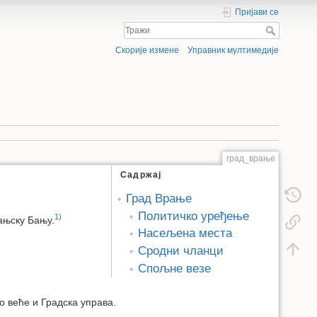
Пријави се
Скорије измене
Управник мултимедије
град_врање
Садржај
Град Врање
Политичко уређење
1)
ањску Бању.
Насељена места
Сродни чланци
Спољне везе
о веће и Градска управа.