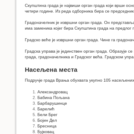
Скупштина града је највиши орган града који врши ос
четири године. Из реда одборника бира се председни
Градоначелник је извршни орган града. Он представља
има заменика којег бира Скупштина града на предлог 
Градско веће је извршни орган града. Чине га градона
Градска управа је јединствен орган града. Образује с
града, градоначелника и Градског већа. Градском упр
Насељена места
Подручје града Врања обухвата укупно 105 насељених
Александровац
Бабина Пољана
Барбарушинце
Барелић
Бели Брег
Бојин Дел
Бресница
Бујковац