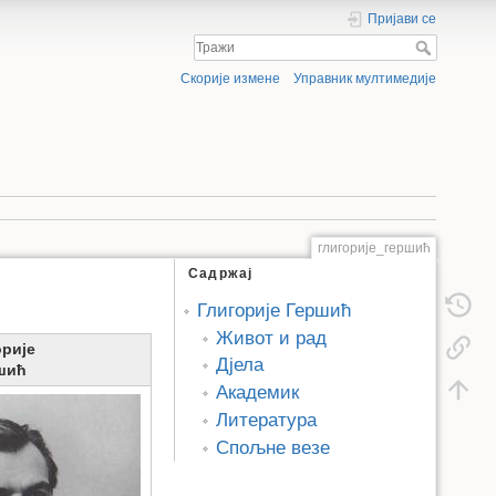
Пријави се
Скорије измене
Управник мултимедије
глигорије_гершић
Садржај
Глигорије Гершић
Живот и рад
орије
Дјела
шић
Академик
Литература
Спољне везе