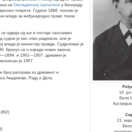
вања на
Омладинској скупштини
у Београду.
динског покрета. Године 1868. поново је
ник владе за међународно право током
 се одваја од ње и постаје саоснивач
 судом је као члан радикала, али је
ј влади је министар правде. Судјеловао је
0. бринуо се о изради нових закона.
9—1894. и 1901—1907. државни је
зионисан је 1907.
и број расправа из државног и
су Академије, Раду и Делу.
Рођ
10. ју
Бела 
Аустријск
1882)
См
21. мар
Беог
8)
окупиран