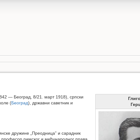
 1842 — Београд, 8/21. март 1918), српски
Глиг
коле (
Београд
), државни саветник и
Гер
динске дружине „Преодница” и сарадник
је професор римског и међународног права