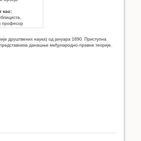
т као:
ублициста,
и професор
мије друштвених наука) од јануара 1890. Приступна
 представника данашње међународно-правне теорије.