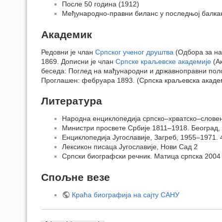
После 50 година (1912)
Међународно-правни биланс у последњој балкан
Академик
Редовни је члан
Српског ученог друштва
(Одбора за на
1869. Дописни је члан
Српске краљевске академије
(Ак
беседа: Поглед на мађународни и државноправни пол
Проглашен: фебруара 1893. (Српска краљевска академи
Литература
Народна енциклопедија српско–хрватско–словена
Министри просвете Србије 1811–1918. Београд, 
Енциклопедија Југославије, Загреб, 1955–1971. 
Лексикон писаца Југославије, Нови Сад 2
Српски биографски речник. Матица српска 2004
Спољне везе
Краћа биографија на сајту САНУ