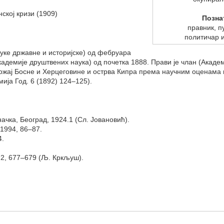
ској кризи (1909)
Позна
правник, п
политичар 
уке државне и историјске) од фебруара
адемије друштвених наука) од почетка 1888. Прави је члан (Акаде
ожај Босне и Херцеговине и острва Кипра према научним оценама
ја Год. 6 (1892) 124–125).
чка, Београд, 1924.1 (Сл. Јовановић).
1994, 86–87.
4.
 2, 677–679 (Љ. Кркљуш).