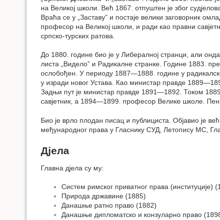
на Великој школи. Већ 1867. отпуштен је због судјело
Враћа се у „Заставу” и постаје велики заговорник омла
професор на Великој школи, и ради као правни савјет
српско-турских ратова.
До 1880. године био је у Либералној странци, али онда
листа „Видело” и Радикалне странке. Године 1883. пред
ослобођен. У периоду 1887—1888. године у радикалско
у изради новог Устава. Као министар правде 1889—189
Задњи пут је министар правде 1891—1892. Током 188
савјетник, а 1894—1899. професор Велике школе. Пен
Био је врло плодан писац и публициста. Објавио је већ
међународног права у Гласнику СУД, Летопису МС, Гла
Дјела
Главна дјела су му:
Систем римског приватног права (институције) (
Природа државине (1885)
Данашње ратно право (1882)
Данашње дипломатско и конзуларно право (189