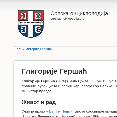
Српска енциклопедија
srpskaenciklopedija.org
Траг:
Глигорије Гершић
•
Глигорије Гершић
Глигорије Гершић
(Гига) (Бела Црква, 29. јун/10. јул
правник, публициста и политичар, професор Велике ш
министар правде.
Живот и рад
Учио је права у
Бечу
и
Пешти
. Био је саоснивач омла
„Српског Дневника” и „Заставе”. Године 1866. постао 