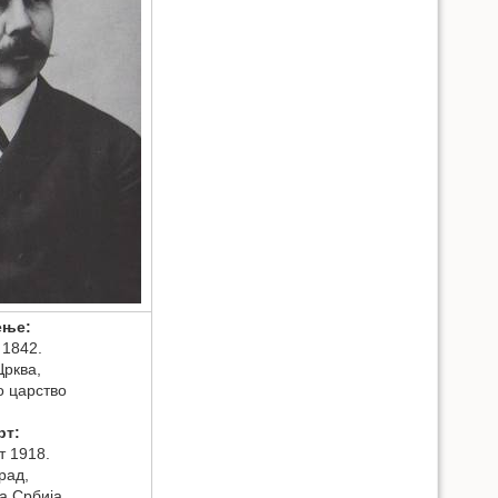
ење:
л 1842.
Црква,
о царство
рт:
т 1918.
рад,
а Србија