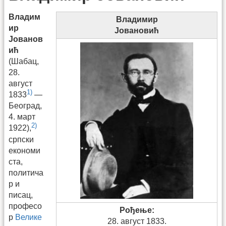
Владим
Владимир
ир
Јовановић
Јованов
ић
(Шабац,
28.
август
1)
1833
—
Београд,
4. март
2)
1922),
српски
економи
ста,
политича
р и
писац,
професо
Рођење:
р
Велике
28. август 1833.