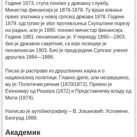
Године 1873. ступа поново у државну службу.
Министар финансија је 1876-1878. Ту врши ковање
првих златника у новој српској држави 1878. Године
1879. одступио је због противљења Скупштине порезу
на радње, али је 1880. поново министар финансија.
Године 1881. пензионисан је. У периоду 1890—1903.
био је државни савјетник, са које позиције је
пензионисан 1903. Био је предсједник Српског ученог
друштва 1884—1886.
Писао је расправе из друштвених наука и о
националној политици. Главно дјело, али незавршено,
му је: Политички речник (1870/1872). Превео је
Економију од Рошера (1872) и Представничку владу од
Мила (1874).
Написао је аутобиографију – В. Јовановић: Успомене.
Београд 1988.
Академик