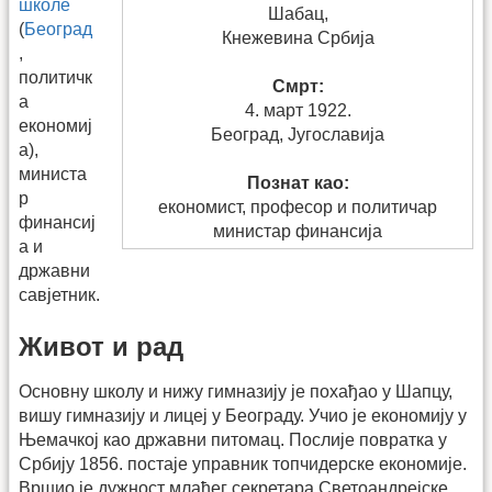
школе
Шабац,
(
Београд
Кнежевина Србија
,
политичк
Смрт:
а
4. март 1922.
економиј
Београд, Југославија
а),
министа
Познат као:
р
економист, професор и политичар
финансиј
министар финансија
а и
државни
савјетник.
Живот и рад
Основну школу и нижу гимназију је похађао у Шапцу,
вишу гимназију и лицеј у Београду. Учио је економију у
Њемачкој као државни питомац. Послије повратка у
Србију 1856. постаје управник топчидерске економије.
Вршио је дужност млађег секретара Светоандрејске