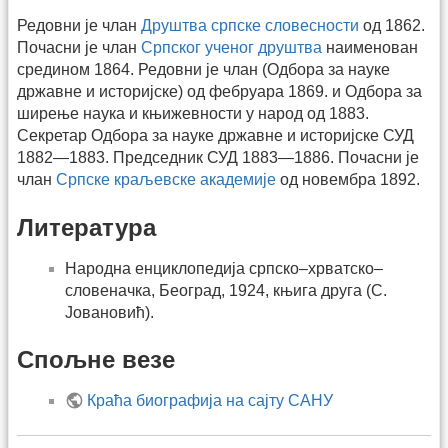
Редовни је члан
Друштва српске словесности
од 1862.
Почасни је члан
Српског ученог друштва
наименован
средином 1864. Редовни је члан (Одбора за науке
државне и историјске) од фебруара 1869. и Одбора за
ширење наука и књижевности у народ од 1883.
Секретар Одбора за науке државне и историјске СУД
1882—1883. Председник СУД 1883—1886. Почасни је
члан
Српске краљевске академије
од новембра 1892.
Литература
Народна енциклопедија српско–хрватско–
словеначка, Београд, 1924, књига друга (С.
Јовановић).
Спољне везе
Краћа биографија на сајту САНУ