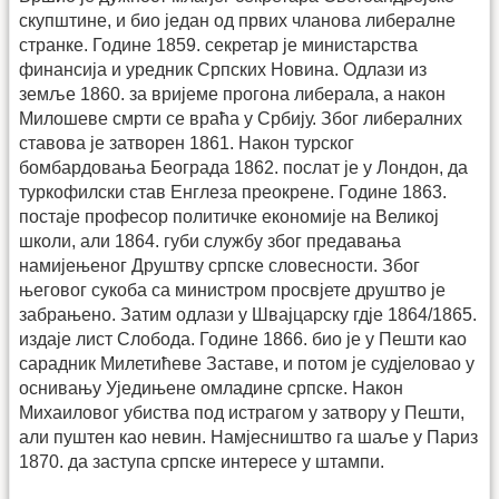
скупштине, и био један од првих чланова либералне
странке. Године 1859. секретар је министарства
финансија и уредник Српских Новина. Одлази из
земље 1860. за вријеме прогона либерала, а након
Милошеве смрти се враћа у Србију. Због либералних
ставова је затворен 1861. Након турског
бомбардовања Београда 1862. послат је у Лондон, да
туркофилски став Енглеза преокрене. Године 1863.
постаје професор политичке економије на Великој
школи, али 1864. губи службу због предавања
намијењеног Друштву српске словесности. Због
његовог сукоба са министром просвјете друштво је
забрањено. Затим одлази у Швајцарску гдје 1864/1865.
издаје лист Слобода. Године 1866. био је у Пешти као
сарадник Милетићеве Заставе, и потом је судјеловао у
оснивању Уједињене омладине српске. Након
Михаиловог убиства под истрагом у затвору у Пешти,
али пуштен као невин. Намјесништво га шаље у Париз
1870. да заступа српске интересе у штампи.