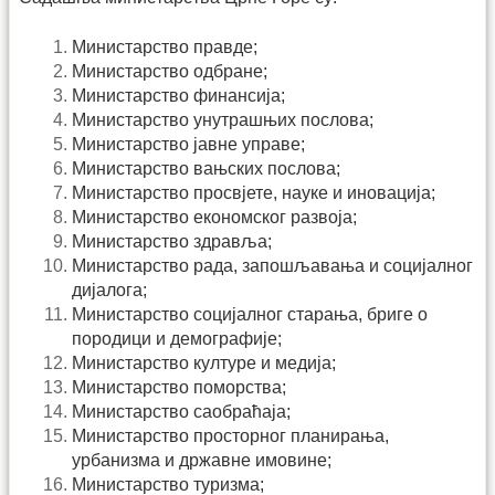
Министарство правде;
Министарство одбране;
Министарство финансија;
Министарство унутрашњих послова;
Министарство јавне управе;
Министарство вањских послова;
Министарство просвјете, науке и иновација;
Министарство економског развоја;
Министарство здравља;
Министарство рада, запошљавања и социјалног
дијалога;
Министарство социјалног старања, бриге о
породици и демографије;
Министарство културе и медија;
Министарство поморства;
Министарство саобраћаја;
Министарство просторног планирања,
урбанизма и државне имовине;
Министарство туризма;