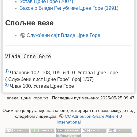
Устав Црне Горе (2007)
Закон о Влади Републике Црне Горе (1991)
Спољне везе
Службени сајт Владе Црне Горе
Vlada Crne Gore
1)
Чланови 102, 103, 105. и 110. Устава Црне Горе
(„Службени лист Црне Горе”, број 1/07)
2)
Члан 100. Устава Црне Горе
влада_црне_горе.txt
· Последњи пут мењано: 2025/05/25 09:47
Осим где је другачије назначено, материјал на овом викију је под
следећом лиценцом:
CC Attribution-Share Alike 4.0
International