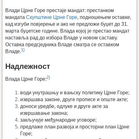
Влади Црне Горе престаје мандат: престанком
мандата
Скупштине Црне Горе
, подношењем оставке,
кад изгуби повјерење и ако не предложи буџет до 31.
марта буџетске године. Влада којој је престао мандат
наставља рад до избора Владе у новом саставу.
Оставка предсједника Владе сматра се оставком
1)
Владе.
Надлежност
2)
Влада Црне Горе:
води унутрашњу и вањску политику Црне Горе;
извршава законе, друге прописе и опште акте;
доноси уредбе, одлуке и друге акте за
извршавање закона;
закључује међународне уговоре;
предлаже план развоја и просторни план Црне
Горе;