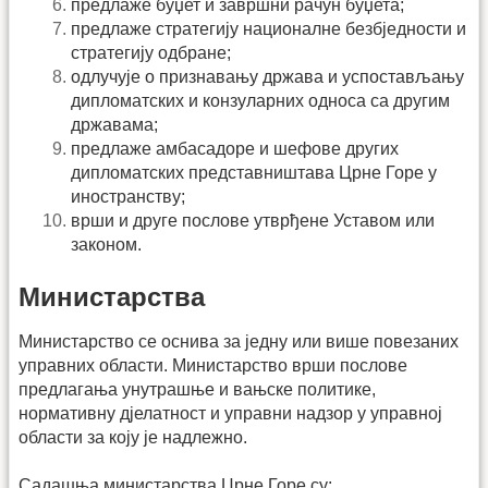
предлаже буџет и завршни рачун буџета;
предлаже стратегију националне безбједности и
стратегију одбране;
одлучује о признавању држава и успостављању
дипломатских и конзуларних односа са другим
државама;
предлаже амбасадоре и шефове других
дипломатских представништава Црне Горе у
иностранству;
врши и друге послове утврђене Уставом или
законом.
Министарства
Министарство се оснива за једну или више повезаних
управних области. Министарство врши послове
предлагања унутрашње и вањске политике,
нормативну дјелатност и управни надзор у управној
области за коју је надлежно.
Садашња министарства Црне Горе су: