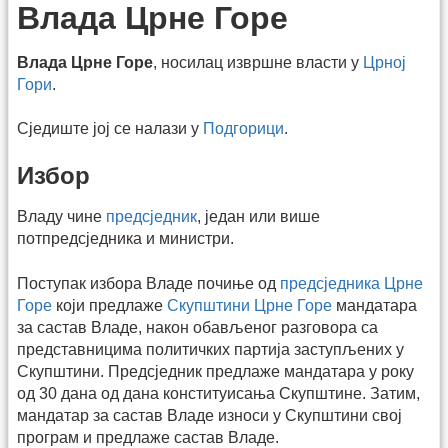
Влада Црне Горе
Влада Црне Горе
, носилац извршне власти у
Црној
Гори
.
Сједиште јој се налази у
Подгорици
.
Избор
Владу чине
предсједник
, један или више
потпредсједника и министри.
Поступак избора Владе почиње од
предсједника Црне
Горе
који предлаже
Скупштини Црне Горе
мандатара
за састав Владе, након обављеног разговора са
представницима политичких партија заступљених у
Скупштини. Предсједник предлаже мандатара у року
од 30 дана од дана конституисања Скупштине. Затим,
мандатар за састав Владе износи у Скупштини свој
програм и предлаже састав Владе.