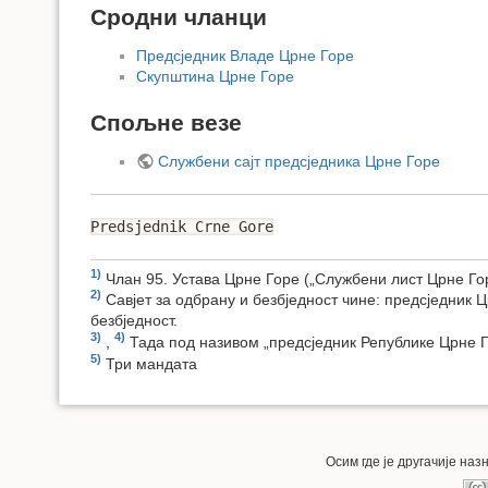
Сродни чланци
Предсједник Владе Црне Горе
Скупштина Црне Горе
Спољне везе
Службени сајт предсједника Црне Горе
Predsjednik Crne Gore
1)
Члан 95. Устава Црне Горе („Службени лист Црне Горе
2)
Савјет за одбрану и безбједност чине: предсједник 
безбједност.
3)
4)
,
Тада под називом „предсједник Републике Црне 
5)
Три мандата
Осим где је другачије на