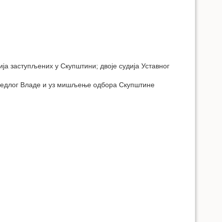
ја заступљених у Скупштини; двоје судија Уставног
предлог Владе и уз мишљење одбора Скупштине