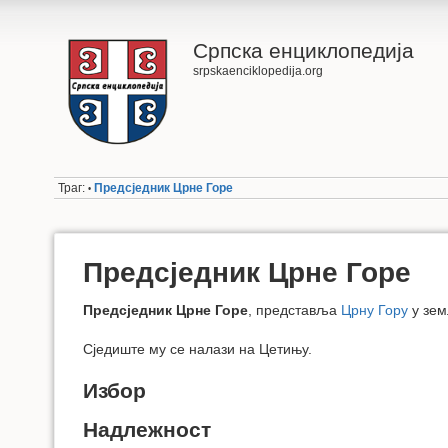
Српска енциклопедија
srpskaenciklopedija.org
Траг:
Предсједник Црне Горе
•
Предсједник Црне Горе
Предсједник Црне Горе
, представља
Црну Гору
у зем
Сједиште му се налази на Цетињу.
Избор
Надлежност