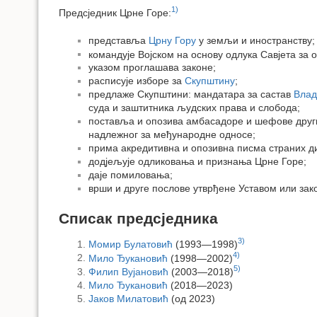
1)
Предсједник Црне Горе:
представља
Црну Гору
у земљи и иностранству;
командује Војском на основу одлука Савјета за 
указом проглашава законе;
расписује изборе за
Скупштину
;
предлаже Скупштини: мандатара за састав
Влад
суда и заштитника људских права и слобода;
поставља и опозива амбасадоре и шефове друг
надлежног за међународне односе;
прима акредитивна и опозивна писма страних д
додјељује одликовања и признања Црне Горе;
даје помиловања;
врши и друге послове утврђене Уставом или зак
Списак предсједника
3)
Момир Булатовић
(1993—1998)
4)
Мило Ђукановић
(1998—2002)
5)
Филип Вујановић
(2003—2018)
Мило Ђукановић
(2018—2023)
Јаков Милатовић
(од 2023)