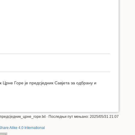
к Црне Горе је предсједник Савјета за одбрану и
предсједник_црне_горе.txt
· Последњи пут мењано: 2025/05/31 21:07
Share Alike 4.0 International