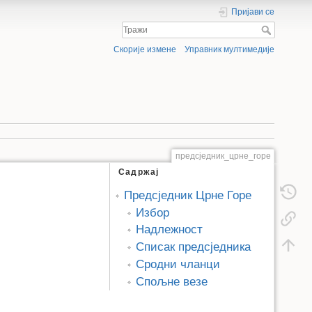
Пријави се
Скорије измене
Управник мултимедије
предсједник_црне_горе
Садржај
Предсједник Црне Горе
Избор
Надлежност
Списак предсједника
Сродни чланци
Спољне везе