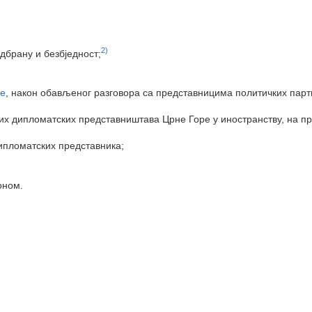
2)
одбрану и безбједност;
е
, након обављеног разговора са представницима политичких парти
их дипломатских представништава Црне Горе у иностранству, на 
ипломатских представника;
оном.