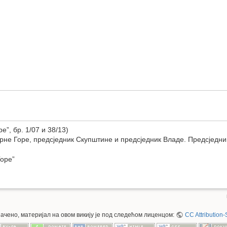
”, бр. 1/07 и 38/13)
Црне Горе, предсједник Скупштине и предсједник Владе. Предсједни
Горе”
значено, материјал на овом викију је под следећом лиценцом:
CC Attribution-