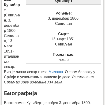
Куниберт
Кунибер
т
Рођење:
(Севиља
3. децембар 1800.
н, 3.
Севиљан
децемба
р 1800 —
Смрт:
Севиља
13. март 1851.
н, 13.
Севиљан
март
1851),
Познат као:
италијан
лекар
ски
лекар.
Био је лични лекар кнеза
Милоша
. О свом боравку у
Србији и успоменама написао је дело
Успомене на
Србиу из прве половине XIX века
.
Биографија
Бартоломео Куниберт је рођен 3. децембра 1800.