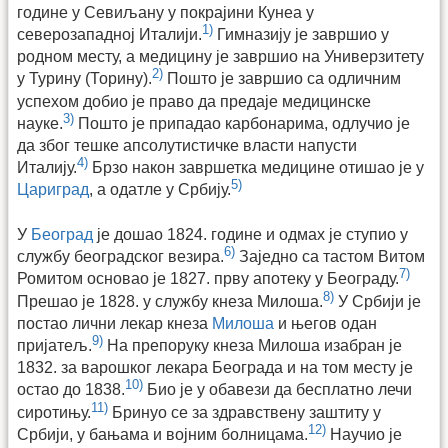
године у Севиљану у покрајини Кунеа у
1)
северозападној Италији.
Гимназију је завршио у
родном месту, а медицину је завршио на Универзитету
2)
у Турину (Торину).
Пошто је завршио са одличним
успехом добио је право да предаје медицинске
3)
науке.
Пошто је припадао карбонарима, одлучио је
да због тешке апсолутистичке власти напусти
4)
Италију.
Брзо након завршетка медицине отишао је у
5)
Цариград
, а одатле у Србију.
У
Београд
је дошао 1824. године и одмах је ступио у
6)
службу београдског везира.
Заједно са тастом Витом
7)
Ромитом основао је 1827. прву апотеку у Београду.
8)
Прешао је 1828. у службу кнеза Милоша.
У Србији је
постао лични лекар кнеза
Милоша
и његов одан
9)
пријатељ.
На препоруку кнеза Милоша изабран је
1832. за варошког лекара Београда и на том месту је
10)
остао до 1838.
Био је у обавези да бесплатно лечи
11)
сиротињу.
Бринуо се за здравствену заштиту у
12)
Србији, у бањама и војним болницама.
Научио је