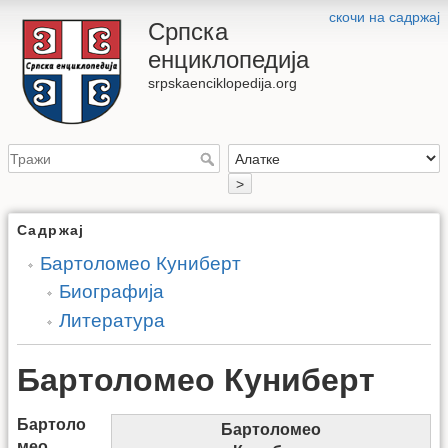
скочи на садржај
Српска
енциклопедија
srpskaenciklopedija.org
>
Садржај
Бартоломео Куниберт
Биографија
Литература
Бартоломео Куниберт
Бартоло
Бартоломео
мео