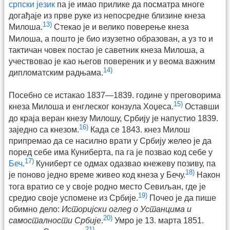
српски језик
па је имао прилике да посматра многе
догађаје из прве руке из непосредне близине кнеза
13)
Милоша.
Стекао је и велико поверење кнеза
Милоша, а пошто је био изузетно образован, а уз то и
тактичан човек постао је саветник кнеза Милоша, а
учествовао је као његов повереник и у веома важним
14)
дипломатским радњама.
Посебно се истакао 1837—1839. године у преговорима
15)
кнеза Милоша и енглеског конзула Хоџеса.
Оставши
до краја веран кнезу Милошу, Србију је напустио 1839.
16)
заједно са кнезом.
Када се 1843. кнез Милош
припремао да се насилно врати у Србију желео је да
поред себе има Куниберта, па га је позвао код себе у
17)
Беч
.
Куниберт се одмах одазвао кнежеву позиву, па
18)
је поново једно време живео код кнеза у Бечу.
Након
тога вратио се у своје родно место Севиљан, где је
19)
средио своје успомене из Србије.
Почео је да пише
обимно дело:
Историјски оглед о Устанцима и
20)
самосталности Србије
.
Умро је 13. марта 1851.
21)