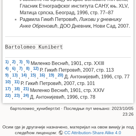
Гласник Етнографског института САНУ, књ. XLV,
Матица српска, Београд, 1996, стр. 77–87
Радмила Гикић Петровић,
Ликови у дневнику
Анке Обреновић
, ДОО Дневник, Нови Сад, 2007.
Bartolomeo Kunibert
1)
2)
3)
5)
,
,
,
Миленко Веснић, 1901, стр. XXIII
4)
6)
7)
8)
12)
,
,
,
,
Р. Гикић Петровић, 2007, стр. 113
9)
13)
14)
15)
16)
19)
20)
,
,
,
,
,
,
Д. Антонијевић, 1996, стр. 77
10)
11)
,
Р. Гикић Петровић, 2007, стр. 101
17)
18)
21)
,
,
Миленко Веснић, 1901, стр. XXIV
22)
23)
24)
,
,
Д. Антонијевић, 1996, стр. 78
бартоломео_куниберт.txt
· Последњи пут мењано: 2023/10/05
23:26
Осим где је другачије назначено, материјал на овом викију је под
следећом лиценцом:
CC Attribution-Share Alike 4.0