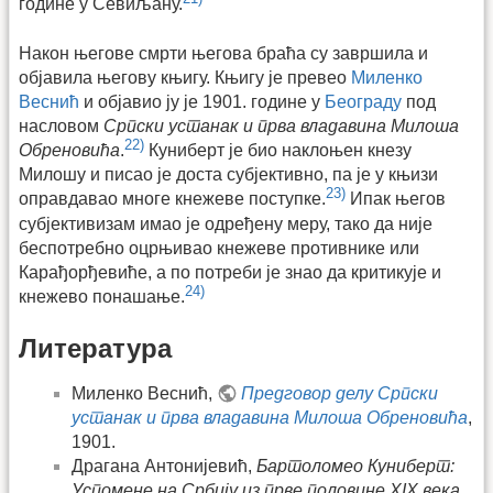
године у Севиљану.
Након његове смрти његова браћа су завршила и
објавила његову књигу. Књигу је превео
Миленко
Веснић
и објавио ју је 1901. године у
Београду
под
насловом
Српски устанак и прва владавина Милоша
22)
Обреновића
.
Куниберт је био наклоњен кнезу
Милошу и писао је доста субјективно, па је у књизи
23)
оправдавао многе кнежеве поступке.
Ипак његов
субјективизам имао је одређену меру, тако да није
беспотребно оцрњивао кнежеве противнике или
Карађорђевиће, а по потреби је знао да критикује и
24)
кнежево понашање.
Литература
Миленко Веснић,
Предговор делу Српски
устанак и прва владавина Милоша Обреновића
,
1901.
Драгана Антонијевић,
Бартоломео Куниберт:
Успомене на Србију из прве половине XIX века
,