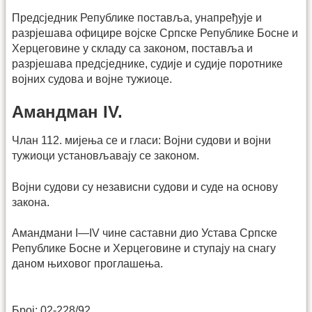
Предсједник Републике поставља, унапређује и
разрјешава официре војске Српске Републике Босне и
Херцеговине у складу са законом, поставља и
разрјешава предсједнике, судије и судије поротнике
војних судова и војне тужиоце.
Амандман IV.
Члан 112. мијења се и гласи: Војни судови и војни
тужиоци установљавају се законом.
Војни судови су независни судови и суде на основу
закона.
Амандмани I—IV чине саставни дио Устава Српске
Републике Босне и Херцеговине и ступају на снагу
даном њиховог проглашења.
Број: 02-228/92.