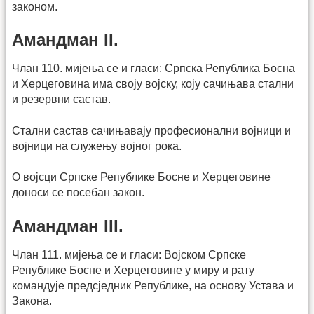
законом.
Амандман II.
Члан 110. мијења се и гласи: Српска Република Босна
и Херцеговина има своју војску, коју сачињава стални
и резервни састав.
Стални састав сачињавају професионални војници и
војници на служењу војног рока.
О војсци Српске Републике Босне и Херцеговине
доноси се посебан закон.
Амандман III.
Члан 111. мијења се и гласи: Војском Српске
Републике Босне и Херцеговине у миру и рату
командује предсједник Републике, на основу Устава и
Закона.