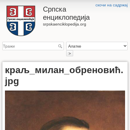
скочи на садржај
Српска
енциклопедија
srpskaenciklopedija.org
>
краљ_милан_обреновић.
jpg