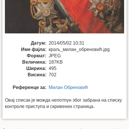
Датум:
2014/05/02 10:31
Име фајла:
краљ_милан_обреновић.jpg
Формат:
JPEG
Величина:
187KB
Ширина:
495
Висина:
702
Референце за:
Милан Обреновић
Овај списак је можда непотпун због забрана на списку
контроле приступа и скривених страница.