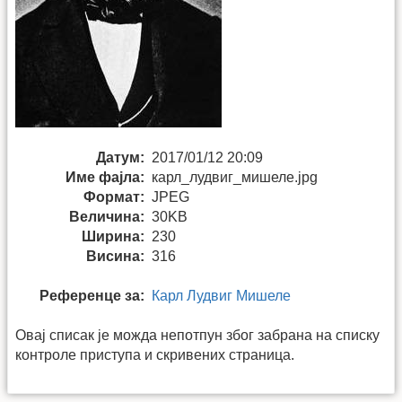
Датум:
2017/01/12 20:09
Име фајла:
карл_лудвиг_мишеле.jpg
Формат:
JPEG
Величина:
30KB
Ширина:
230
Висина:
316
Референце за:
Карл Лудвиг Мишеле
Овај списак је можда непотпун због забрана на списку
контроле приступа и скривених страница.