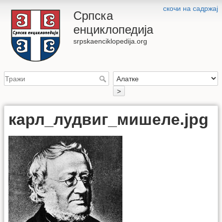
скочи на садржај
Српска
енциклопедија
srpskaenciklopedija.org
>
карл_лудвиг_мишеле.jpg