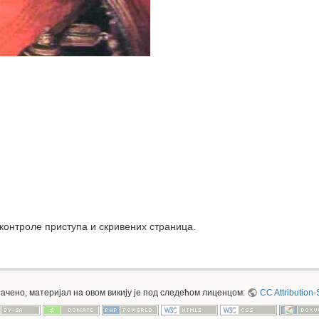
 контроле приступа и скривених страница.
значено, материјал на овом викију је под следећом лиценцом:
CC Attribution-