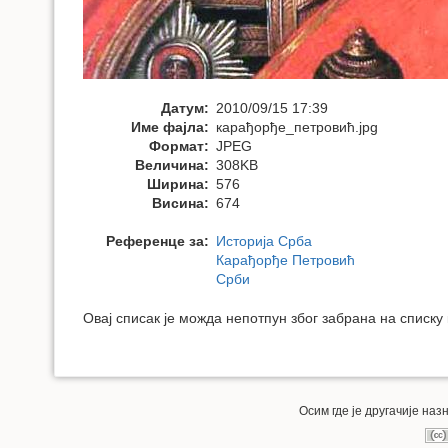
Датум:
2010/09/15 17:39
Име фајла:
карађорђе_петровић.jpg
Формат:
JPEG
Величина:
308KB
Ширина:
576
Висина:
674
Референце за:
Историја Срба
Карађорђе Петровић
Срби
Овај списак је можда непотпун због забрана на списку
Осим где је другачије на