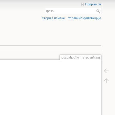
Пријави се
Скорије измене
Управник мултимедије
к:карађорђе_петровић.jpg