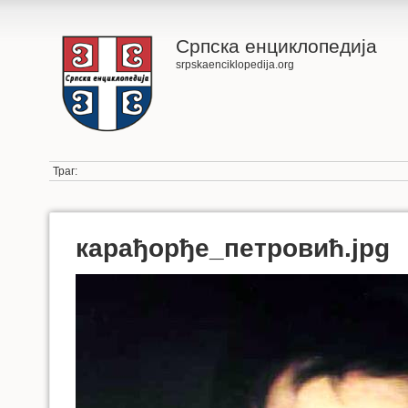
Српска енциклопедија
srpskaenciklopedija.org
Траг:
карађорђе_петровић.jpg