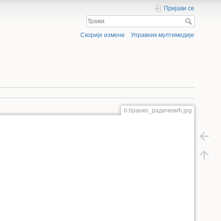
Пријави се
Скорије измене
Управник мултимедије
б:бранко_радичевић.jpg