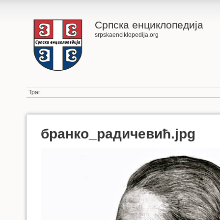
Српска енциклопедија
srpskaenciklopedija.org
Траг:
бранко_радичевић.jpg