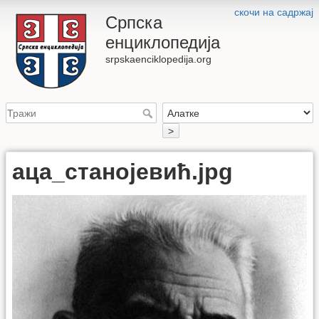
скочи на садржај
Српска
енциклопедија
srpskaenciklopedija.org
>
аца_станојевић.jpg