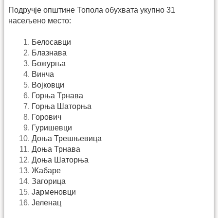
Подручје општине Топола обухвата укупно 31
насељено место:
Белосавци
Блазнава
Божурња
Винча
Војковци
Горња Трнава
Горња Шаторња
Горович
Гуришевци
Доња Трешњевица
Доња Трнава
Доња Шаторња
Жабаре
Загорица
Јарменовци
Јеленац