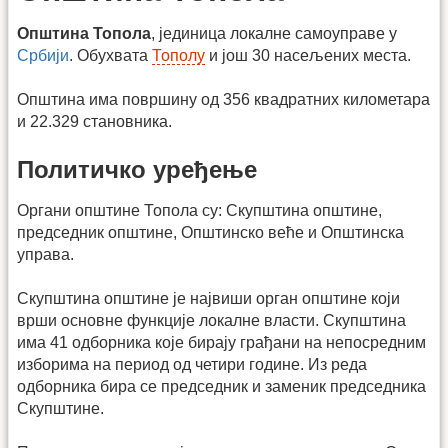
Општина Топола
, јединица локалне самоуправе у
Србији
. Обухвата
Тополу
и још 30 насељених места.
Општина има површину од 356 квадратних километара
и 22.329 становника.
Политичко уређење
Органи општине Топола су: Скупштина општине,
председник општине, Општинско веће и Општинска
управа.
Скупштина општине је највиши орган општине који
врши основне функције локалне власти. Скупштина
има 41 одборника које бирају грађани на непосредним
изборима на период од четири године. Из реда
одборника бира се председник и заменик председника
Скупштине.