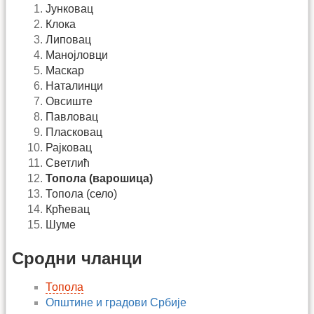
Јунковац
Клока
Липовац
Манојловци
Маскар
Наталинци
Овсиште
Павловац
Пласковац
Рајковац
Светлић
Топола (варошица)
Топола (село)
Крћевац
Шуме
Сродни чланци
Топола
Општине и градови Србије