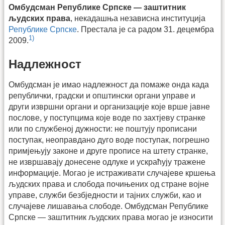
Омбудсман Републике Српске — заштитник
људских права
, некадашња независна институција
Републике Српске
. Престала је са радом 31. децембра
1)
2009.
Надлежност
Омбудсман је имао надлежност да помаже онда када
републички, градски и општински органи управе и
други извршни органи и организације које врше јавне
послове, у поступцима које воде по захтјеву странке
или по службеној дужности: не поштују прописани
поступак, неоправдано дуго воде поступак, погрешно
примјењују законе и друге прописе на штету странке,
не извршавају донесене одлуке и ускраћују тражене
информације. Могао је истраживати случајеве кршења
људских права и слобода почињених од стране војне
управе, служби безбједности и тајних служби, као и
случајеве лишавања слободе. Омбудсман Републике
Српске — заштитник људских права могао је износити