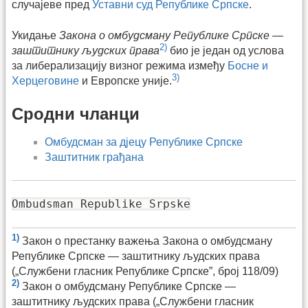
случајеве пред
Уставни суд Републике Српске
.
Укидање
Закона о омбудсману Републике Српске —
2)
заштитнику људских права
био је један од услова
за либерализацију визног режима између
Босне и
3)
Херцеговине
и Европске уније.
Сродни чланци
Омбудсман за дјецу Републике Српске
Заштитник грађана
Ombudsman Republike Srpske
1)
Закон о престанку важења Закона о омбудсману
Републике Српске — заштитнику људских права
(„Службени гласник Републике Српске”, број 118/09)
2)
Закон о омбудсману Републике Српске —
заштитнику људских права („Службени гласник