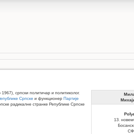
 1967), српски политичар и политиколог.
Мил
Републике Српске
и функционер
Партије
Михај
рпске радикалне странке Републике Српске
Рођ
13. новем
Босанск
СФ