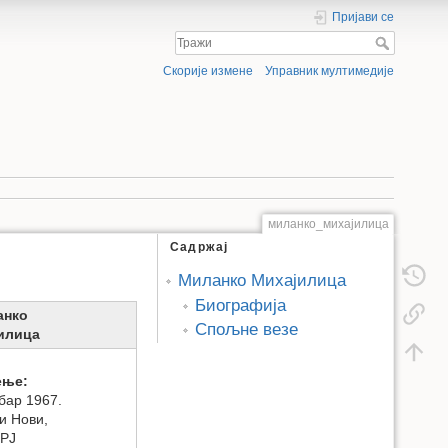
Пријави се
Скорије измене
Управник мултимедије
миланко_михајилица
Садржај
Миланко Михајилица
Биографија
анко
Спољне везе
илица
ење:
бар 1967.
и Нови,
РЈ