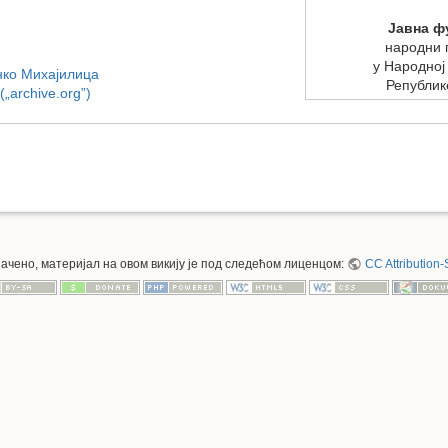
Јавна ф
народни 
у Народној
нко Михајилица
Републик
„archive.org”)
значено, материјал на овом викију је под следећом лиценцом:
CC Attribution-