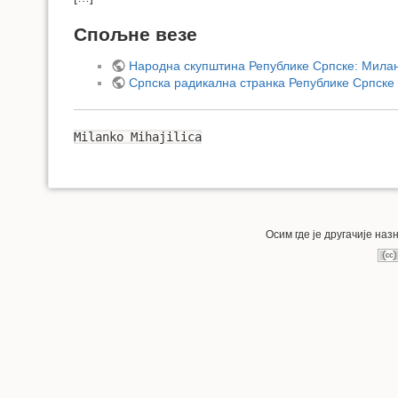
Спољне везе
Народна скупштина Републике Српске: Мила
Српска радикална странка Републике Српске (
Milanko Mihajilica
Осим где је другачије на