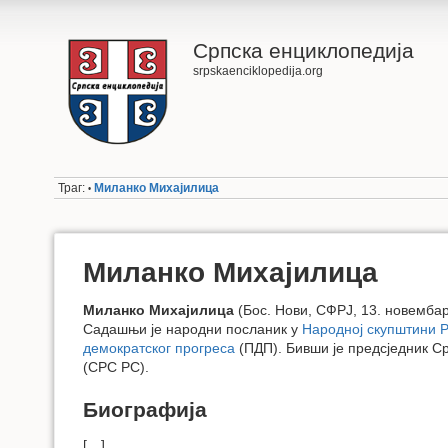
Српска енциклопедија
srpskaenciklopedija.org
Траг:
Миланко Михајилица
•
Миланко Михајилица
Миланко Михајилица
(Бос. Нови, СФРЈ, 13. новембар
Садашњи је народни посланик у
Народној скупштини 
демократског прогреса
(ПДП). Бивши је предсједник С
(СРС РС).
Биографија
[…]