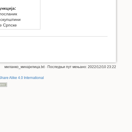
ункција:
посланик
 скупштини
е Српске
миланко_михајилица.txt
· Последњи пут мењано: 2022/12/10 23:22
Share Alike 4.0 International