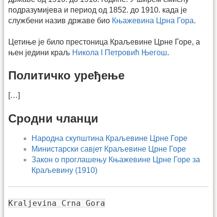
подразумијева и период од 1852. до 1910. када је
службени назив државе био
Књажевина Црна Гора
.
Цетиње је било престоница Краљевине Црне Горе, а
њен једини краљ
Никола I Петровић Његош
.
Политичко уређење
[…]
Сродни чланци
Народна скупштина Краљевине Црне Горе
Министарски савјет Краљевине Црне Горе
Закон о проглашењу Књажевине Црне Горе за
Краљевину (1910)
Kraljevina Crna Gora