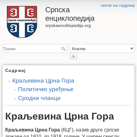
скочи на садржај
Српска
енциклопедија
srpskaenciklopedija.org
>
Садржај
Краљевина Црна Гора
Политичко уређење
Сродни чланци
Краљевина Црна Гора
Краљевина Црна Гора
(КЦГ), назив друге српске
државе од 1910. до 1918. године. У ширем смислу