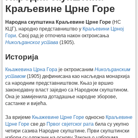
Краљевине Црне Горе
Народна скупштина Краљевине Црне Горе
(НС
КЦГ), народно представништво у
Краљевини Црној
Гори
. Свој рад је отпочела након октроисања
Никољданског устава
(1905).
Историја
Књажевина Црна Гора
је октроисаним
Никољданским
уставом
(1905) дефинисана као насљедна монархија
са народним представништвом. Књаз је вршио
законодавну власт заједно са Народном скупштином.
Она је замијенила дотадашње народне зборове,
састанке и вијећа.
За вријеме
Књажевине Црне Горе
односно
Краљевине
Црне Горе
све до
Првог свјетског рата
била су укупно
четири сазива Народне скупштине. Први скупштински
избори су одржани на основу
Закона о изборима