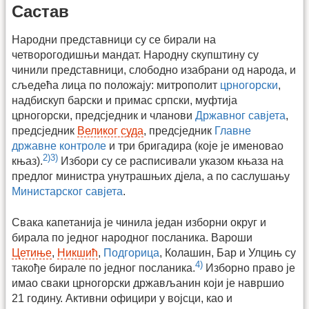
Састав
Народни представници су се бирали на
четворогодишњи мандат. Народну скупштину су
чинили представници, слободно изабрани од народа, и
сљедећа лица по положају: митрополит
црногорски
,
надбискуп барски и примас српски, муфтија
црногорски, предсједник и чланови
Државног савјета
,
предсједник
Великог суда
, предсједник
Главне
државне контроле
и три бригадира (које је именовао
2)
3)
књаз).
Избори су се расписивали указом књаза на
предлог министра унутрашњих дјела, а по саслушању
Министарског савјета
.
Свака капетанија је чинила један изборни округ и
бирала по једног народног посланика. Вароши
Цетиње
,
Никшић
,
Подгорица
, Колашин, Бар и Улцињ су
4)
такође бирале по једног посланика.
Изборно право је
имао сваки црногорски држављанин који је навршио
21 годину. Активни официри у војсци, као и