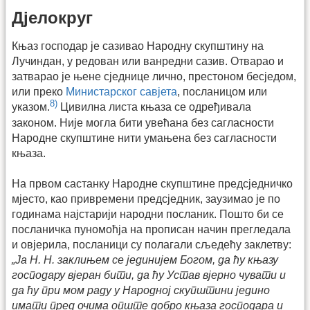
Дјелокруг
Књаз господар је сазивао Народну скупштину на
Лучиндан, у редован или ванредни сазив. Отварао и
затварао је њене сједнице лично, престоном бесједом,
или преко
Министарског савјета
, посланицом или
8)
указом.
Цивилна листа књаза се одређивала
законом. Није могла бити увећана без сагласности
Народне скупштине нити умањена без сагласности
књаза.
На првом састанку Народне скупштине предсједничко
мјесто, као привремени предсједник, заузимао је по
годинама најстарији народни посланик. Пошто би се
посланичка пуномоћја на прописан начин прегледала
и овјерила, посланици су полагали сљедећу заклетву:
„Ја Н. Н. заклињем се јединијем Богом, да ћу књазу
господару вјеран бити, да ћу Устав вјерно чувати и
да ћу при мом раду у Народној скупштини једино
имати пред очима опште добро књаза господара и