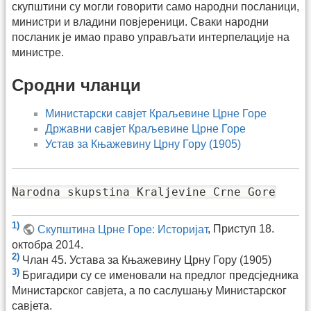
скупштини су могли говорити само народни посланици,
министри и владини повјереници. Сваки народни
посланик је имао право управљати интерпелације на
министре.
Сродни чланци
Министарски савјет Краљевине Црне Горе
Државни савјет Краљевине Црне Горе
Устав за Књажевину Црну Гору (1905)
Narodna skupstina Kraljevine Crne Gore
1)
Скупштина Црне Горе: Историјат
, Приступ 18.
октобра 2014.
2)
Члан 45. Устава за Књажевину Црну Гору (1905)
3)
Бригадири су се именовали на предлог предсједника
Министарског савјета, а по саслушању Министарског
савјета.