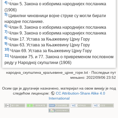
4)
Члан 5. Закона о изборима народнијех посланика
(1906)
5)
Цивилни чиновници војне струке су могли бирати
народне посланике.
6)
Члан 8. Закона о изборима народнијех посланика
7)
Члан 9. Закона о изборима народнијех посланика
8)
Члан 17. Устава за Књажевину Црну Гору
9)
Члан 63. Устава за Књажевину Црну Гору
10)
Члан 69. Устава за Књажевину Црну Гору
11)
Чланови 75. и 77. Закона о привременом пословном
реду у Народној скупштини (1906)
народна_скупштина_краљевине_црне_горе.txt
· Последњи пут
мењано: 2022/09/06 23:52
Осим где је другачије назначено, материјал на овом викију је под
следећом лиценцом:
CC Attribution-Share Alike 4.0
International