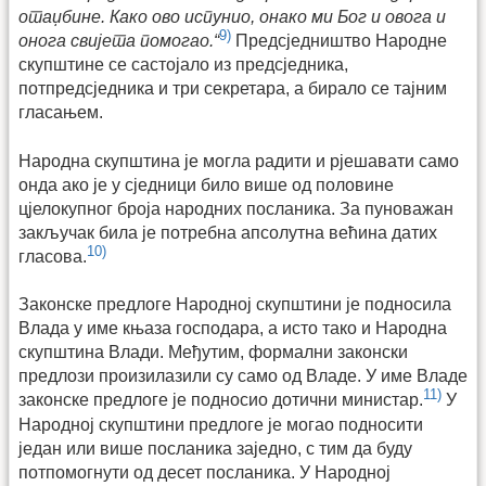
отаџбине. Како ово испунио, онако ми Бог и овога и
9)
онога свијета помогао.“
Предсједништво Народне
скупштине се састојало из предсједника,
потпредсједника и три секретара, а бирало се тајним
гласањем.
Народна скупштина је могла радити и рјешавати само
онда ако је у сједници било више од половине
цјелокупног броја народних посланика. За пуноважан
закључак била је потребна апсолутна већина датих
10)
гласова.
Законске предлоге Народној скупштини је подносила
Влада у име књаза господара, а исто тако и Народна
скупштина Влади. Међутим, формални законски
предлози произилазили су само од Владе. У име Владе
11)
законске предлоге је подносио дотични министар.
У
Народној скупштини предлоге је могао подносити
један или више посланика заједно, с тим да буду
потпомогнути од десет посланика. У Народној