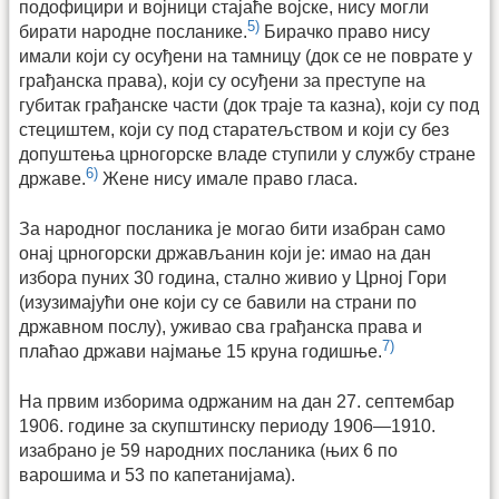
подофицири и војници стајаће војске, нису могли
5)
бирати народне посланике.
Бирачко право нису
имали који су осуђени на тамницу (док се не поврате у
грађанска права), који су осуђени за преступе на
губитак грађанске части (док траје та казна), који су под
стециштем, који су под старатељством и који су без
допуштења црногорске владе ступили у службу стране
6)
државе.
Жене нису имале право гласа.
За народног посланика је могао бити изабран само
онај црногорски држављанин који је: имао на дан
избора пуних 30 година, стално живио у Црној Гори
(изузимајући оне који су се бавили на страни по
државном послу), уживао сва грађанска права и
7)
плаћао држави најмање 15 круна годишње.
На првим изборима одржаним на дан 27. септембар
1906. године за скупштинску периоду 1906—1910.
изабрано је 59 народних посланика (њих 6 по
варошима и 53 по капетанијама).