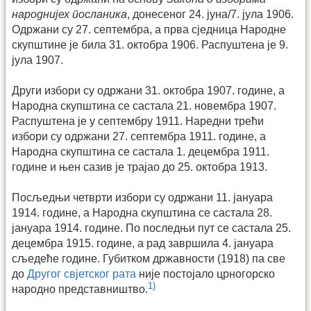
народнијех посланика
, донесеног 24. јуна/7. јула 1906.
Одржани су 27. септембра, а прва сједница Народне
скупштине је била 31. октобра 1906. Распуштена је 9.
јула 1907.
Други избори су одржани 31. октобра 1907. године, а
Народна скупштина се састала 21. новембра 1907.
Распуштена је у септембру 1911. Наредни трећи
избори су одржани 27. септембра 1911. године, а
Народна скупштина се састала 1. децембра 1911.
године и њен сазив је трајао до 25. октобра 1913.
Посљедњи четврти избори су одржани 11. јануара
1914. године, а Народна скупштина се састала 28.
јануара 1914. године. По последњи пут се састала 25.
децембра 1915. године, а рад завршила 4. јануара
сљедеће године. Губитком државности (1918) па све
до
Другог свјетског рата
није постојало црногорско
1)
народно представништво.