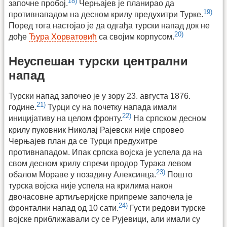
18)
започне пробој.
Черњајев је планирао да
19)
противнападом на десном крилу предухитри Турке.
Поред тога настојао је да одгађа турски напад док не
20)
дође
Ђура Хорватовић
са својим корпусом.
Неуспешан турски централни
напад
Турски напад започео је у зору 23. августа 1876.
21)
године.
Турци су на почетку напада имали
22)
иницијативу на целом фронту.
На српском десном
крилу пуковник Николај Рајевски није спровео
Черњајев план да се Турци предухитре
противнападом. Ипак српска војска је успела да на
свом десном крилу спречи продор Турака левом
23)
обалом Мораве у позадину Алексинца.
Пошто
турска војска није успела на крилима након
двочасовне артиљеријске припреме започела је
24)
фронтални напад од 10 сати.
Густи редови турске
војске приближавали су се Рујевици, али имали су