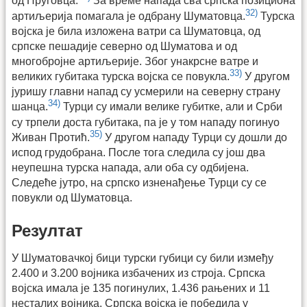
од Пруговца.
За време напада сва српска позициона
32)
артиљерија помагала је одбрану Шуматовца.
Турска
војска је била изложена ватри са Шуматовца, од
српске пешадије северно од Шуматова и од
многобројне артиљерије. Због унакрсне ватре и
33)
великих губитака турска војска се повукла.
У другом
јуришу главни напад су усмерили на северну страну
34)
шанца.
Турци су имали велике губитке, али и Срби
су трпели доста губитака, па је у том нападу погинуо
35)
Живан Протић.
У другом нападу Турци су дошли до
испод грудобрана. После тога следила су још два
неупешна турска напада, али оба су одбијена.
Следеће јутро, на српско изненађење Турци су се
повукли од Шуматовца.
Резултат
У Шуматовачкој бици турски губици су били између
2.400 и 3.200 војника избачених из строја. Српска
војска имала је 135 погинулих, 1.436 рањених и 11
несталих војника. Српска војска је победила у