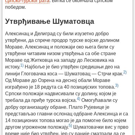
српско-турског рата
. Битка се окончала српском
победом.
Утврђивање Шуматовца
Алексинац и Делиград су били изузетно добро
утврђени, да спрече продор турске војске долином
Мораве. Алексинац и положаји око њега били су
утврђени читавим низом утврђења са обе стране
Мораве од Житковца на западу до Лесковика на
1)
истоку.
Најбоље је био утврђен средишњи део на
2)
линији Глоговачка коса — Шуматовац — Стрчи крак.
Од Мораве до Озрена на десној обали Мораве
3)
изграђено је 18 редута са 40 позицијских топова.
Српски положаји надвисивали су долину, којом је
4)
требала да приђе турска војска.
Омогућавали су
добру организацију обране. Плато Рујевице је
представљао главни ослонац одбране Алексинца и са
14 позиционих топова могао је да помогне било којем
5)
другом угроженом положају.
Шуматовачки вис у прво
време није био утврђен, јер су раније сматрали да се