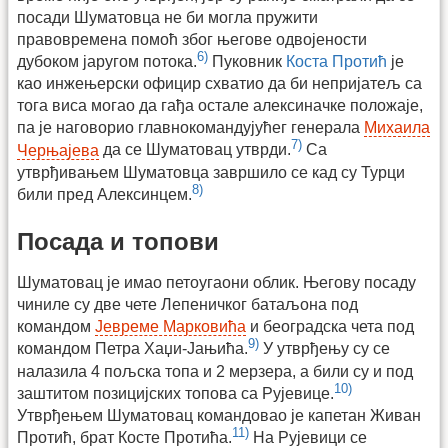
посади Шуматовца не би могла пружити
правовремена помоћ због његове одвојености
6)
дубоком јаругом потока.
Пуковник
Коста Протић
је
као инжењерски официр схватио да би непријатељ са
тога виса могао да гађа остале алексиначке положаје,
па је наговорио главнокомандујућег генерала
Михаила
7)
Черњајева
да се Шуматовац утврди.
Са
утврђивањем Шуматовца завршило се кад су Турци
8)
били пред Алексинцем.
Посада и топови
Шуматовац је имао петоугаони облик. Његову посаду
чиниле су две чете Лепеничког батаљона под
командом
Јевреме Марковића
и београдска чета под
9)
командом Петра Хаџи-Јањића.
У утврђењу су се
налазила 4 пољска топа и 2 мерзера, а били су и под
10)
заштитом позицијских топова са Рујевице.
Утврђењем Шуматовац командовао је капетан Живан
11)
Протић, брат Косте Протића.
На Рујевици се