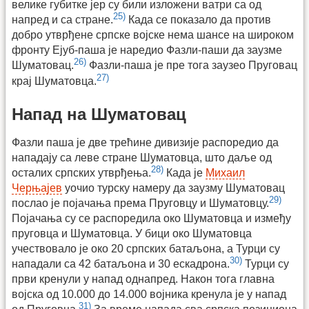
велике губитке јер су били изложени ватри са од
25)
напред и са стране.
Када се показало да против
добро утврђене српске војске нема шансе на широком
фронту Ејуб-паша је наредио Фазли-паши да заузме
26)
Шуматовац.
Фазли-паша је пре тога заузео Пруговац
27)
крај Шуматовца.
Напад на Шуматовац
Фазли паша је две трећине дивизије распоредио да
нападају са леве стране Шуматовца, што даље од
28)
осталих српских утврђења.
Када је
Михаил
Черњајев
уочио турску намеру да заузму Шуматовац
29)
послао је појачања према Пруговцу и Шуматовцу.
Појачања су се распоредила око Шуматовца и између
пруговца и Шуматовца. У бици око Шуматовца
учествовало је око 20 српских батаљона, а Турци су
30)
нападали са 42 батаљона и 30 ескадрона.
Турци су
први кренули у напад однапред. Након тога главна
војска од 10.000 до 14.000 војника кренула је у напад
31)