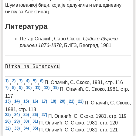
Шуматовачкој бици, која је одлучила и вишедневну
битку за Алексинац.
Литература
Петар Опачић, Саво Скоко,
Српско-турски
ратови 1876-1878
, БИГЗ, Београд, 1981.
Bitka na Sumatovcu
1)
2)
3)
4)
5)
6)
,
,
,
,
,
П. Опачић, С. Скоко, 1981, стр. 116
7)
8)
9)
10)
11)
12)
19)
,
,
,
,
,
,
П. Опачић, С. Скоко, 1981, стр.
117
13)
14)
15)
16)
17)
18)
20)
21)
22)
,
,
,
,
,
,
,
,
П. Опачић, С. Скоко,
1981, стр. 118
23)
24)
25)
26)
27)
,
,
,
,
П. Опачић, С. Скоко, 1981, стр. 119
28)
29)
30)
31)
,
,
,
П. Опачић, С. Скоко, 1981, стр. 120
32)
33)
34)
35)
,
,
,
П. Опачић, С. Скоко, 1981, стр. 121