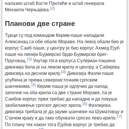
налазио штаб Косте Протиће и штаб генерала
12)
Михаила Черњајева.
Планови две стране
Турци су под командом Керим-паше нападали
Алексинац са обе обале Мораве. На левој обали био је
корпус Саиб паше, у центру је био корпус Ахмед Ејуб
паше на линији Бујмирско брдо-Бујмирски брег-
13)
Пруговац.
Унутар тога корпуса Сулејман-пашина
дивизија била је на левом крилу и центру, а Сабијева
14)
дивизија на десном крилу.
Дивизија Фазли-паше
упућена је према североисточним српским
15)
шанчевима.
Керим паша је одлучио да напад
започне на оба крила са две стране Мораве, па је
Саибов корпус први требао да нападне и да покуша
16)
заобилажење српског десног крила.
Фазлијева
дивизија требала је да зауме шанчеве на Шуматовцу и
17)
Стрчем краку и да тако обухвати српско лево крило.
По плану тек након тога Ејубов корпус је требао да