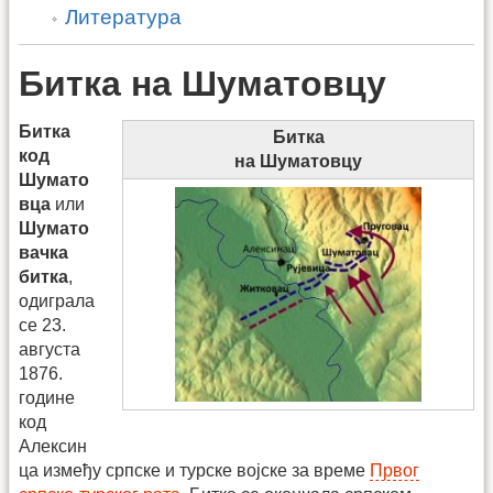
Литература
Битка на Шуматовцу
Битка
Битка
код
на Шуматовцу
Шумато
вца
или
Шумато
вачка
битка
,
одиграла
се 23.
августа
1876.
године
код
Алексин
ца између српске и турске војске за време
Првог