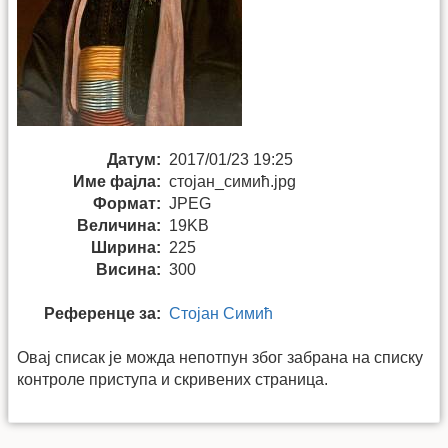
Датум:
2017/01/23 19:25
Име фајла:
стојан_симић.jpg
Формат:
JPEG
Величина:
19KB
Ширина:
225
Висина:
300
Референце за:
Стојан Симић
Овај списак је можда непотпун због забрана на списку
контроле приступа и скривених страница.