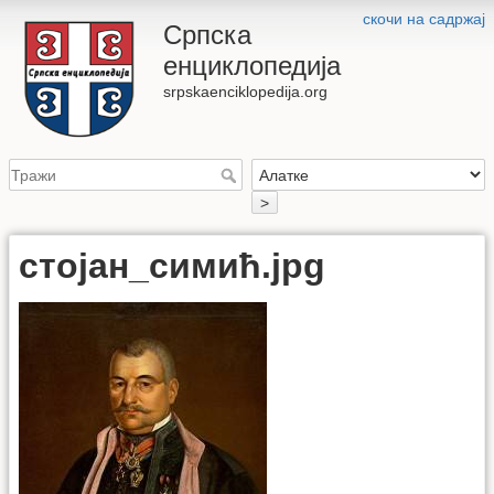
скочи на садржај
Српска
енциклопедија
srpskaenciklopedija.org
>
стојан_симић.jpg