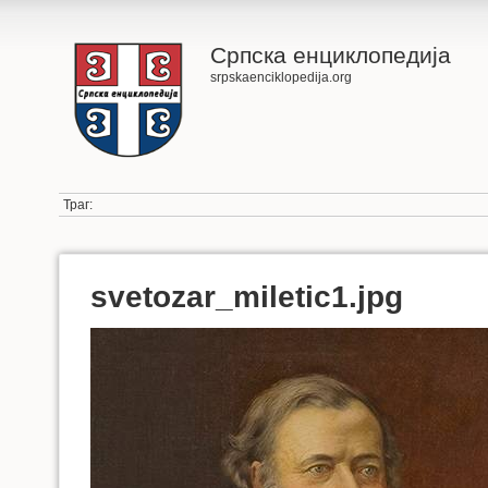
Српска енциклопедија
srpskaenciklopedija.org
Траг:
svetozar_miletic1.jpg