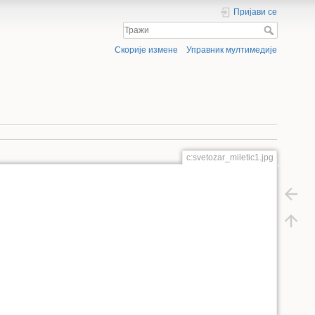
Пријави се
Скорије измене
Управник мултимедије
с:svetozar_miletic1.jpg