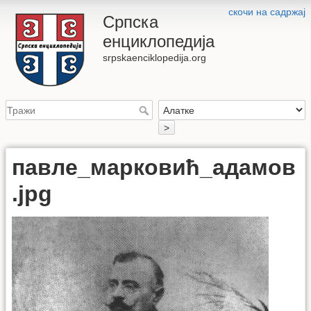
скочи на садржај
Српска
енциклопедија
srpskaenciklopedija.org
>
павле_марковић_адамов
.jpg