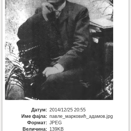
Датум:
2014/12/25 20:55
Име фајла:
павле_марковић_адамов.jpg
Формат:
JPEG
Величина:
139KB