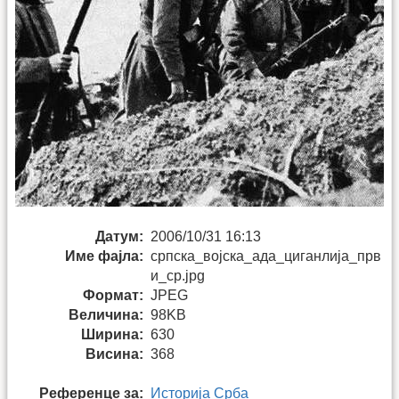
Датум:
2006/10/31 16:13
Име фајла:
српска_војска_ада_циганлија_прв
и_ср.jpg
Формат:
JPEG
Величина:
98KB
Ширина:
630
Висина:
368
Референце за:
Историја Срба