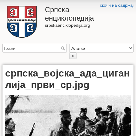
скочи на садржај
Српска
енциклопедија
srpskaenciklopedija.org
>
српска_војска_ада_циган
лија_први_ср.jpg