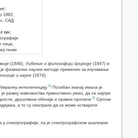
рт:
ар 1882.
гс, САД
т по:
тографији
г лица;
ој тачки
емије
(1846),
Уџбеник о филозофији природе
(1847) и
е је физикалне научне методе применио за изучавање
лигије и науке
(1874).
1)
бералну интелигенцију.
Посебан значај имала је
а је развој човечанства првенствено уман, да се најпре
2)
едности, друштвени обичаји и правни прописи.
Српски
идејама, а то су сматрали да се може остварити
а у спектрографији, па је спектрографском анализом