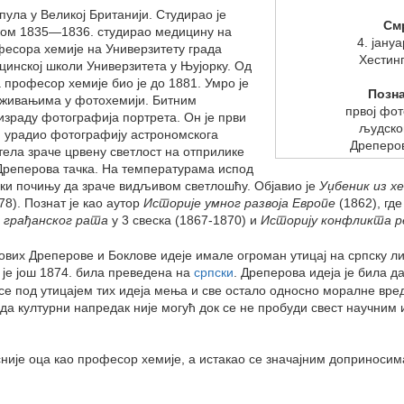
рпула у Великој Британији. Студирао је
См
током 1835—1836. студирао медицину на
4. јану
офесора хемије на Универзитету града
Хестин
цинској школи Универзитета у Њујорку. Од
 професор хемије био је до 1881. Умро је
Позна
траживањима у фотохемији. Битним
првој фо
израду фотографија портрета. Он је први
људско
. урадио фотографију астрономскога
Дреперов
 тела зраче црвену светлост на отприлике
е Дреперова тачка. На температурама испод
ачки почињу да зраче видљивом светлошћу. Објавио је
Уџбеник из х
78). Познат је као аутор
Историје умног развоја Европе
(1862), гд
 грађанског рата
у 3 свеска (1867-1870) и
Историју конфликта ре
ових Дреперове и Боклове идеје имале огроман утицај на српску ли
а је још 1874. била преведена на
српски
. Дреперова идеја је била д
а се под утицајем тих идеја мења и све остало односно моралне вр
а културни напредак није могућ док се не пробуди свест научним 
ије оца као професор хемије, а истакао се значајним доприносим