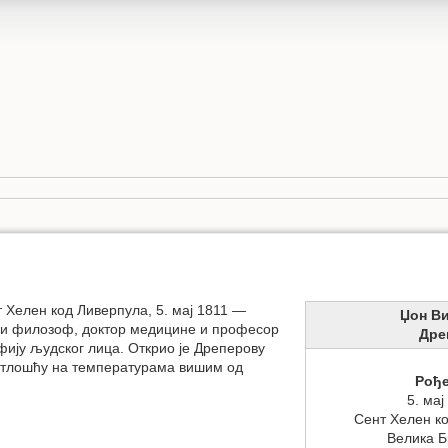
т Хелен код Ливерпула, 5. мај 1811 —
Џон В
р и филозоф, доктор медицине и професор
Дре
фију људског лица. Открио је Дреперову
ветлошћу на температурама вишим од
Рођ
5. мај
Сент Хелен к
Велика Б