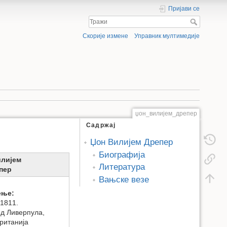
Пријави се
Скорије измене
Управник мултимедије
џон_вилијем_дрепер
Садржај
Џон Вилијем Дрепер
Биографија
илијем
Литература
пер
Вањске везе
ење:
 1811.
од Ливерпула,
ританија