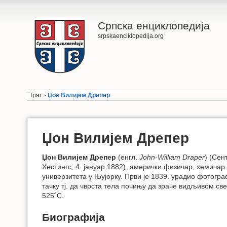
Српска енциклопедија
srpskaenciklopedija.org
Траг:
Џон Вилијем Дрепер
•
Џон Вилијем Дрепер
Џон Вилијем Дрепер
(енгл.
John-William Draper
) (Сен
Хестингс, 4. јануар 1882), амерички физичар, хемича
универзитета у Њујорку. Први је 1839. урадио фотогра
тачку тј. да чврста тела почињу да зраче видљивом с
525˚C.
Биографија