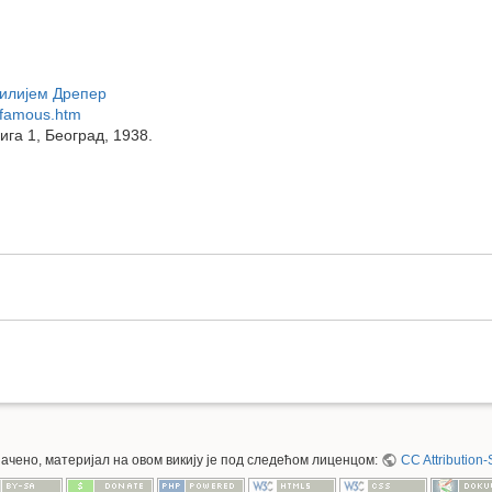
Вилијем Дрепер
/famous.htm
њига 1, Београд, 1938.
значено, материјал на овом викију је под следећом лиценцом:
CC Attribution-