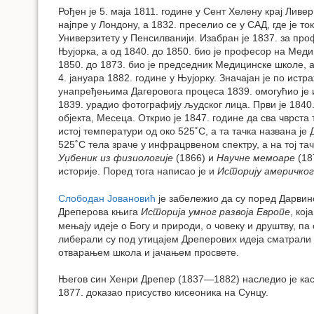
Рођен је 5. маја 1811. године у Сент Хелену крај Ливе
најпре у Лондону, а 1832. преселио се у САД, где је 
Универзитету у Пенсилванији. Изабран је 1837. за пр
Њујорка, а од 1840. до 1850. био је професор на Меди
1850. до 1873. био је председник Медицинске школе, а
4. јануара 1882. године у Њујорку. Значајан је по ис
унапређењима Дагеровога процеса 1839. омогућио је 
1839. урадио фотографију људског лица. Први је 1840
објекта, Месеца. Открио је 1847. године да сва чврста
истој температури од око 525˚C, а та тачка названа ј
525˚C тела зраче у инфрацрвеном спектру, а на тој т
Уџбеник из физиологије
(1866) и
Научне мемоаре
(18
историје. Поред тога написао је и
Историју америчког
Слободан Јовановић
је забележио да су поред Дарвин
Дреперова књига
Историја умног развоја Европе
, кој
мењају идеје о Богу и природи, о човеку и друштву, п
либерали су под утицајем Дреперових идеја сматрали д
отварањем школа и јачањем просвете.
Његов син Хенри Дрепер (1837—1882) наследио је касн
1877. доказао присуство кисеоника на Сунцу.