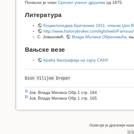
Почасни је члан
Српског ученог друштва
од 1875.
Литература
Енциклопедија Британика 1911, чланак Џон 
http://www.historybroker.com/light/web/Famous
С. Јовановић,
Влада Милана Обреновића
, к
Вањске везе
Краћа биографија на сајту САНУ
Dzon Vilijem Dreper
1)
Јов. Влада Милана Обр.1 стр. 164
2)
Јов. Влада Милана Обр.1 стр. 165
Осим где је другачије на