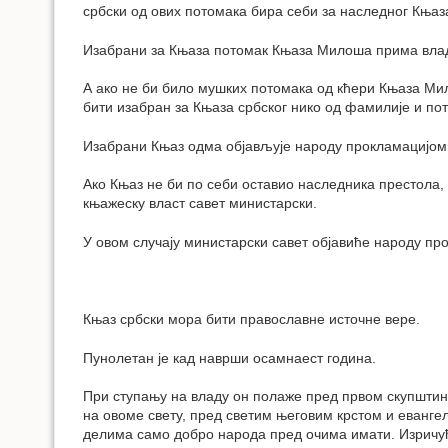
србски од ових потомака бира себи за наследног Књаза 
Изабрани за Књаза потомак Књаза Милоша прима вла
А ако не би било мушких потомака од кћери Књаза Ми
бити изабран за Књаза србског нико од фамилије и пот
Изабрани Књаз одма објављује народу прокламацијом 
Ако Књаз не би по себи оставио наследника престола,
књажеску власт савет министарски.
У овом случају министарски савет објавиће народу п
Књаз србски мора бити православне источне вере.
Пунолетан је кад наврши осамнаест година.
При ступању на владу он полаже пред првом скупштином
на овоме свету, пред светим његовим крстом и еванге
делима само добро народа пред очима имати. Изричући