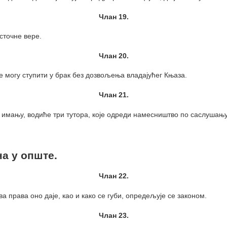
Члан 19.
сточне вере.
Члан 20.
е могу ступити у брак без дозвољења владајућег Књаза.
Члан 21.
 имању, водиће три тутора, које одреди намесништво по саслушању
на у опште.
Члан 22.
ва права оно даје, као и како се губи, опредељује се законом.
Члан 23.