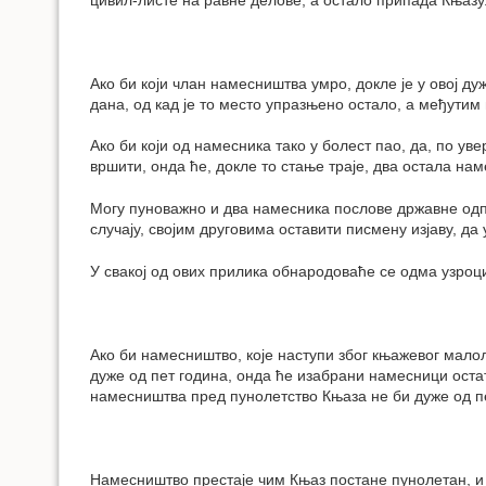
Ако би који члан намесништва умро, докле је у овој 
дана, од кад је то место упразњено остало, а међутим
Ако би који од намесника тако у болест пао, да, по ув
вршити, онда ће, докле то стање траје, два остала н
Могу пуноважно и два намесника послове државне одпра
случају, својим друговима оставити писмену изјаву, да
У свакој од ових прилика обнародоваће се одма узроц
Ако би намесништво, које наступи због књажевог малол
дуже од пет година, онда ће изабрани намесници остат
намесништва пред пунолетство Књаза не би дуже од пе
Намесништво престаје чим Књаз постане пунолетан, и 