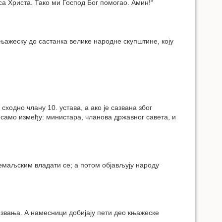
а Христа. Тако ми Господ Бог помогао. Амин!“
њажеску до састанка велике народне скупштине, коју
ходно члану 10. устава, а ако је сазвана због
само између: министара, чланова државног савета, и
земаљским владати се; а потом објављују народу
г звања. А намесници добијају пети део књажеске