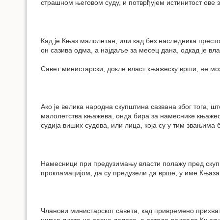
страшном његовом суду, и потврђујем истинитост ове 
Кад је Књаз малолетан, или кад без наследника прест
он сазива одма, а најдаље за месец дана, одкад је вл
Савет министарски, докле власт књажеску врши, не м
Ако је велика народна скупштина сазвана због тога, шт
малолетства књажева, онда бира за намеснике књажеск
судија виших судова, или лица, која су у тим звањима
Намесници при предузимању власти полажу пред скупшт
прокламацијом, да су предузели да врше, у име Књаза,
Чланови министарског савета, кад привремено прихвата
цивил-листе на равне делове, а остало припада Књазу