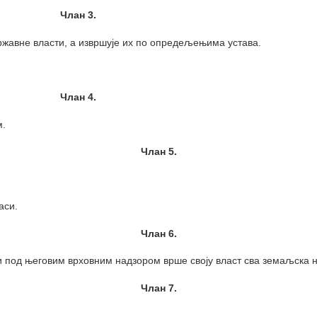
Члан 3.
државне власти, а извршује их по опредељењима устава.
Члан 4.
м.
Члан 5.
аси.
Члан 6.
и под његовим врховним надзором врше своју власт сва земаљска
Члан 7.