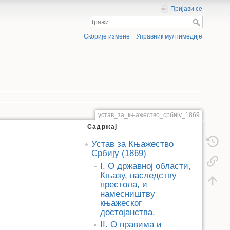
Пријави се
Скорије измене
Управник мултимедије
устав_за_књажество_србију_1869
Садржај
Устав за Књажество
Србију (1869)
I. О државној области,
Књазу, наследству
престола, и
намесништву
књажеског
достојанства.
II. О правима и