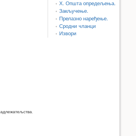
X. Општа опредељења.
Закључење.
Прелазно наређење.
Сродни чланци
Извори
 надлежатељства.