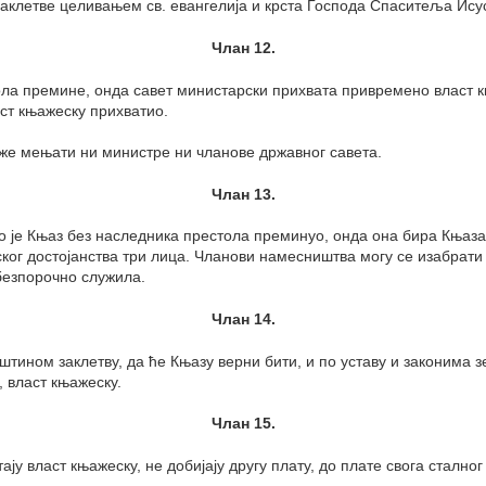
заклетве целивањем св. евангелија и крста Господа Спаситеља Исус
Члан 12.
ола премине, онда савет министарски прихвата привремено власт к
аст књажеску прихватио.
оже мењати ни министре ни чланове државног савета.
Члан 13.
о је Књаз без наследника престола преминуо, онда она бира Књаза с
ог достојанства три лица. Чланови намесништва могу се изабрати 
 безпорочно служила.
Члан 14.
ином заклетву, да ће Књазу верни бити, и по уставу и законима 
 власт књажеску.
Члан 15.
ју власт књажеску, не добијају другу плату, до плате свога стално
.