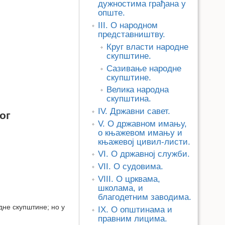
дужностима грађана у
опште.
III. О народном
представништву.
Круг власти народне
скупштине.
Сазивање народне
скупштине.
Велика народна
скупштина.
IV. Државни савет.
ог
V. О државном имању,
о књажевом имању и
књажевој цивил-листи.
VI. О државној служби.
VII. О судовима.
VIII. О црквама,
школама, и
благодетним заводима.
дне скупштине; но у
IX. О општинама и
правним лицима.