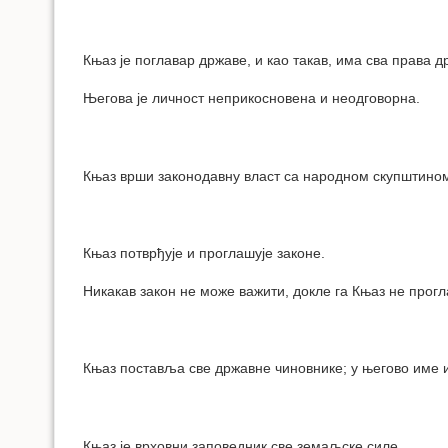
Књаз је поглавар државе, и као такав, има сва права 
Његова је личност неприкосновена и неодговорна.
Књаз врши законодавну власт са народном скупштино
Књаз потврђује и проглашује законе.
Никакав закон не може важити, докле га Књаз не прогл
Књаз поставља све државне чиновнике; у његово име 
Књаз је врховни заповедник све земаљске силе.