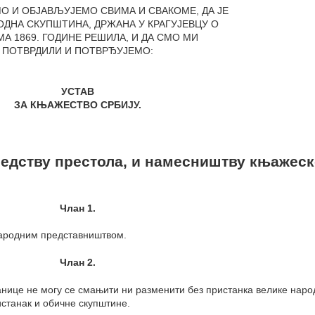
О И ОБЈАВЉУЈЕМО СВИМА И СВАКОМЕ, ДА ЈЕ
ОДНА СКУПШТИНА, ДРЖАНА У КРАГУЈЕВЦУ О
А 1869. ГОДИНЕ РЕШИЛА, И ДА СМО МИ
ПОТВРДИЛИ И ПОТВРЂУЈЕМО:
УСТАВ
ЗА КЊАЖЕСТВО СРБИЈУ.
следству престола, и намесништву књажеск
Члан 1.
народним представништвом.
Члан 2.
анице не могу се смањити ни разменити без пристанка велике наро
станак и обичне скупштине.