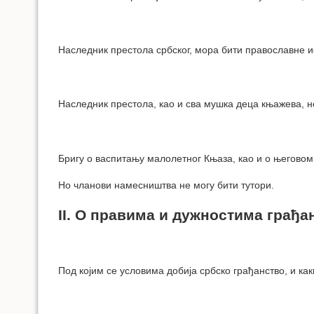
Наследник престола србског, мора бити православне и
Наследник престола, као и сва мушка деца књажева, н
Бригу о васпитању малолетног Књаза, као и о његовом
Но чланови намесништва не могу бити тутори.
II. О правима и дужностима грађа
Под којим се условима добија србско грађанство, и как