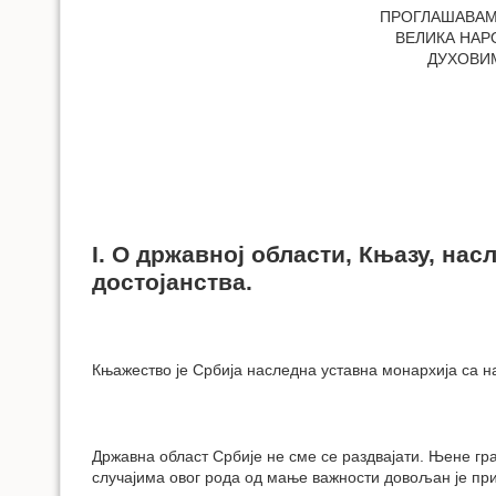
ПРОГЛАШАВАМ
ВЕЛИКА НАР
ДУХОВИМ
I. О државној области, Књазу, на
достојанства.
Књажество је Србија наследна уставна монархија са 
Државна област Србије не сме се раздвајати. Њене гр
случајима овог рода од мање важности довољан је при