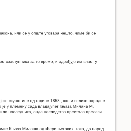
закона, или се у опште уговара нешто, чиме би се
стозаступника за то време, и одређује им власт у
ске скупштине од године 1858., као и велике народне
но је у племену сада владајућег Књаза Милана М.
и било наследника, онда наследство престола прелази
омке Књаза Милоша од кћери његових, тако, да народ