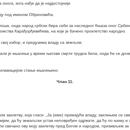
онога, кога нађе да је најдостојнији.
ду под именом Обреновића.
лоша, онда народ србски бира себи за наследног Књаза оног Србин
омства Карађорђевићева, на које је бачено проклетство народно.
свој избор, и предузима владу са земљом.
 али је књагиња у време његове смрти трудна била, онда ће се до
рокламацијом стање књагињино.
Члан 11.
 заклетву, која гласи: „Ја (име) примајући владу, заклињем се све
лијем, да ћу земаљски устав неповређен одржати, да ћу по њему и 
 свечано ову моју заклетву пред Богом и народом, призивљем за с