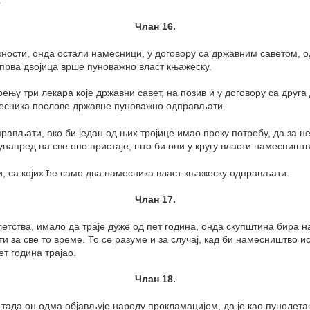
Члан 16.
дужности, онда остали намесници, у договору са државним саветом,
 прва двојица врше пуноважно власт књажеску.
ерењу три лекара које државни савет, на позив и у договору са друг
амесника послове државне пуноважно одправљати.
вљати, ако би један од њих тројице имао преку потребу, да за нек
 унапред на све оно пристаје, што би они у кругу власти намесништ
и, са којих ће само два намесника власт књажеску одправљати.
Члан 17.
етства, имало да траје дуже од пет година, онда скупштина бира на
и за све то време. То се разуме и за случај, кад би намесништво и
т година трајао.
Члан 18.
тада он одма објављује народу прокламацијом, да је као пунолета