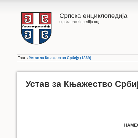
Српска енциклопедија
srpskaenciklopedija.org
Траг:
Устав за Књажество Србију (1869)
•
Устав за Књажество Србиј
НАМЕ