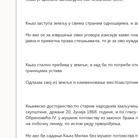
Књаз заступа земљу у свима страним одношајима, и з
Но ако се за извршење ових уговора изискује какво пл
јавна и приватна права стешњавала, то је за ово нужд
Књаз стално пребива у земљи, а кад би по потреби от
границама устава.
Одлазак свој из земље и наименовање местозаступник
Књажеско достојанство по старим народним закључењим
скупштине, држане 20. Јунија 1868. године, и по глас
Обреновића IV. у мушком потомству из законог брака п
на побочну линију, по истом реду прворођења.
Но ако би садањи Књаз Милан без мушког потомства п