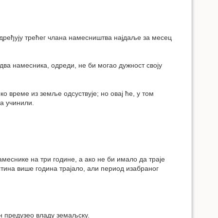
 одређују трећег члана намесништва најдаље за месец
а два намесника, одреди, не би могао дужност своју
о време из земље одсуствује; но овај ће, у том
ва учинили.
меснике на три године, а ако не би имало да траје
стина више година трајало, али период изабраног
н предузео владу земаљску.