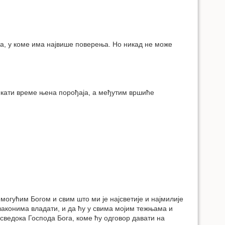
а, у коме има највише поверења. Но никад не може
чекати време њена порођаја, а међутим вршиће
могућим Богом и свим што ми је најсветије и најмилије
законима владати, и да ћу у свима мојим тежњама и
ведока Господа Бога, коме ћу одговор давати на