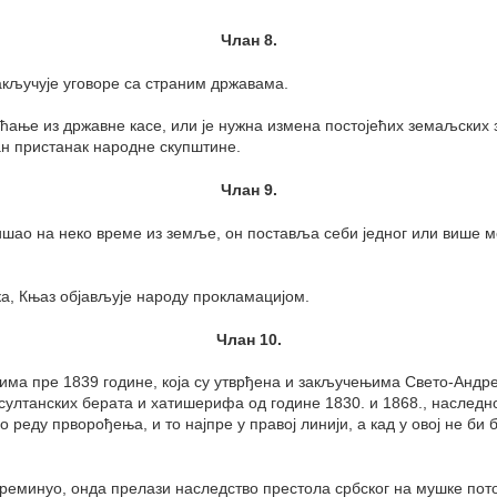
Члан 8.
акључује уговоре са страним државама.
аћање из државне касе, или је нужна измена постојећих земаљских 
ан пристанак народне скупштине.
Члан 9.
ишао на неко време из земље, он поставља себи једног или више ме
а, Књаз објављује народу прокламацијом.
Члан 10.
а пре 1839 године, која су утврђена и закључењима Свето-Андреј
у султанских берата и хатишерифа од године 1830. и 1868., наслед
о реду прворођења, и то најпре у правој линији, а кад у овој не б
реминуо, онда прелази наследство престола србског на мушке пот