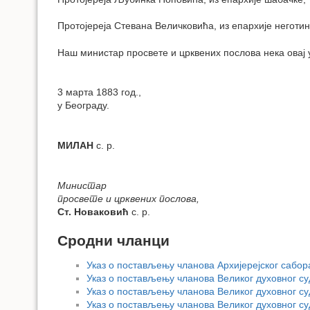
Протојереја Стевана Величковића, из епархије неготин
Наш министар просвете и црквених послова нека овај 
3 марта 1883 год.,
у Београду.
МИЛАН
с. р.
Министар
просвете и црквених послова,
Ст. Новаковић
с. р.
Сродни чланци
Указ о постављењу чланова Архијерејског сабор
Указ о постављењу чланова Великог духовног су
Указ о постављењу чланова Великог духовног су
Указ о постављењу чланова Великог духовног су