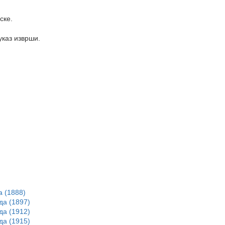
ске.
указ изврши.
а (1888)
да (1897)
да (1912)
да (1915)