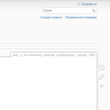
Пријави се
Скорије измене
Управник мултимедије
указ_о_постављењу_чланова_архијерејског_сабора_1883