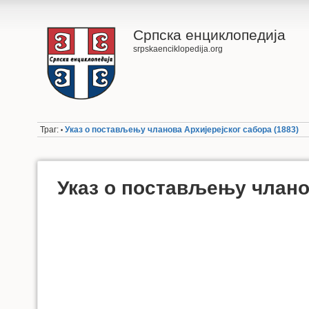
Српска енциклопедија
srpskaenciklopedija.org
Траг:
Указ о постављењу чланова Архијерејског сабора (1883)
•
Указ о постављењу чланов