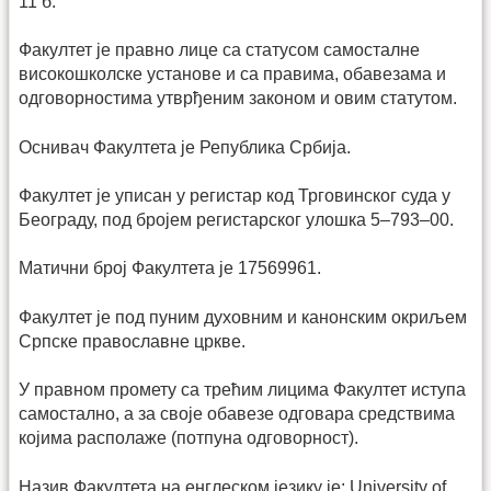
11 б.
Факултет је правно лице са статусом самосталне
високошколске установе и са правима, обавезама и
одговорностима утврђеним законом и овим статутом.
Оснивач Факултета је Република Србија.
Факултет је уписан у регистар код Трговинског суда у
Београду, под бројем регистарског улошка 5–793–00.
Матични број Факултета је 17569961.
Факултет је под пуним духовним и канонским окриљем
Српске православне цркве.
У правном промету са трећим лицима Факултет иступа
самостално, а за своје обавезе одговара средствима
којима располаже (потпуна одговорност).
Назив Факултета на енглеском језику је: University of