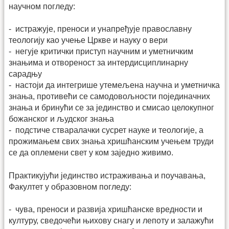
научном погледу:
- истражује, преноси и унапређује православну
теологију као учење Цркве и науку о вери
- негује критички приступ научним и уметничким
знањима и отвореност за интердисциплинарну
сарадњу
- настоји да интегрише утемељена научна и уметничка
знања, противећи се самодовољности појединачних
знања и бринући се за јединство и смисао целокупног
божанског и људског знања
- подстиче стваралачки сусрет науке и теологије, а
прожимањем свих знања хришћанским учењем труди
се да оплемени свет у ком заједно живимо.
Практикујући јединство истраживања и поучавања,
Факултет у образовном погледу:
- чува, преноси и развија хришћанске вредности и
културу, сведочећи њихову снагу и лепоту и залажући