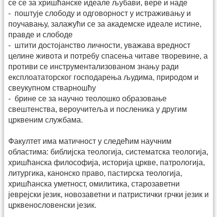
се се за хришћанске идеале љубави, вере и наде
- поштује слободу и одговорност у истраживању и
поучавању, залажући се за академске идеале истине,
правде и слободе
- штити достојанство личности, уважава вредност
целине живота и потребу спасења читаве творевине, а
противи се инструментализованом знању ради
експлоататорског господарења људима, природом и
свеукупном стварношћу
- брине се за научно теолошко образовање
свештенства, вероучитеља и посленика у другим
црквеним службама.
Факултет има матичност у следећим научним
областима: библијска теологија, систематска теологија,
хришћанска философија, историја цркве, патрологија,
литургика, канонско право, пастирска теологија,
хришћанска уметност, омилитика, старозаветни
јеврејски језик, новозаветни и патристички грчки језик и
црквенословенски језик.