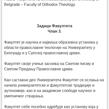
Belgrade – Faculty of Orthodox Theology.
Задаци Факултета
Члан 3.
Факултет је научна и највиша образовна установа у
области православне теологије на Универзитету у
Београду и у Српској православној цркви.
Факултет своје учење заснива на Светом писму и
Светом Предању Православне цркве.
Као саставни део Универзитета Факултет се ослања на
начела универзитетске и факултетске традиције и
аутономије, као и на академске слободе научног и
уметничког стварања.
Факултет себе посебно одређује као установу која у