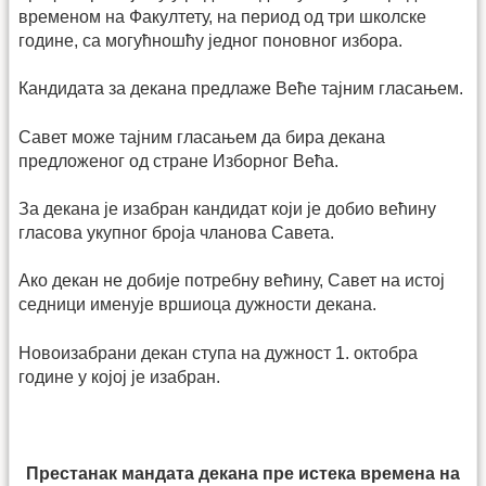
временом на Факултету, на период од три школске
године, са могућношћу једног поновног избора.
Кандидата за декана предлаже Веће тајним гласањем.
Савет може тајним гласањем да бира декана
предложеног од стране Изборног Већа.
За декана је изабран кандидат који је добио већину
гласова укупног броја чланова Савета.
Ако декан не добије потребну већину, Савет на истој
седници именује вршиоца дужности декана.
Новоизабрани декан ступа на дужност 1. октобра
године у којој је изабран.
Престанак мандата декана пре истека времена на