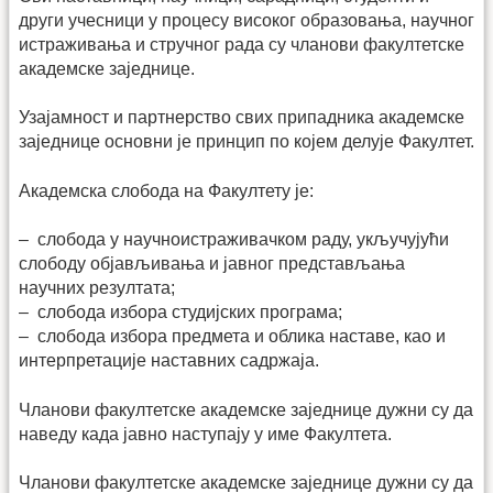
други учесници у процесу високог образовања, научног
истраживања и стручног рада су чланови факултетске
академске заједнице.
Узајамност и партнерство свих припадника академске
заједнице основни је принцип по којем делује Факултет.
Академска слобода на Факултету је:
– слобода у научноистраживачком раду, укључујући
слободу објављивања и јавног представљања
научних резултата;
– слобода избора студијских програма;
– слобода избора предмета и облика наставе, као и
интерпретације наставних садржаја.
Чланови факултетске академске заједнице дужни су да
наведу када јавно наступају у име Факултета.
Чланови факултетске академске заједнице дужни су да