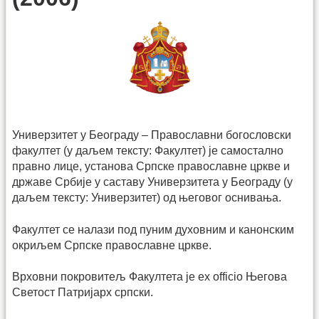
Универзитет у Београду – Православни богословски
факултет (у даљем тексту: Факултет) је самостално
правно лице, установа Српске православне цркве и
државе Србије у саставу Универзитета у Београду (у
даљем тексту: Универзитет) од његовог оснивања.
Факултет се налази под пуним духовним и канонским
окриљем Српске православне цркве.
Врховни покровитељ Факултета је ex officio Његова
Светост Патријарх српски.