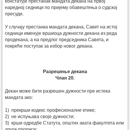
констатује престанак мандата декана на првој
наредној седници по пријему обавештења о судској
пресуди.
У случају престанка мандата декана, Савет на истој
седници именује вршиоца дужности декана из реда
продекана, а на предлог председника Савета, и
покреће поступак за избор новог декана.
Разрешење декана
Члан 20.
Декан може бити разрешен дужности пре истека
мандата ако:
1) прекрши кодекс професионалне етике;
2) не испуњава своје дужности;
3) крши одредбе Статута, општих аката факултета или
друге прописе;