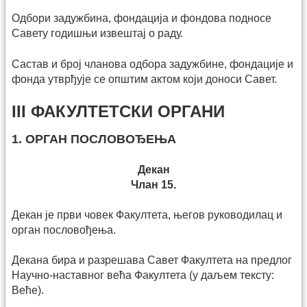
Одбори задужбина, фондација и фондова подносе
Савету годишњи извештај о раду.
Састав и број чланова одбора задужбине, фондације и
фонда утврђује се општим актом који доноси Савет.
III ФАКУЛТЕТСКИ ОРГАНИ
1. ОРГАН ПОСЛОВОЂЕЊА
Декан
Члан 15.
Декан је први човек Факултета, његов руководилац и
орган пословођења.
Декана бира и разрешава Савет Факултета на предлог
Научно-наставног већа Факултета (у даљем тексту:
Веће).