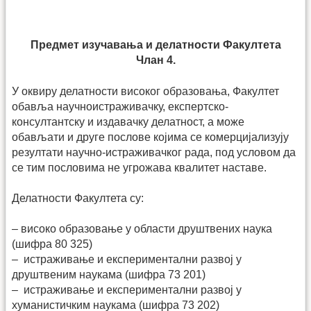
Предмет изучавања и делатности Факултета
Члан 4.
У оквиру делатности високог образовања, Факултет
обавља научноистраживачку, експертско-
консултантску и издавачку делатност, а може
обављати и друге послове којима се комерцијализују
резултати научно-истраживачког рада, под условом да
се тим пословима не угрожава квалитет наставе.
Делатности Факултета су:
– високо образовање у области друштвених наука
(шифра 80 325)
– истраживање и експериментални развој у
друштвеним наукама (шифра 73 201)
– истраживање и експериментални развој у
хуманистичким наукама (шифра 73 202)