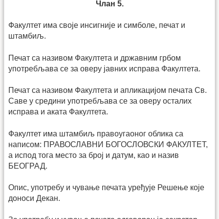
Члан 5.
Факултет има своје инсигније и симболе, печат и
штамбиљ.
Печат са називом Факултета и државним грбом
употребљава се за оверу јавних исправа Факултета.
Печат са називом Факултета и апликацијом печата Св.
Саве у средини употребљава се за оверу осталих
исправа и аката Факултета.
Факултет има штамбиљ правоугаоног облика са
написом: ПРАВОСЛАВНИ БОГОСЛОВСКИ ФАКУЛТЕТ,
а испод тога место за број и датум, као и назив
БЕОГРАД.
Опис, употребу и чување печата уређује Решење које
доноси Декан.