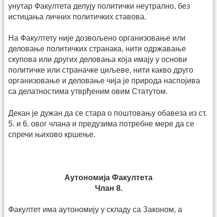
унутар Факултета делују политички неутрално, без
истицања личних политичких ставова.
На Факултету није дозвољено организовање или
деловање политичких странака, нити одржавање
скупова или других деловања која имају у основи
политичке или страначке циљеве, нити какво друго
организовање и деловање чија је природа наспојива
са делатностима утврђеним овим Статутом.
Декан је дужан да се стара о поштовању обавеза из ст.
5. и 6. овог члана и предузима потребне мере да се
спречи њихово кршење.
Аутономија Факултета
Члан 8.
Факултет има аутономију у складу са Законом, а