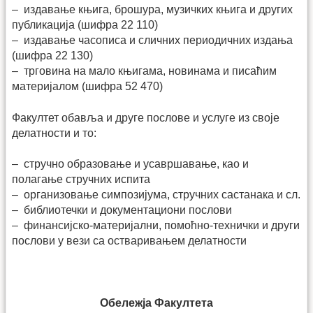
– издавање књига, брошура, музичких књига и других
публикација (шифра 22 110)
– издавање часописа и сличних периодичних издања
(шифра 22 130)
– трговина на мало књигама, новинама и писаћим
материјалом (шифра 52 470)
Факултет обавља и друге послове и услуге из своје
делатности и то:
– стручно образовање и усавршавање, као и
полагање стручних испита
– организовање симпозијума, стручних састанака и сл.
– библиотечки и документациони послови
– финансијско-материјални, помоћно-технички и други
послови у вези са остваривањем делатности
Обележја Факултета