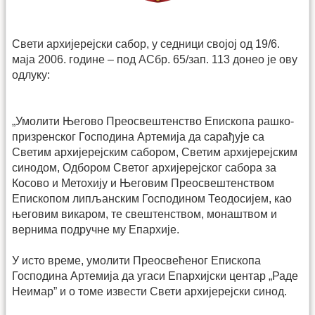
Свети архијерејски сабор, у седници својој од 19/6.
маја 2006. године – под АСбр. 65/зап. 113 донео је ову
одлуку:
„Умолити Његово Преосвештенство Епископа рашко-
призренског Господина Артемија да сарађује са
Светим архијерејским сабором, Светим архијерејским
синодом, Одбором Светог архијерејског сабора за
Косово и Метохију и Његовим Преосвештенством
Епископом липљанским Господином Теодосијем, као
његовим викаром, те свештенством, монаштвом и
вернима подручне му Епархије.
У исто време, умолити Преосвећеног Епископа
Господина Артемија да угаси Епархијски центар „Раде
Неимар” и о томе извести Свети архијерејски синод.