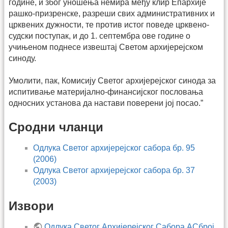
године, и због уношења немира међу клир Епархије
рашко-призренске, разреши свих административних и
црквених дужности, те против истог поведе црквено-
судски поступак, и до 1. септембра ове године о
учињеном поднесе извештај Светом архијерејском
синоду.
Умолити, пак, Комисију Светог архијерејског синода за
испитивање материјално-финансијског пословања
односних установа да настави поверени јој посао.”
Сродни чланци
Одлука Светог архијерејског сабора бр. 95
(2006)
Одлука Светог архијерејског сабора бр. 37
(2003)
Извори
Одлука Светог Архијерејског Сабора АСброј