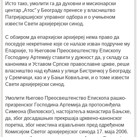
Исто тако, умолити га да духовни и мисионарски
центар „Атос” у Београду пренесе у власништво
Патријаршијског управног одбора и о учињеном
извести Свети архијерејски синод.
С обзиром да епархијски архијереј нема право да
поседује некретнине које се налазе изван подручне му
Епархије, то Његовом Преосвештенству Епископу
Господину Артемију ставити у дужност да, у складу са
канонима и Уставом Српске православне цркве, реши
власништво над кућама у улици Бистричкој у Београду,
у Сремчици, као и у Бањи Ковиљачи, и о томе извести
Свети архијерејски синод.
Умолити Његово Преосвештенство Епископа рашко-
призренског Господина Артемија да протосинђела
Симеона (Виловског), настојатеља манастира Бањске,
да, због досадашњих прекршаја црквено-канонског
поретка, због неистина изјављених пред одређеном
Комисијом Светог архијерејског синода 17. маја 2006.